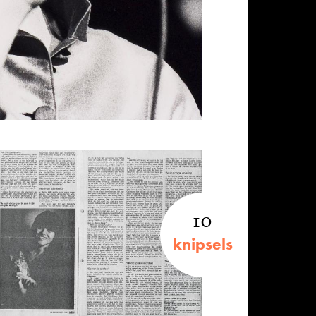
10
knipsels