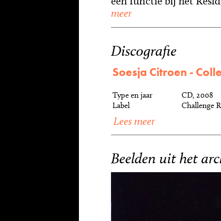
een functie bij het Resi
meer
Discografie
Soesja Citroen - Coll
Type en jaar
CD, 2008
Label
Challenge 
Lees meer
Beelden uit het arc