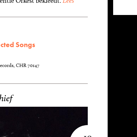
dentie Orkest bekleedt.
Lees
ected Songs
Records, CHR 70147
hief