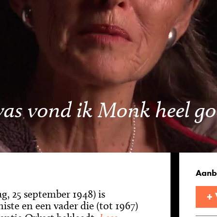
was vond ik Monk heel g
Aanb
g, 25 september 1948) is
+
ste en een vader die (tot 1967)