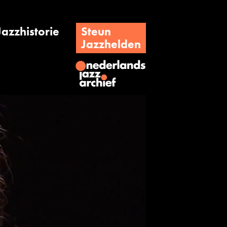
Jazzhistorie
Steun
Jazzhelden