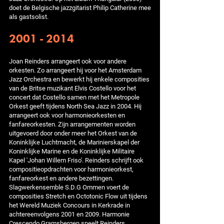
doet de Belgische jazzgitarist Philip Catherine mee
als gastsolist.
2001 - 2014
Joan Reinders arrangeert ook voor andere
orkesten. Zo arrangeert hij voor het Amsterdam
Jazz Orchestra en bewerkt hij enkele composities
van de Britse muzikant Elvis Costello voor het
concert dat Costello samen met het Metropole
Orkest geeft tijdens North Sea Jazz in 2004. Hij
arrangeert ook voor harmonieorkesten en
fanfareorkesten. Zijn arrangementen worden
uitgevoerd door onder meer het Orkest van de
Koninklijke Luchtmacht, de Marinierskapel der
Koninklijke Marine en de Koninklijke Militaire
Kapel 'Johan Willem Friso'. Reinders schrijft ook
compositieopdrachten voor harmonieorkest,
fanfareorkest en andere bezettingen.
Slagwerkensemble S.D.G Ommen voert de
composities Stretch en Octotonic Flow uit tijdens
het Wereld Muziek Concours in Kerkrade in
achtereenvolgens 2001 en 2009. Harmonie
Crescendo Gramsbergen speelt Reinders