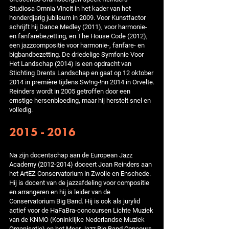
Studiosa Omnia Vincit in het kader van het
honderdjarig jubileum in 2009. Voor Kunstfactor
schrijft hij Dance Medley (2011), voor harmonie-
en fanfarebezetting, en The House Code (2012),
een jazzcompositie voor harmonie-, fanfare- en
bigbandbezetting. De driedelige Symfonie Voor
Het Landschap (2014) is een opdracht van
Stichting Drents Landschap en gaat op 12 oktober
2014 in première tijdens Sw!ng-!nn 2014 in Orvelte.
Reinders wordt in 2005 getroffen door een
ernstige hersenbloeding, maar hij herstelt snel en
volledig.
2015 - 2016
Na zijn docentschap aan de European Jazz
Academy (2012-2014) doceert Joan Reinders aan
het ArtEZ Conservatorium in Zwolle en Enschede.
Hij is docent van de jazzafdeling voor compositie
en arrangeren en hij is leider van de
Conservatorium Big Band. Hij is ook als jurylid
actief voor de HaFaBra-concoursen Lichte Muziek
van de KNMO (Koninklijke Nederlandse Muziek
Organisatie) en het Meer Jazz Big Band Concours