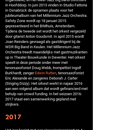
in Hoofddorp. In juni 2013 vinden in Studio Fattoria
in Osnabrück de opnamen plaats voor het
jubileumalbum van het Millennium Jazz Orchestra.
Safety Zone wordt op 18 januari 2015
gepresenteerd in het BIMhuis, Amsterdam.
Tijdens de tweede set wordt het orkest vergezeld
door gitarist Anton Goudsmit. In april 2015 wordt
Joan Reinders gevraagd als gastdirigent bij de
WDR Big Band in Keulen. Het Millennium Jazz
Orchestra treedt maandelijks met gastmuzikanten
op in Theater Bouwkunde in Deventer. Het orkest
speelt in deze periode onder meer met
tenorsaxofonist Doug Webb, trompettist Ingolf
Burkhardt, zanger
Edwin Rutten
, tenorsaxofonist
Eric Alexande en zangeres Deborah J. Carter
(Singing Dizzy). Het orkest werkt in najaar 2016
aan een volgend album dat wordt gefinancierd met
behulp van crowd funding. In het seizoen 2016-
2017 staat een samenwerking gepland met
strijkers.
2017