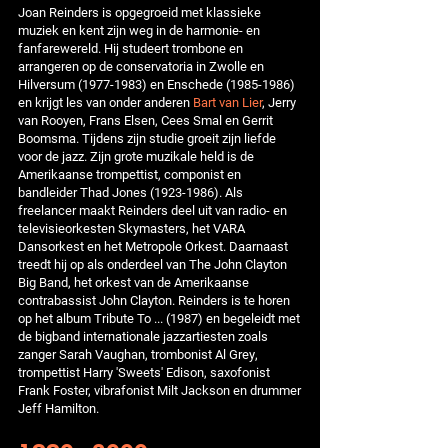
Joan Reinders is opgegroeid met klassieke
muziek en kent zijn weg in de harmonie- en
fanfarewereld. Hij studeert trombone en
arrangeren op de conservatoria in Zwolle en
Hilversum (1977-1983) en Enschede (1985-1986)
en krijgt les van onder anderen
Bart van Lier
, Jerry
van Rooyen, Frans Elsen, Cees Smal en Gerrit
Boomsma. Tijdens zijn studie groeit zijn liefde
voor de jazz. Zijn grote muzikale held is de
Amerikaanse trompettist, componist en
bandleider Thad Jones (1923-1986). Als
freelancer maakt Reinders deel uit van radio- en
televisieorkesten Skymasters, het VARA
Dansorkest en het Metropole Orkest. Daarnaast
treedt hij op als onderdeel van The John Clayton
Big Band, het orkest van de Amerikaanse
contrabassist John Clayton. Reinders is te horen
op het album Tribute To ... (1987) en begeleidt met
de bigband internationale jazzartiesten zoals
zanger Sarah Vaughan, trombonist Al Grey,
trompettist Harry 'Sweets' Edison, saxofonist
Frank Foster, vibrafonist Milt Jackson en drummer
Jeff Hamilton.