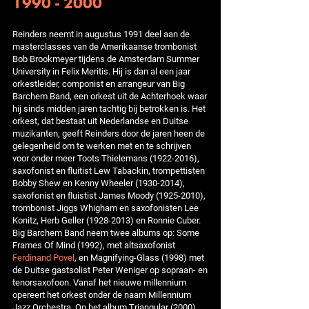
1990 - 2000
Reinders neemt in augustus 1991 deel aan de
masterclasses van de Amerikaanse trombonist
Bob Brookmeyer tijdens de Amsterdam Summer
University in Felix Meritis. Hij is dan al een jaar
orkestleider, componist en arrangeur van Big
Barchem Band, een orkest uit de Achterhoek waar
hij sinds midden jaren tachtig bij betrokken is. Het
orkest, dat bestaat uit Nederlandse en Duitse
muzikanten, geeft Reinders door de jaren heen de
gelegenheid om te werken met en te schrijven
voor onder meer Toots Thielemans (1922-2016),
saxofonist en fluitist Lew Tabackin, trompettisten
Bobby Shew en Kenny Wheeler (1930-2014),
saxofonist en fluistist James Moody (1925-2010),
trombonist Jiggs Whigham en saxofonisten Lee
Konitz, Herb Geller (1928-2013) en Ronnie Cuber.
Big Barchem Band neem twee albums op: Some
Frames Of Mind (1992), met altsaxofonist
Ferdinand Povel
, en Magnifying-Glass (1998) met
de Duitse gastsolist Peter Weniger op sopraan- en
tenorsaxofoon. Vanaf het nieuwe millennium
opereert het orkest onder de naam Millennium
Jazz Orchestra. Op het album Triangular (2000)