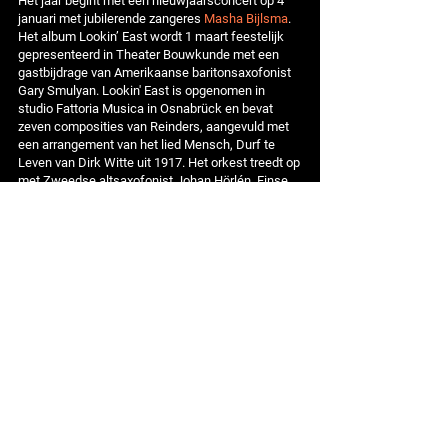
Het jaar begint met een nieuwjaarsconcert op 4
januari met jubilerende zangeres
Masha Bijlsma
.
Het album Lookin’ East wordt 1 maart feestelijk
gepresenteerd in Theater Bouwkunde met een
gastbijdrage van Amerikaanse baritonsaxofonist
Gary Smulyan. Lookin' East is opgenomen in
studio Fattoria Musica in Osnabrück en bevat
zeven composities van Reinders, aangevuld met
een arrangement van het lied Mensch, Durf te
Leven van Dirk Witte uit 1917. Het orkest treedt op
met Zweedse altsaxofonist Johan Hörlén, Finse
trombonist Antti Rissanen, Amerikaanse
gastdirigent Michael Abene, saxofonist
Jasper
Blom
, trompettist
Ruud Breuls
en zangeres
Marjorie Barnes.
2018
Het nieuwjaarsconcert op 10 januari in Theater
Bouwkunde is met speciale gast trombonist
Conrad Herwig uit New York. De honderdste
geboortedag van componist Leonard Bernstein
(1918-1990) wordt door Joan Reinders en zijn
Millennium Jazz Orchestra gevierd met een elf