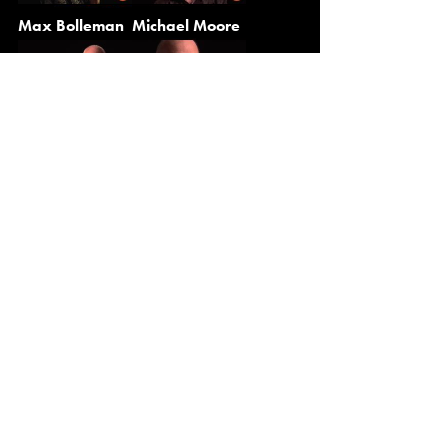
Max Bolleman
Michael Moore
Michael
Michiel
Vatcher
Borstlap
Michiel Braam
Monica
Akihary
Oene van Geel
Paul van
Kemenade
Peter Beets
Peter Guidi