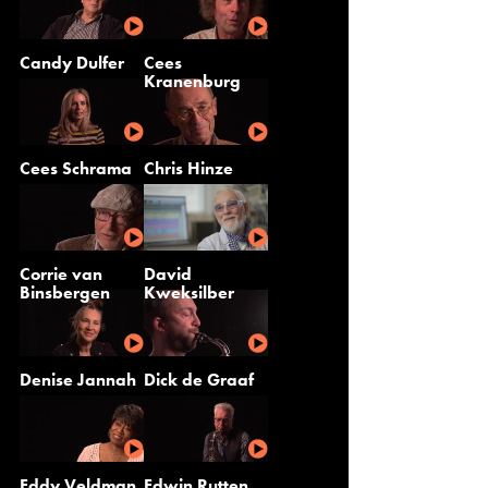
Candy Dulfer
Cees
Kranenburg
Cees Schrama
Chris Hinze
Corrie van
David
Binsbergen
Kweksilber
Denise Jannah
Dick de Graaf
Eddy Veldman
Edwin Rutten