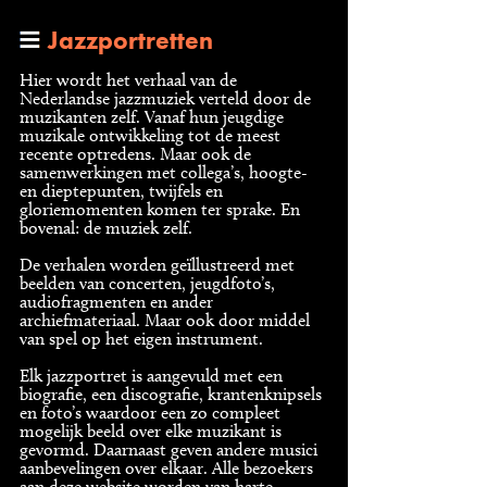
Jazzportretten
Hier wordt het verhaal van de
Nederlandse jazzmuziek verteld door de
muzikanten zelf. Vanaf hun jeugdige
muzikale ontwikkeling tot de meest
recente optredens. Maar ook de
samenwerkingen met collega’s, hoogte-
en dieptepunten, twijfels en
gloriemomenten komen ter sprake. En
bovenal: de muziek zelf.
De verhalen worden geïllustreerd met
beelden van concerten, jeugdfoto’s,
audiofragmenten en ander
archiefmateriaal. Maar ook door middel
van spel op het eigen instrument.
Elk jazzportret is aangevuld met een
biografie, een discografie, krantenknipsels
en foto’s waardoor een zo compleet
mogelijk beeld over elke muzikant is
gevormd. Daarnaast geven andere musici
aanbevelingen over elkaar. Alle bezoekers
aan deze website worden van harte