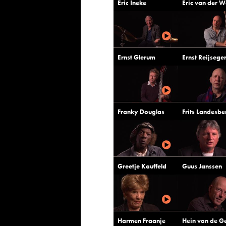
Eric Ineke
Eric van der W
Ernst Glerum
Ernst Reijsege
Franky Douglas
Frits Landesb
Greetje Kauffeld
Guus Janssen
Harmen Fraanje
Hein van de G