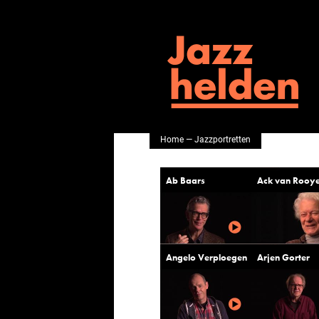
Home
—
Jazzportretten
Ab Baars
Ack van Rooy
Angelo Verploegen
Arjen Gorter