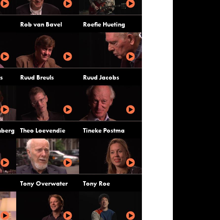
Rob van Bavel
Roefie Hueting
s
Ruud Breuls
Ruud Jacobs
nberg
Theo Loevendie
Tineke Postma
Tony Overwater
Tony Roe