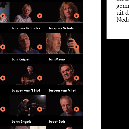
gema
uit d
Nede
Jacques Palinckx
Jacques Schols
Jan Kuiper
Jan Menu
Jasper van 't Hof
Jeroen van Vliet
John Engels
Joost Buis