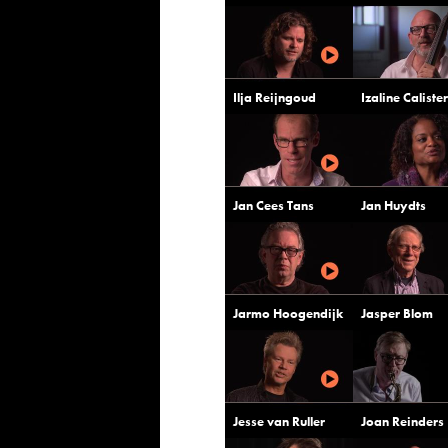
Ilja Reijngoud
Izaline Calister
Jan Cees Tans
Jan Huydts
Jarmo Hoogendijk
Jasper Blom
Jesse van Ruller
Joan Reinders