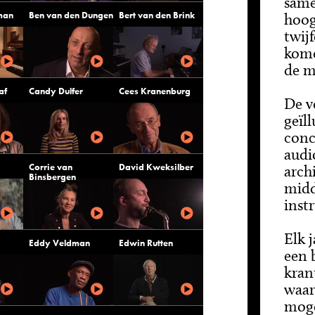
same
man
Ben van den Dungen
Bert van den Brink
hoog
twij
kome
de m
af
Candy Dulfer
Cees Kranenburg
De v
geïl
conc
audi
Corrie van
David Kweksilber
arch
Binsbergen
midd
inst
Elk 
Eddy Veldman
Edwin Rutten
een b
kran
waar
moge