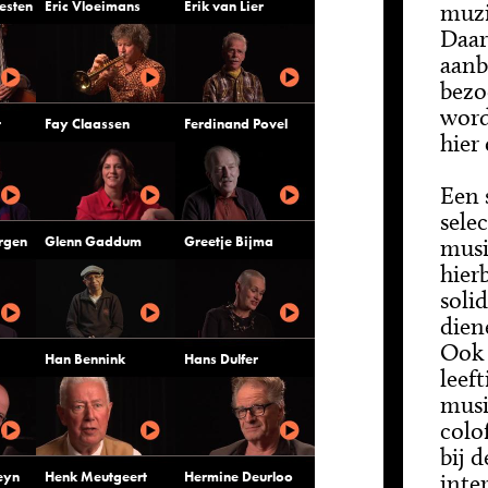
esten
Eric Vloeimans
Erik van Lier
muzi
Daar
aanb
bezo
word
r
Fay Claassen
Ferdinand Povel
hier
Een 
sele
ergen
Glenn Gaddum
Greetje Bijma
musi
hier
soli
dien
Ook 
Han Bennink
Hans Dulfer
leef
musi
colo
bij 
eyn
Henk Meutgeert
Hermine Deurloo
inte