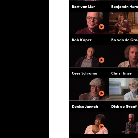
Bart van Lier
Benjamin Her
Bob Kaper
Bo van de Gra
Cees Schrama
Chris Hinze
Denise Jannah
Dick de Graaf