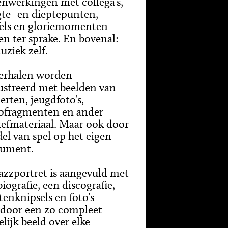
nwerkingen met collega’s,
te- en dieptepunten,
fels en gloriemomenten
n ter sprake. En bovenal:
uziek zelf.
erhalen worden
lustreerd met beelden van
erten, jeugdfoto’s,
ofragmenten en ander
iefmateriaal. Maar ook door
el van spel op het eigen
rument.
jazzportret is aangevuld met
iografie, een discografie,
tenknipsels en foto’s
door een zo compleet
lijk beeld over elke