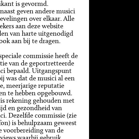
kant is gevormd.
naast geven andere musici
evelingen over elkaar. Alle
ekers aan deze website
en van harte uitgenodigd
 ook aan bij te dragen.
speciale commissie heeft de
ctie van de geportretteerde
ci bepaald. Uitgangspunt
bij was dat de musici al een
de, meerjarige reputatie
en te hebben opgebouwd.
is rekening gehouden met
tijd en gezondheid van
ci. Dezelfde commissie (zie
fon) is behulpzaam geweest
de voorbereiding van de
rviews waarbij gebruik