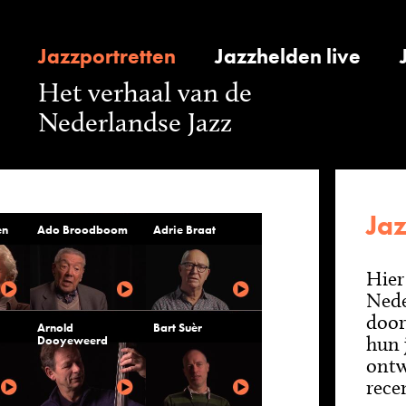
Jazzportretten
Jazzhelden live
Het verhaal van de
Nederlandse Jazz
Jaz
en
Ado Broodboom
Adrie Braat
Hier
Nede
door
Arnold
Bart Suèr
hun 
Dooyeweerd
ontw
rece