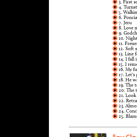
3. First 
4. Turnst
5. Walki
6. Ponci
7. Jeru
8. Love 
9. Godch
10. Night
11. Frene
12. Soft 
13. Line f
14. I fall
15. I re
16. My fu
17. Let's 
18. He w
19. The t
20. The t
21. Look f
22. Retra
23. Almo
24. Conc
25. Blam