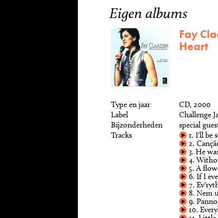
Eigen albums
Fay Cla
Heart
Type en jaar
CD, 2000
Label
Challenge 
Bijzonderheden
special gues
Tracks
1. I'll be
2. Canção
3. He wa
4. Witho
5. A flow
6. If I ev
7. Ev'ryth
8. Nem u
9. Panno
10. Ever
11. Little