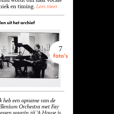
niek en timing.
Lees meer
en uit het archief
7
foto's
Ik heb een opname van de
llenium Orchestra met Fay
assen waarin zij 'A House is