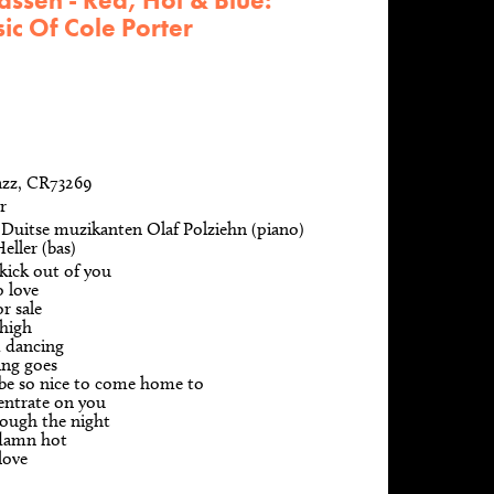
assen - Red, Hot & Blue:
ic Of Cole Porter
azz, CR73269
r
Duitse muzikanten Olaf Polziehn (piano)
eller (bas)
 kick out of you
o love
r sale
 high
 dancing
ing goes
 be so nice to come home to
entrate on you
rough the night
damn hot
love