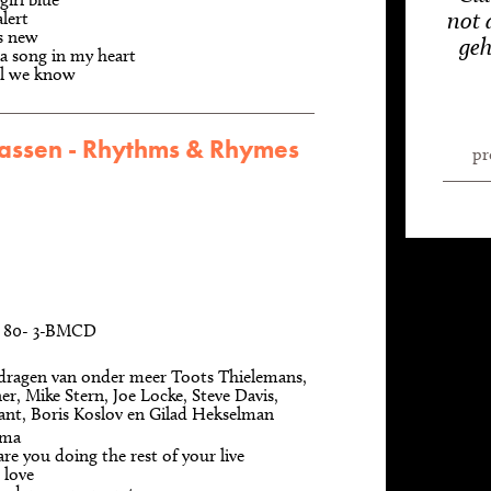
not 
alert
is new
geh
a song in my heart
ll we know
assen - Rhythms & Rhymes
pr
z, 80- 3-BMCD
dragen van onder meer Toots Thielemans,
r, Mike Stern, Joe Locke, Steve Davis,
ant, Boris Koslov en Gilad Hekselman
lma
re you doing the rest of your live
 love