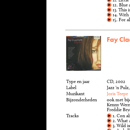
12. Blue 
13. This 
14. With 
15. For a
Fay Cla
Type en jaar
CD, 2002
Label
Jazz 'n Pul
Muzikant
Joris Teepe
Bijzonderheden
ook met bij
Kenny Werne
Freddie Bry
Tracks
1. Con a
2. What a
3. Wild is