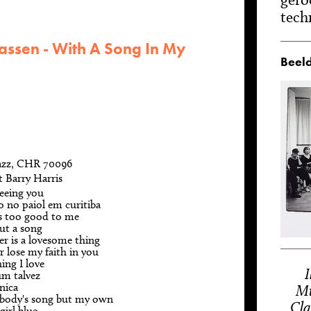
tech
assen - With A Song In My
Beeld
Jazz, CHR 70096
t Barry Harris
 seeing you
 no paiol em curitiba
s too good to me
ut a song
er is a lovesome thing
er lose my faith in you
ing I love
m talvez
nica
Mi
ybody's song but my own
Cla
 girl blue