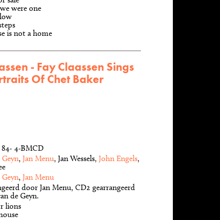
we were one
 low
steps
e is not a home
assen - Fay Claassen Sings
traits Of Chet Baker
z, 84- 4-BMCD
e Geyn
,
Jan Menu
, Jan Wessels,
John Engels
,
ee
e Geyn
,
Jan Menu
ngeerd door Jan Menu, CD2 gearrangeerd
an de Geyn.
r lions
house