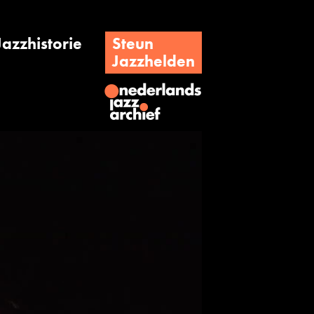
Jazzhistorie
Steun
Jazzhelden