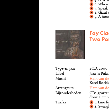
6. When 
7. Speak
8. Giant 
9. A hous
Fay Cla
Two Por
Type en jaar
2CD, 2005
Label
Jazz 'n Pul
Musici
Hein van d
Karel Boehl
Arrangeurs
Hein van d
Bijzonderheden
CD1 gearra
door Hein v
Tracks
1. Line fo
2. Swing