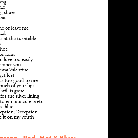
song
ile
ng shoes
ana
me or leave me
ild
s at the turntable
si
shoe
or lions
 in love too easily
member you
nny Valentine
get lost
as too good to me
ouch of your lips
hrill is gone
or the silver lining
to em branco e preto
st blue
eption; Deception
e it on my youth