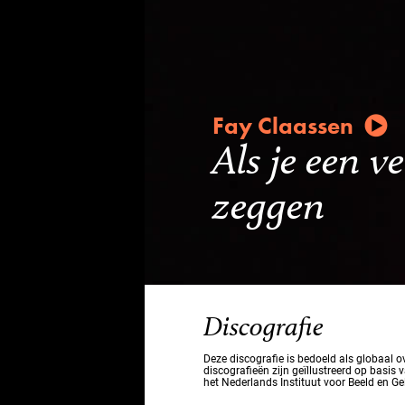
Fay Claassen
Als je een v
zeggen
Discografie
Deze discografie is bedoeld als globaal 
discografieën zijn geïllustreerd op basis 
het Nederlands Instituut voor Beeld en Ge