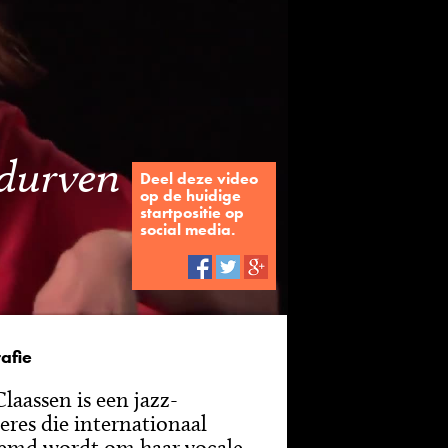
s durven
Deel deze video
op de huidige
startpositie op
social media.
afie
Claassen is een jazz-
eres die internationaal
emd wordt om haar vocale