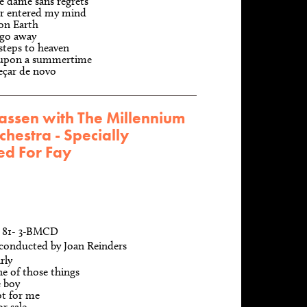
le dame sans regrets
er entered my mind
on Earth
 go away
steps to heaven
upon a summertime
çar de novo
assen with The Millennium
chestra - Specially
ed For Fay
z, 81- 3-BMCD
conducted by Joan Reinders
rly
ne of those things
e boy
ot for me
or sale