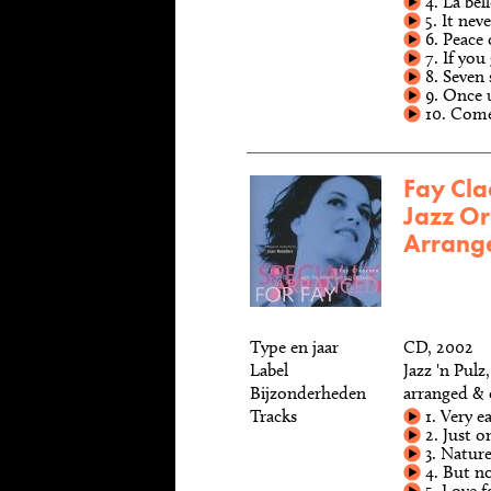
4. La bel
5. It nev
6. Peace 
7. If you
8. Seven 
9. Once 
10. Come
Fay Cla
Jazz Or
Arrang
Type en jaar
CD, 2002
Label
Jazz 'n Pul
Bijzonderheden
arranged & 
Tracks
1. Very ea
2. Just o
3. Natur
4. But n
5. Love f