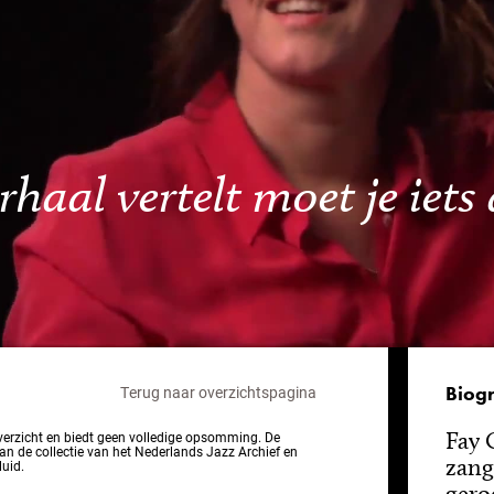
erhaal vertelt moet je iet
Biogr
Terug naar overzichtspagina
Fay 
overzicht en biedt geen volledige opsomming. De
van de collectie van het Nederlands Jazz Archief en
zang
luid.
gero