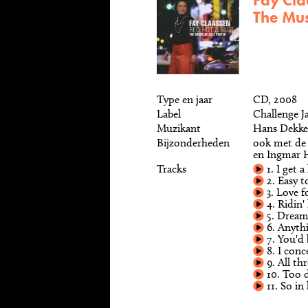
Fay Cla
The Mus
Type en jaar
CD, 2008
Label
Challenge J
Muzikant
Hans Dekke
Bijzonderheden
ook met de 
en Ingmar H
Tracks
1. I get a
2. Easy t
3. Love fo
4. Ridin'
5. Dream
6. Anyth
7. You'd
8. I conc
9. All th
10. Too 
11. So in 