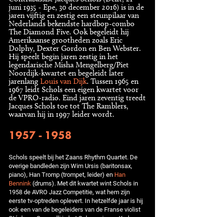
juni 1935 - Epe, 30 december 2016) is in de
jaren vijftig en zestig een steunpilaar van
Nederlands bekendste hardbop-combo
The Diamond Five. Ook begeleidt hij
Amerikaanse grootheden zoals Eric
Dolphy, Dexter Gordon en Ben Webster.
Hij speelt begin jaren zestig in het
legendarische Misha Mengelberg/Piet
Noordijk-kwartet en begeleidt later
jarenlang
Louis van Dijk
. Tussen 1965 en
1967 leidt Schols een eigen kwartet voor
de VPRO-radio. Eind jaren zeventig treedt
Jacques Schols toe tot The Ramblers,
waarvan hij in 1997 leider wordt.
1957 - 1958
Schols speelt bij het Zaans Rhythm Quartet. De
overige bandleden zijn Wim Ursis (baritonsax,
piano), Han Tromp (trompet, leider) en
Han
Bennink
(drums). Met dit kwartet wint Schols in
1958 de AVRO Jazz Competitie, wat hem zijn
eerste tv-optreden oplevert. In hetzelfde jaar is hij
ook een van de begeleiders van de Franse violist