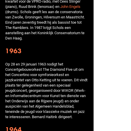
kwartet voor de VPRO-radio, met Cees Slinger
(piano), Ruud Brink (tenorsax) en
John Engels
(drums). Schols geeft les aan de conservatoria
van Zwolle, Groningen, Hilversum en Maastricht.
Eind jaren zeventig treedt hij als bassist toe tot
The Ramblers. In 1987 krijgt Schols een
aanstelling aan het Koninklijk Conservatorium te
Den Haag.
1963
Op 28 en 29 januari 1963 nodigt het
Concertgebouworkest The Diamond Five uit om
het Concertino voor symfonieorkest en
jazzkwintet van Otto Ketting uit te voeren. Dit vindt
plaats ter gelegenheid van een speciaal
jeugdconcert, georganiseerd door WIKOR (Werk-
en Informatiecentrum voor Kunst ten dienste van
het Onderwijs aan de Rijpere jeugd) en onder
auspiciën van het Algemeen Handelsblad,
teneinde de jeugd voor klassieke muziek en jazz
te interesseren. Bernard Haitink dirigeert.
1964