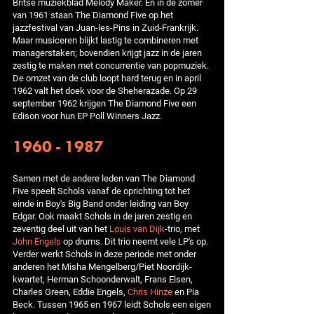
Britse muziekblad Melody Maker. En in de zomer
van 1961 staan The Diamond Five op het
jazzfestival van Juan-les-Pins in Zuid-Frankrijk.
Maar musiceren blijkt lastig te combineren met
managerstaken; bovendien krijgt jazz in de jaren
zestig te maken met concurrentie van popmuziek.
De omzet van de club loopt hard terug en in april
1962 valt het doek voor de Sheherazade. Op 29
september 1962 krijgen The Diamond Five een
Edison voor hun EP Poll Winners Jazz.
1960 - 1987
Samen met de andere leden van The Diamond
Five speelt Schols vanaf de oprichting tot het
einde in Boy's Big Band onder leiding van Boy
Edgar. Ook maakt Schols in de jaren zestig en
zeventig deel uit van het
Louis van Dijk
-trio, met
John Engels
op drums. Dit trio neemt vele LP's op.
Verder werkt Schols in deze periode met onder
anderen het Misha Mengelberg/Piet Noordijk-
kwartet, Herman Schoonderwalt, Frans Elsen,
Charles Green, Eddie Engels,
Chris Hinze
en Pia
Beck. Tussen 1965 en 1967 leidt Schols een eigen