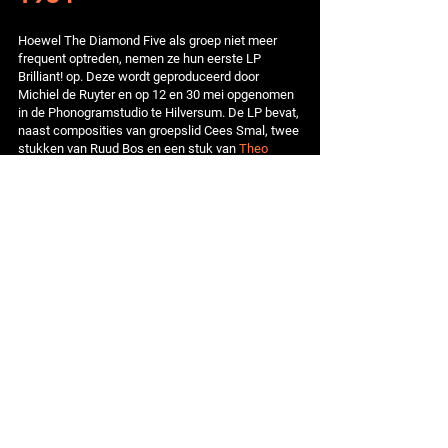
Hoewel The Diamond Five als groep niet meer
frequent optreden, nemen ze hun eerste LP
Brilliant! op. Deze wordt geproduceerd door
Michiel de Ruyter en op 12 en 30 mei opgenomen
in de Phonogramstudio te Hilversum. De LP bevat,
naast composities van groepslid Cees Smal, twee
stukken van Ruud Bos en een stuk van
Theo
Loevendie
.
1997 - 2003
In 1997 wordt Jacques Schols leider van The
Ramblers. Ook blijft hij spelen met zijn eigen
kwartet. In 2003 wordt een CD uitgebracht met
radio-opnamen die het Jacques Schols Quartet
tussen 1965 en 1967 maakte voor de VPRO. Ton
Ouwehand geeft het album in de Twentse Courant
Tubantia vier sterren en schrijft: 'Jacques Schols
[…] vormde met drummer
John Engels
een van de
belangrijkste ritmesecties van de jaren vijftig en
zestig. Samen vormden ze het ritmisch hart van
The Diamond Five; ze waren het leukste
Louis van