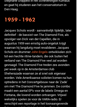
Stéphane Grappelli in het Scheveningse Kurhaus
en gaat hij studeren aan het conservatorium in
Den Haag.
1959 - 1962
Jacques Schols wordt - aanvankelijk tijdelijk, later
definitief - de bassist van The Diamond Five, als
opvolger van Dick van der Capellen, die in
augustus 1959 een ernstig auto-ongeluk krijgt
waarvan hij langdurig moet revalideren. Jacques
Schols en drummer
John Engels
ontwikkelen zich
tot een hechte ritme-tandem, die ook buiten het
verband van The Diamond Five veel zal worden
gevraagd. The Diamond Five treden zes avonden
per week op in de Amsterdamse club
Sheherazade waarvan ze al snel ook eigenaar
worden. Vele Amerikaanse solisten komen na hun
optredens in het Concertgebouw naar de 'Zade'
om met The Diamond Five te jammen. De combo
maakt een aantal EP's voor de labels Omega en
Fontana, die lovend worden ontvangen. Vrijwel
wekelijks spelen ze voor de VARA-radio. Er
verschijnt een reportage in het toonaangevende