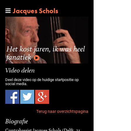
Jacques Schols
Het kost jaren, ik was heel
fanatiek
Video delen
Deel deze video op de huidige startpositie op
social media.
Terug naar overzichtspagina
Biografie
Contrabassist Jacques Schols (Delft, 21