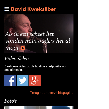
David Kweksilber
Als ik een scheet liet
vonden mijn ouders het al
mooi
Video delen
Deel deze video op de huidige startpositie op
social media.
Terug naar overzichtspagina
Foto's