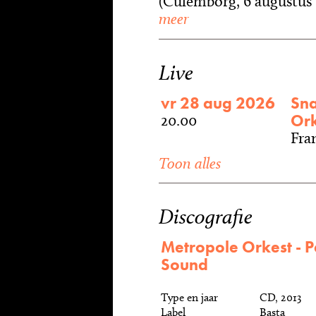
(Culemborg, 6 augustus 1
meer
Live
vr 28 aug 2026
Sna
Ork
20.00
Fran
Toon alles
Discografie
Metropole Orkest - Pe
Sound
Type en jaar
CD, 2013
Label
Basta