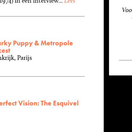
974) in een interview...
Lees
Voo
rky Puppy & Metropole
est
krijk, Parijs
rfect Vision: The Esquivel