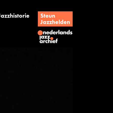
Jazzhistorie
Steun
Jazzhelden