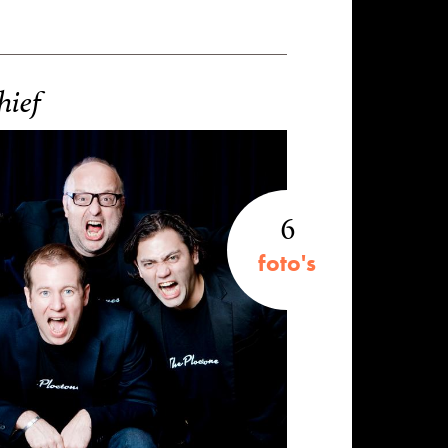
hief
6
foto's