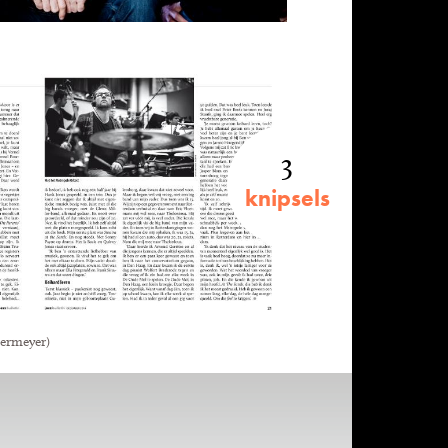
3
knipsels
termeyer)