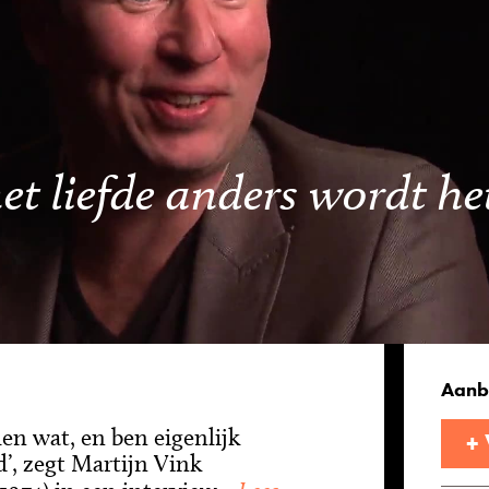
t liefde anders wordt het
Aanb
jlen wat, en ben eigenlijk
+
’, zegt Martijn Vink