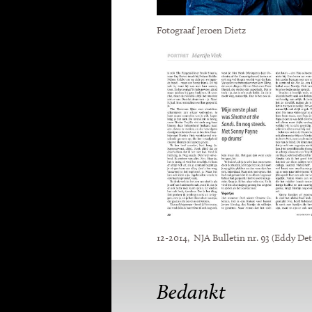
Fotograaf Jeroen Dietz
12-2014, NJA Bulletin nr. 93 (Eddy De
Bedankt