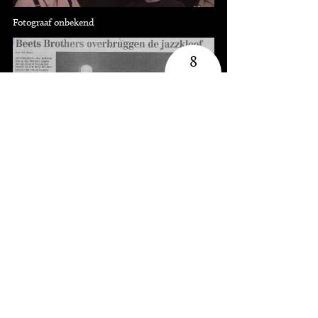
Fotograaf onbekend
8
knipsels
19-1-2002, BN De Stem (Rob Musters)
Bedankt
Deze pagina is mede mogelijk gemaakt met de