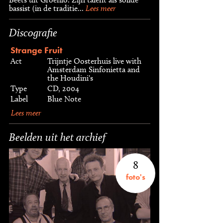
bassist (in de traditie...
Lees meer
Discografie
Strange Fruit
Act
Trijntje Oosterhuis live with
Amsterdam Sinfonietta and
the Houdini's
Type
CD, 2004
Label
Blue Note
Lees meer
Beelden uit het archief
8
foto's