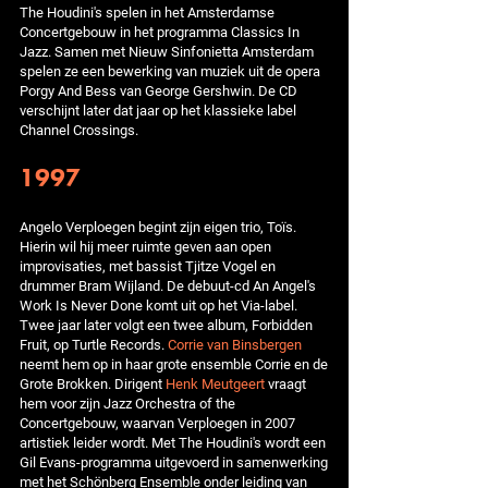
The Houdini's spelen in het Amsterdamse
Concertgebouw in het programma Classics In
Jazz. Samen met Nieuw Sinfonietta Amsterdam
spelen ze een bewerking van muziek uit de opera
Porgy And Bess van George Gershwin. De CD
verschijnt later dat jaar op het klassieke label
Channel Crossings.
1997
Angelo Verploegen begint zijn eigen trio, Toïs.
Hierin wil hij meer ruimte geven aan open
improvisaties, met bassist Tjitze Vogel en
drummer Bram Wijland. De debuut-cd An Angel's
Work Is Never Done komt uit op het Via-label.
Twee jaar later volgt een twee album, Forbidden
Fruit, op Turtle Records.
Corrie van Binsbergen
neemt hem op in haar grote ensemble Corrie en de
Grote Brokken. Dirigent
Henk Meutgeert
vraagt
hem voor zijn Jazz Orchestra of the
Concertgebouw, waarvan Verploegen in 2007
artistiek leider wordt. Met The Houdini's wordt een
Gil Evans-programma uitgevoerd in samenwerking
met het Schönberg Ensemble onder leiding van