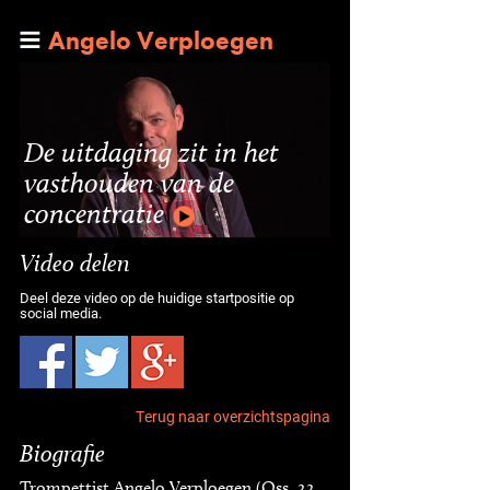
Angelo Verploegen
De uitdaging zit in het
vasthouden van de
concentratie
Video delen
Deel deze video op de huidige startpositie op
social media.
Terug naar overzichtspagina
Biografie
Trompettist Angelo Verploegen (Oss, 22