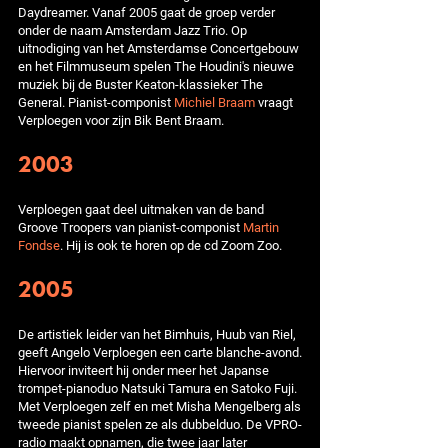
Daydreamer. Vanaf 2005 gaat de groep verder
onder de naam Amsterdam Jazz Trio. Op
uitnodiging van het Amsterdamse Concertgebouw
en het Filmmuseum spelen The Houdini's nieuwe
muziek bij de Buster Keaton-klassieker The
General. Pianist-componist
Michiel Braam
vraagt
Verploegen voor zijn Bik Bent Braam.
2003
Verploegen gaat deel uitmaken van de band
Groove Troopers van pianist-componist
Martin
Fondse
. Hij is ook te horen op de cd Zoom Zoo.
2005
De artistiek leider van het Bimhuis, Huub van Riel,
geeft Angelo Verploegen een carte blanche-avond.
Hiervoor inviteert hij onder meer het Japanse
trompet-pianoduo Natsuki Tamura en Satoko Fuji.
Met Verploegen zelf en met Misha Mengelberg als
tweede pianist spelen ze als dubbelduo. De VPRO-
radio maakt opnamen, die twee jaar later