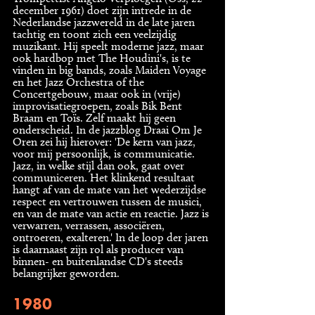
december 1961) doet zijn intrede in de
Nederlandse jazzwereld in de late jaren
tachtig en toont zich een veelzijdig
muzikant. Hij speelt moderne jazz, maar
ook hardbop met The Houdini's, is te
vinden in big bands, zoals Maiden Voyage
en het Jazz Orchestra of the
Concertgebouw, maar ook in (vrije)
improvisatiegroepen, zoals Bik Bent
Braam en Toïs. Zelf maakt hij geen
onderscheid. In de jazzblog Draai Om Je
Oren zei hij hierover: 'De kern van jazz,
voor mij persoonlijk, is communicatie.
Jazz, in welke stijl dan ook, gaat over
communiceren. Het klinkend resultaat
hangt af van de mate van het wederzijdse
respect en vertrouwen tussen de musici,
en van de mate van actie en reactie. Jazz is
verwarren, verrassen, associëren,
ontroeren, exalteren.' In de loop der jaren
is daarnaast zijn rol als producer van
binnen- en buitenlandse CD's steeds
belangrijker geworden.
1980