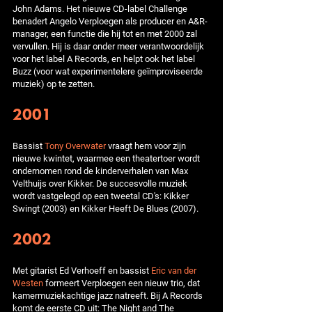
John Adams. Het nieuwe CD-label Challenge
benadert Angelo Verploegen als producer en A&R-
manager, een functie die hij tot en met 2000 zal
vervullen. Hij is daar onder meer verantwoordelijk
voor het label A Records, en helpt ook het label
Buzz (voor wat experimentelere geïmproviseerde
muziek) op te zetten.
2001
Bassist
Tony Overwater
vraagt hem voor zijn
nieuwe kwintet, waarmee een theatertoer wordt
ondernomen rond de kinderverhalen van Max
Velthuijs over Kikker. De succesvolle muziek
wordt vastgelegd op een tweetal CD's: Kikker
Swingt (2003) en Kikker Heeft De Blues (2007).
2002
Met gitarist Ed Verhoeff en bassist
Eric van der
Westen
formeert Verploegen een nieuw trio, dat
kamermuziekachtige jazz natreeft. Bij A Records
komt de eerste CD uit: The Night and The