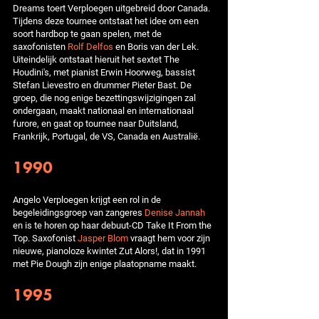
Dreams toert Verploegen uitgebreid door Canada.
Tijdens deze tournee ontstaat het idee om een
soort hardbop te gaan spelen, met de
saxofonisten
Rolf Delfos
en Boris van der Lek.
Uiteindelijk ontstaat hieruit het sextet The
Houdini's, met pianist Erwin Hoorweg, bassist
Stefan Lievestro en drummer Pieter Bast. De
groep, die nog enige bezettingswijzigingen zal
ondergaan, maakt nationaal en internationaal
furore, en gaat op tournee naar Duitsland,
Frankrijk, Portugal, de VS, Canada en Australië.
1990
Angelo Verploegen krijgt een rol in de
begeleidingsgroep van zangeres
Denise Jannah
en is te horen op haar debuut-CD Take It From the
Top. Saxofonist
Jasper Blom
vraagt hem voor zijn
nieuwe, pianoloze kwintet Zut Alors!, dat in 1991
met Pie Dough zijn enige plaatopname maakt.
1995