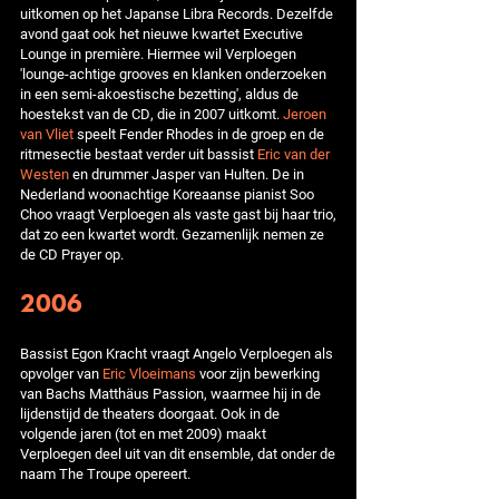
uitkomen op het Japanse Libra Records. Dezelfde
avond gaat ook het nieuwe kwartet Executive
Lounge in première. Hiermee wil Verploegen
'lounge-achtige grooves en klanken onderzoeken
in een semi-akoestische bezetting', aldus de
hoestekst van de CD, die in 2007 uitkomt.
Jeroen
van Vliet
speelt Fender Rhodes in de groep en de
ritmesectie bestaat verder uit bassist
Eric van der
Westen
en drummer Jasper van Hulten. De in
Nederland woonachtige Koreaanse pianist Soo
Choo vraagt Verploegen als vaste gast bij haar trio,
dat zo een kwartet wordt. Gezamenlijk nemen ze
de CD Prayer op.
2006
Bassist Egon Kracht vraagt Angelo Verploegen als
opvolger van
Eric Vloeimans
voor zijn bewerking
van Bachs Matthäus Passion, waarmee hij in de
lijdenstijd de theaters doorgaat. Ook in de
volgende jaren (tot en met 2009) maakt
Verploegen deel uit van dit ensemble, dat onder de
naam The Troupe opereert.