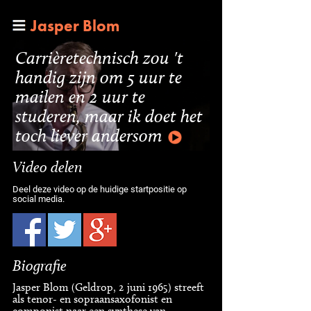
Jasper Blom
Carrièretechnisch zou 't
handig zijn om 5 uur te
mailen en 2 uur te
studeren, maar ik doet het
toch liever andersom
Video delen
Deel deze video op de huidige startpositie op
social media.
Biografie
Jasper Blom (Geldrop, 2 juni 1965) streeft
als tenor- en sopraansaxofonist en
componist naar een synthese van