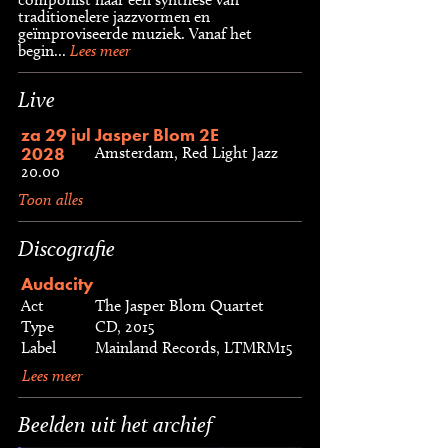
traditionelere jazzvormen en
geïmproviseerde muziek. Vanaf het
begin...
Lees meer
Live
za 29 jul
Jasper Blom 2E
2028
Amsterdam, Red Light Jazz
20.00
Toon alles
Discografie
Audacity
Act
The Jasper Blom Quartet
Type
CD, 2015
Label
Mainland Records, LTMRM15
Lees meer
Beelden uit het archief