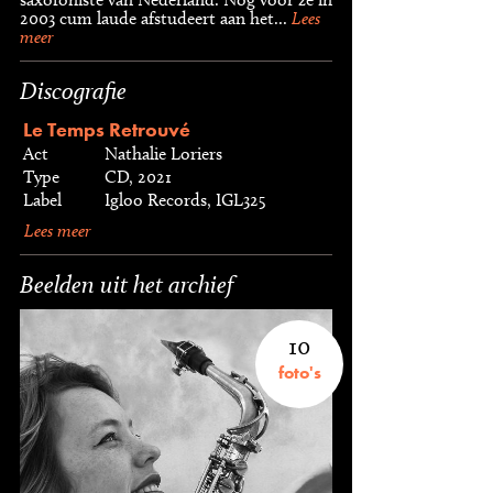
2003 cum laude afstudeert aan het...
Lees
meer
Discografie
Le Temps Retrouvé
Act
Nathalie Loriers
Type
CD, 2021
Label
Igloo Records, IGL325
Lees meer
Beelden uit het archief
10
foto's