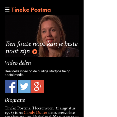
Tineke Postma
Een foute noot kan je beste
noot zijn
Video delen
Deel deze video op de huidige startpositie op
social media.
Biografie
Tineke Postma (Heerenveen, 31 augustus
1978) is na
Candy Dulfer
de succesvolste
saxofoniste van Nederland. Nog voor ze in