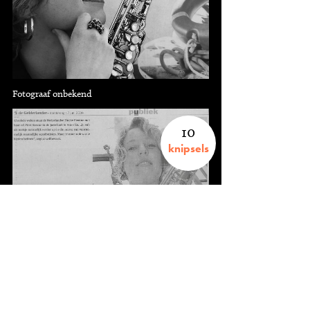
Fotograaf onbekend
10
knipsels