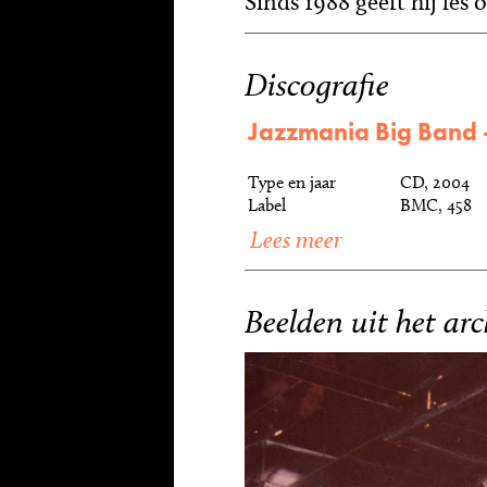
Sinds 1988 geeft hij les
Discografie
Jazzmania Big Band -
Type en jaar
CD, 2004
Label
BMC, 458
Lees meer
Beelden uit het arc