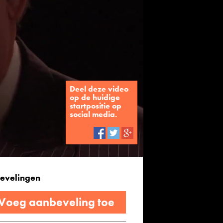
Deel deze video
op de huidige
startpositie op
social media.
evelingen
 Voeg aanbeveling toe