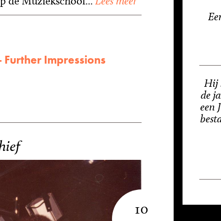
 op de Muziekschool...
Lees meer
Ee
 Further Impressions
Hij 
de j
een 
besta
hief
10