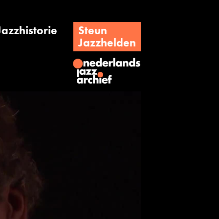
Jazzhistorie
Steun
Jazzhelden