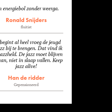
n energiebol zonder weerga.
Ronald Snijders
fluitist
begint al heel vroeg de jeugd
azz bij te brengen. Dat vind ik
Jazzheld. De jazz moet blijven
an, niet in slaap vallen. Keep
jazz alive!
Han de ridder
Gepensioneerd