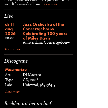
wordt bewonderd om...
Lees meer
Live
di 11
Jazz Orchestra of the
aug
Concertgebouw
2026
Celebrating 100 years
of Miles Davis
20.00
Amsterdam, Concertgebouw
Toon alles
Discografie
Mesmerize
Act
DJ Maestro
Type
CD, 2006
Label
Universal, 985 964-5
Lees meer
Beelden uit het archief