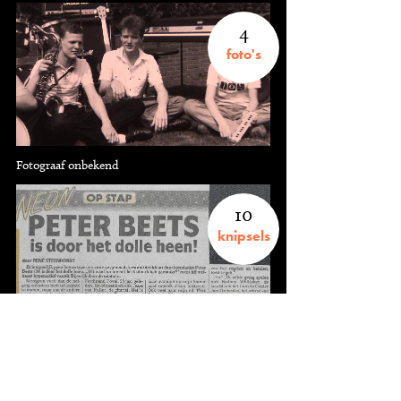
4
foto's
Fotograaf onbekend
10
knipsels