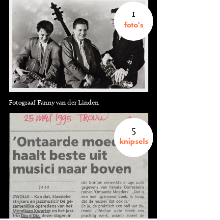
1
foto's
Fotograaf Fanny van der Linden
5
knipsels