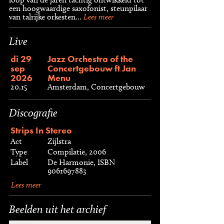
een hoogwaardige saxofonist, steunpilaar
van talrijke orkesten...
Lees meer
Live
di 29
Jazz Orchestra of the
sep
Concertgebouw ft Jan
2026
Menu
20.15
Amsterdam, Concertgebouw
Discografie
Strips In Stereo
Act
Zijlstra
Type
Compilatie, 2006
Label
De Harmonie, ISBN
9061697883
Lees meer
Beelden uit het archief