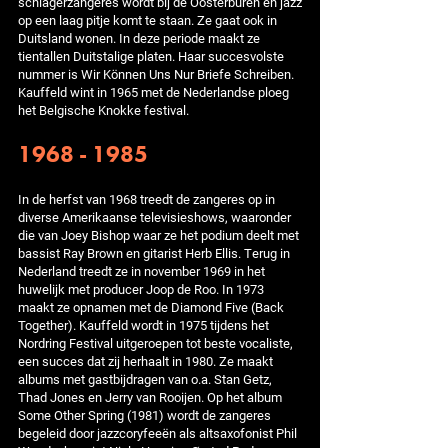
schlagerzangeres wordt bij de Oosterburen en jazz
op een laag pitje komt te staan. Ze gaat ook in
Duitsland wonen. In deze periode maakt ze
tientallen Duitstalige platen. Haar succesvolste
nummer is Wir Können Uns Nur Briefe Schreiben.
Kauffeld wint in 1965 met de Nederlandse ploeg
het Belgische Knokke festival.
1968 - 1985
In de herfst van 1968 treedt de zangeres op in
diverse Amerikaanse televisieshows, waaronder
die van Joey Bishop waar ze het podium deelt met
bassist Ray Brown en gitarist Herb Ellis. Terug in
Nederland treedt ze in november 1969 in het
huwelijk met producer Joop de Roo. In 1973
maakt ze opnamen met de Diamond Five (Back
Together). Kauffeld wordt in 1975 tijdens het
Nordring Festival uitgeroepen tot beste vocaliste,
een succes dat zij herhaalt in 1980. Ze maakt
albums met gastbijdragen van o.a. Stan Getz,
Thad Jones en Jerry van Rooijen. Op het album
Some Other Spring (1981) wordt de zangeres
begeleid door jazzcoryfeeën als altsaxofonist Phil