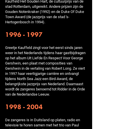
Kauffeld Het Gouden Hart, de cultuurprijs van de
stad Rotterdam, uitgereikt. Andere prijzen zijn de
Gouden Notenkraker (1992) en de Duke Of Duke
Town Award (de jazzprijs van de stad 's-
Hertogenbosch in 1994).
1996 - 1997
Greetje Kauffeld zingt voor het eerst sinds jaren
weer in het Nederlands tijdens haar gastbijdragen
op het album Uit Liefde En Respect Voor George
Gershwin, een plaat met composities van
Gershwin in de vertaling van Robert Long. Ze viert
in 1997 haar veertigjarige carrière en ontvangt
tijdens North Sea Jazz een Bird-Award, de
belangrijkste jazzprijs van Nederland. Daarnaast
wordt de zangeres benoemd tot Ridder in de Orde
van de Nederlandse Leeuw.
1998 - 2004
De zangeres is in Duitsland op platen, radio en
televisie te horen samen met het trio van Paul