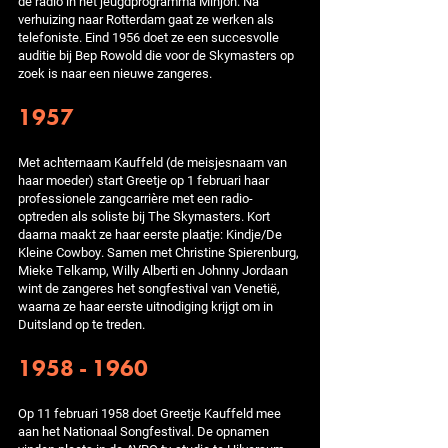
de radio in het jeugdprogramma Minjon. Na
verhuizing naar Rotterdam gaat ze werken als
telefoniste. Eind 1956 doet ze een succesvolle
auditie bij Bep Rowold die voor de Skymasters op
zoek is naar een nieuwe zangeres.
1957
Met achternaam Kauffeld (de meisjesnaam van
haar moeder) start Greetje op 1 februari haar
professionele zangcarrière met een radio-
optreden als soliste bij The Skymasters. Kort
daarna maakt ze haar eerste plaatje: Kindje/De
Kleine Cowboy. Samen met Christine Spierenburg,
Mieke Telkamp, Willy Alberti en Johnny Jordaan
wint de zangeres het songfestival van Venetië,
waarna ze haar eerste uitnodiging krijgt om in
Duitsland op te treden.
1958 - 1960
Op 11 februari 1958 doet Greetje Kauffeld mee
aan het Nationaal Songfestival. De opnamen