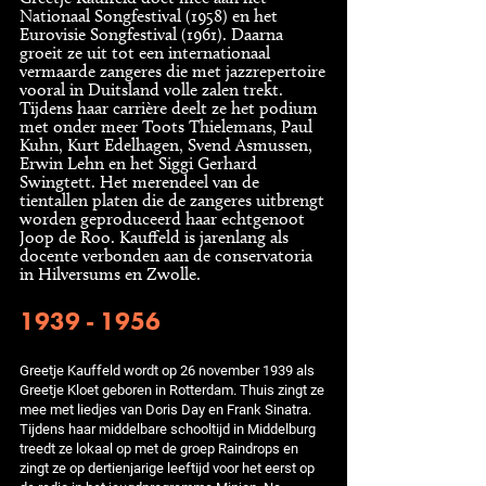
Nationaal Songfestival (1958) en het
Eurovisie Songfestival (1961). Daarna
groeit ze uit tot een internationaal
vermaarde zangeres die met jazzrepertoire
vooral in Duitsland volle zalen trekt.
Tijdens haar carrière deelt ze het podium
met onder meer Toots Thielemans, Paul
Kuhn, Kurt Edelhagen, Svend Asmussen,
Erwin Lehn en het Siggi Gerhard
Swingtett. Het merendeel van de
tientallen platen die de zangeres uitbrengt
worden geproduceerd haar echtgenoot
Joop de Roo. Kauffeld is jarenlang als
docente verbonden aan de conservatoria
in Hilversums en Zwolle.
1939 - 1956
Greetje Kauffeld wordt op 26 november 1939 als
Greetje Kloet geboren in Rotterdam. Thuis zingt ze
mee met liedjes van Doris Day en Frank Sinatra.
Tijdens haar middelbare schooltijd in Middelburg
treedt ze lokaal op met de groep Raindrops en
zingt ze op dertienjarige leeftijd voor het eerst op