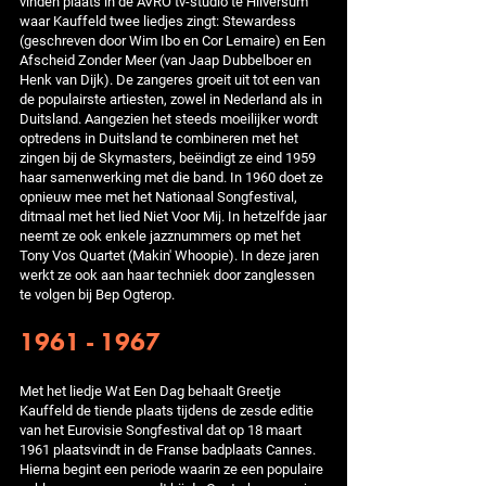
vinden plaats in de AVRO tv-studio te Hilversum
waar Kauffeld twee liedjes zingt: Stewardess
(geschreven door Wim Ibo en Cor Lemaire) en Een
Afscheid Zonder Meer (van Jaap Dubbelboer en
Henk van Dijk). De zangeres groeit uit tot een van
de populairste artiesten, zowel in Nederland als in
Duitsland. Aangezien het steeds moeilijker wordt
optredens in Duitsland te combineren met het
zingen bij de Skymasters, beëindigt ze eind 1959
haar samenwerking met die band. In 1960 doet ze
opnieuw mee met het Nationaal Songfestival,
ditmaal met het lied Niet Voor Mij. In hetzelfde jaar
neemt ze ook enkele jazznummers op met het
Tony Vos Quartet (Makin' Whoopie). In deze jaren
werkt ze ook aan haar techniek door zanglessen
te volgen bij Bep Ogterop.
1961 - 1967
Met het liedje Wat Een Dag behaalt Greetje
Kauffeld de tiende plaats tijdens de zesde editie
van het Eurovisie Songfestival dat op 18 maart
1961 plaatsvindt in de Franse badplaats Cannes.
Hierna begint een periode waarin ze een populaire