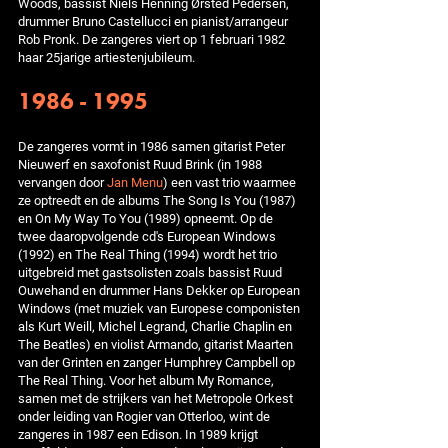
Woods, bassist Niels Henning Ørsted Pedersen,
drummer Bruno Castellucci en pianist/arrangeur
Rob Pronk. De zangeres viert op 1 februari 1982
haar 25jarige artiestenjubileum.
1986 - 1995
De zangeres vormt in 1986 samen gitarist Peter
Nieuwerf en saxofonist Ruud Brink (in 1988
vervangen door
Jan Menu
) een vast trio waarmee
ze optreedt en de albums The Song Is You (1987)
en On My Way To You (1989) opneemt. Op de
twee daaropvolgende cd's European Windows
(1992) en The Real Thing (1994) wordt het trio
uitgebreid met gastsolisten zoals bassist Ruud
Ouwehand en drummer Hans Dekker op European
Windows (met muziek van Europese componisten
als Kurt Weill, Michel Legrand, Charlie Chaplin en
The Beatles) en violist Armando, gitarist Maarten
van der Grinten en zanger Humphrey Campbell op
The Real Thing. Voor het album My Romance,
samen met de strijkers van het Metropole Orkest
onder leiding van Rogier van Otterloo, wint de
zangeres in 1987 een Edison. In 1989 krijgt