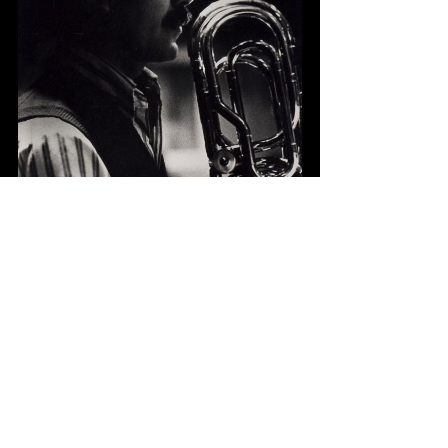
Fotograaf onbekend
2
knipsels