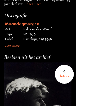
jaar deel uit...
Lees meer
Discografie
Maandagmorgen
Act
Erik van der Wurff
Type
LP, 1979
Label
Harlekijn, 2925546
Lees meer
Beelden uit het archief
4
foto's