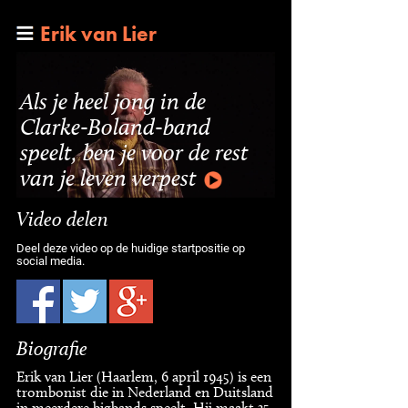
Erik van Lier
Als je heel jong in de
Clarke-Boland-band
speelt, ben je voor de rest
van je leven verpest
Video delen
Deel deze video op de huidige startpositie op
social media.
Biografie
Erik van Lier (Haarlem, 6 april 1945) is een
trombonist die in Nederland en Duitsland
in meerdere bigbands speelt. Hij maakt 35