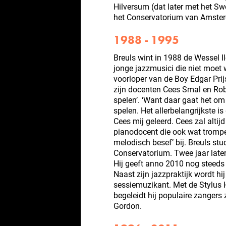
Hilversum (dat later met het Sw
het Conservatorium van Amste
1988 - 1995
Breuls wint in 1988 de Wessel I
jonge jazzmusici die niet moet
voorloper van de Boy Edgar Prij
zijn docenten Cees Smal en Rob
spelen’. ‘Want daar gaat het o
spelen. Het allerbelangrijkste is
Cees mij geleerd. Cees zal altijd
pianodocent die ook wat trompe
melodisch besef’ bij. Breuls st
Conservatorium. Twee jaar later k
Hij geeft anno 2010 nog steeds
Naast zijn jazzpraktijk wordt hi
sessiemuzikant. Met de Stylus H
begeleidt hij populaire zangers
Gordon.