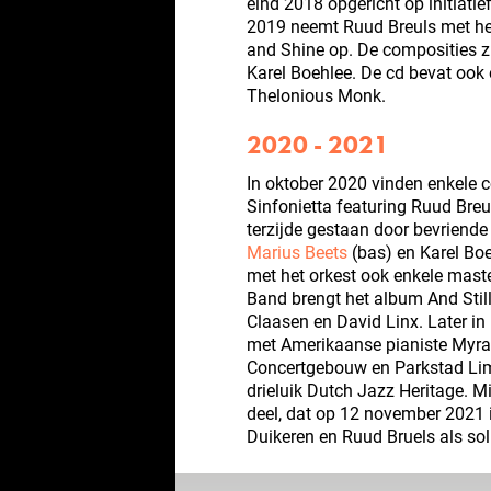
eind 2018 opgericht op initiatief
2019 neemt Ruud Breuls met het
and Shine op. De composities zi
Karel Boehlee. De cd bevat ook 
Thelonious Monk.
2020 - 2021
In oktober 2020 vinden enkele c
Sinfonietta featuring Ruud Breu
terzijde gestaan door bevriend
Marius Beets
(bas) en Karel Boe
met het orkest ook enkele mast
Band brengt het album And Still
Claasen en David Linx. Later in
met Amerikaanse pianiste Myra 
Concertgebouw en Parkstad Li
drieluik Dutch Jazz Heritage. Mi
deel, dat op 12 november 2021 
Duikeren en Ruud Bruels als sol