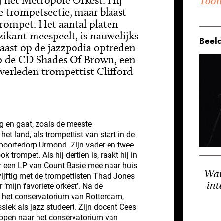
ij het Metropole Orkest. Hij
Toon 
de trompetsectie, maar blaast
ztrompet. Het aantal platen
zikant meespeelt, is nauwelijks
Beeld
rnaast op de jazzpodia optreden
 op de CD Shades Of Brown, een
verleden trompettist Clifford
g en gaat, zoals de meeste
het land, als trompettist van start in de
eboortedorp Urmond. Zijn vader en twee
 trompet. Als hij dertien is, raakt hij in
er een LP van Count Basie mee naar huis
Wat
ijftig met de trompettisten Thad Jones
int
‘mijn favoriete orkest’. Na de
r het conservatorium van Rotterdam,
siek als jazz studeert. Zijn docent Cees
appen naar het conservatorium van