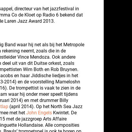
ppel, directeur van het jazzfestival in
ramma Co de Kloet op Radio 6 bekend dat
 de Laren Jazz Award 2013.
g Band waar hij net als bij het Metropole
n rekening neemt, zoals die in de
estleider Vince Mendoza. Ook andere
eel uit van dit Duitse orkest, zoals
mpettisten Wim Both en Rob Bruynen.
Jacobs en haar Jiddische liedjes in het
3-2014) en de voorstelling Mameloshn
6). De trompettist is vaak te zien in de
am waar hij onder meer speelt tijdens
ruari 2014) en met drummer Billy
tlap
(april 2014). Op het North Sea Jazz
j mee met het
John Engels
Kwintet. De
15 met de jazzgroep Arts Affaire
nguette Hollandaise. Alle composities
. Breuls’ trompetspel is ook te horen op