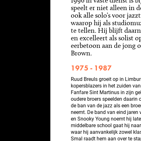
1996 in vaste dienst is b
speelt er niet alleen in 
ook alle solo’s voor jaz
waarop hij als studiomu
te tellen. Hij blijft daa
en excelleert als solist
eerbetoon aan de jong o
Brown.
1975 - 1987
Ruud Breuls groeit op in Limbur
kopersblazers in het zuiden van 
Fanfare Sint Martinus in zijn g
oudere broers speelden daarin ook
de ban van de jazz als een bro
neemt. De band van eind jaren v
en Snooky Young noemt hij later 
middelbare school gaat hij naa
waar hij aanvankelijk zowel klas
Smal raadt hem aan over te st