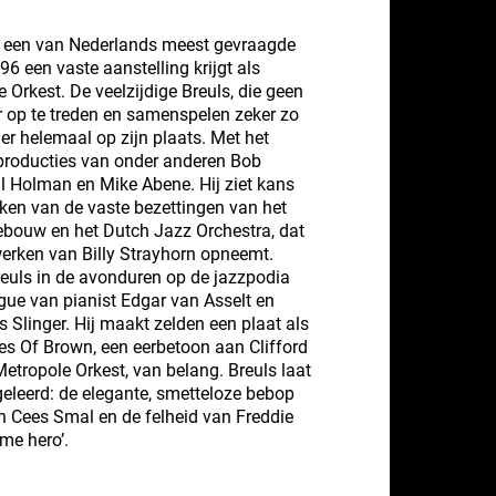
tot een van Nederlands meest gevraagde
96 een vaste aanstelling krijgt als
e Orkest. De veelzijdige Breuls, die geen
er op te treden en samenspelen zeker zo
hier helemaal op zijn plaats. Met het
e producties van onder anderen Bob
l Holman en Mike Abene. Hij ziet kans
aken van de vaste bezettingen van het
ebouw en het Dutch Jazz Orchestra, dat
werken van Billy Strayhorn opneemt.
reuls in de avonduren op de jazzpodia
gue van pianist Edgar van Asselt en
s Slinger. Hij maakt zelden een plaat als
des Of Brown, een eerbetoon aan Clifford
Metropole Orkest, van belang. Breuls laat
 geleerd: de elegante, smetteloze bebop
n Cees Smal en de felheid van Freddie
ime hero’.