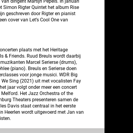
 van dirigent Martijn Pepels. In januari
 Simon Rigter Quintet het album Rise
jn geschreven door Rigter en pianist
een cover van Let’s Cool One van
oncerten plaats met het Heritage
ls & Friends. Ruud Breuls wordt daarbij
e muzikanten Marcel Serierse (drums),
hlee (piano). Breuls en Serierse doen
erclasses voor jonge musici. WDR Big
 We Sing (2021) uit met vocalisten Fay
 het jaar volgt onder meer een concert
Melford. Het Jazz Orchestra of the
mburg Theaters presenteren samen de
les Davis staat centraal in het eerste
in Heerlen wordt uitgevoerd met Jan van
isten.