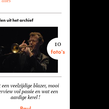
alles
en uit het archief
10
foto's
 een veelzijdige blazer, mooi
erview vol passie en wat een
aardige kerel !
Paul