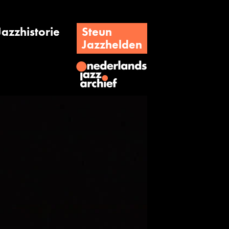
Jazzhistorie
Steun
Jazzhelden