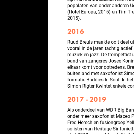
popplaten van onder anderen Ud
(Hotel Europa, 2015) en Tim Tre
2015).
2016
Ruud Breuls maakte ooit deel u
vooral in de jaren tachtig acti
muziek en jazz. De trompettist 
band van zangeres Josee Koning
elkaar komt voor optredens. Bre
buitenland met saxofonist Simo
formatie Buddies In Soul. In he
Simon Rigter Kwintet enkele co
2017 - 2019
Als onderdeel van WDR Big Band
onder meer saxofonist Maceo Par
Fred Hersch en fusiongroep Yel
solisten van Heritage Sinfoniet