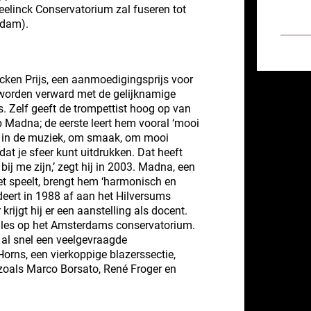
eelinck Conservatorium zal fuseren tot
rdam).
lcken Prijs, een aanmoedigingsprijs voor
 worden verward met de gelijknamige
s. Zelf geeft de trompettist hoog op van
 Madna; de eerste leert hem vooral ‘mooi
m in de muziek, om smaak, om mooi
 dat je sfeer kunt uitdrukken. Dat heeft
 bij me zijn,’ zegt hij in 2003. Madna, een
t speelt, brengt hem ‘harmonisch en
udeert in 1988 af aan het Hilversums
rijgt hij er een aanstelling als docent.
 les op het Amsterdams conservatorium.
j al snel een veelgevraagde
orns, een vierkoppige blazerssectie,
 zoals Marco Borsato, René Froger en