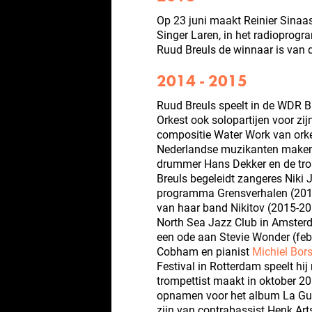
Op 23 juni maakt Reinier Sinaasa
Singer Laren, in het radioprog
Ruud Breuls de winnaar is van
2014 - 2015
Ruud Breuls speelt in de WDR Bi
Orkest ook solopartijen voor zij
compositie Water Work van ork
Nederlandse muzikanten maken d
drummer Hans Dekker en de tro
Breuls begeleidt zangeres Niki 
programma Grensverhalen (201
van haar band Nikitov (2015-201
North Sea Jazz Club in Amsterd
een ode aan Stevie Wonder (feb
Cobham en pianist
Michiel Bors
Festival in Rotterdam speelt hi
trompettist maakt in oktober 20
opnamen voor het album La Gui
zijn van contrabassist Henk Arts