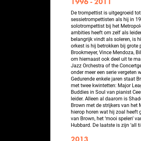
1996 - 2011
De trompettist is uitgegroeid 
sessietrompettisten als hij in 19
solotrompettist bij het Metropol
ambities heeft om zelf als leid
belangrijk vindt als soleren, is 
orkest is hij betrokken bij grot
Brookmeyer, Vince Mendoza, Bil
om hiernaast ook deel uit te m
Jazz Orchestra of the Concertg
onder meer een serie vergeten 
Gedurende enkele jaren staat B
met twee kwintetten: Major Lea
Buddies in Soul van pianist Cee
leider. Alleen al daarom is Sha
Brown met de strijkers van het 
hierop horen wat hij zoal heeft
van Brown, het ‘mooi spelen’ va
Hubbard. De laatste is zijn ‘all t
2013