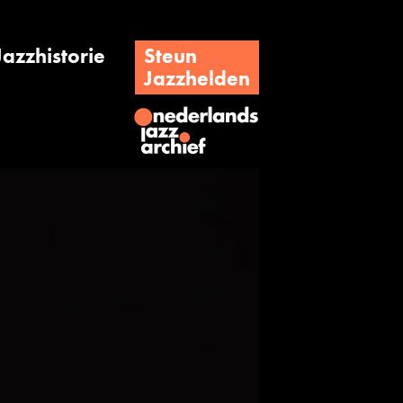
Jazzhistorie
Steun
Jazzhelden