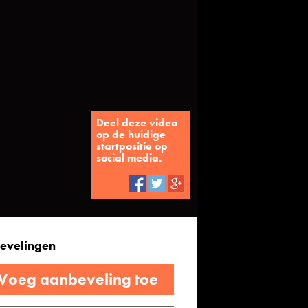
Deel deze video
op de huidige
startpositie op
social media.
evelingen
 Voeg aanbeveling toe