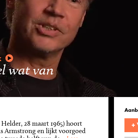
k
el wat van
Aanb
Helder, 28 maart 1965) hoort
+
uis Armstrong en lijkt voorgoed