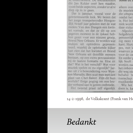
14-2-1996, de Volkskrant (Frank van H
Bedankt