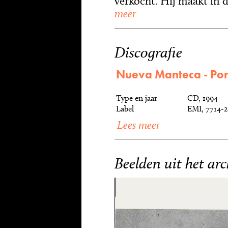
verkocht. Hij maakt in d
meer
Discografie
Nueva Manteca - Por
Type en jaar
CD, 1994
Label
EMI, 7714-2
Lees meer
Beelden uit het arc