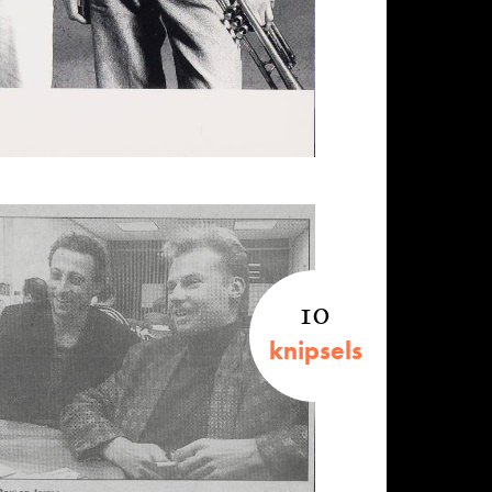
10
knipsels