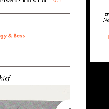
e tweede helft van de...
Lees
t
Ne
gy & Bess
hief