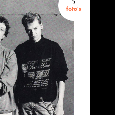
5
foto's