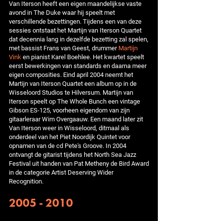
Van Iterson heeft een eigen maandelijkse vaste
avond in The Duke waar hij speelt met
verschillende bezettingen. Tijdens een van deze
sessies ontstaat het Martijn van Iterson Quartet
dat decennia lang in dezelfde bezetting zal spelen,
met bassist Frans van Geest, drummer
Martijn
Vink
en pianist Karel Boehlee. Het kwartet speelt
eerst bewerkingen van standards en daarna meer
eigen composities. Eind april 2004 neemt het
Martijn van Iterson Quartet een album op in de
Wisseloord Studios te Hilversum. Martijn van
Iterson speelt op The Whole Bunch een vintage
Gibson ES-125, voorheen eigendom van zijn
gitaarleraar Wim Overgaauw. Een maand later zit
Van Iterson weer in Wisseloord, ditmaal als
onderdeel van het Piet Noordijk Quintet voor
opnamen van de cd Pete's Groove. In 2004
ontvangt de gitarist tijdens het North Sea Jazz
Festival uit handen van Pat Metheny de Bird Award
in de categorie Artist Deserving Wider
Recognition.
2005 - 2010