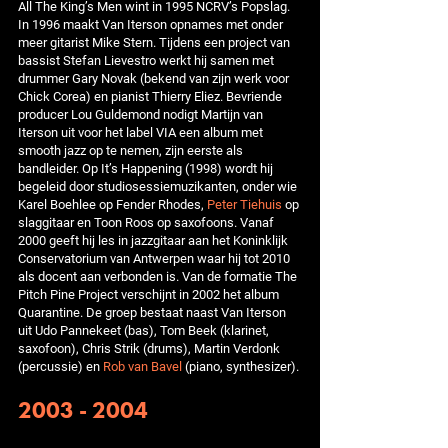
All The King’s Men wint in 1995 NCRV’s Popslag.
In 1996 maakt Van Iterson opnames met onder
meer gitarist Mike Stern. Tijdens een project van
bassist Stefan Lievestro werkt hij samen met
drummer Gary Novak (bekend van zijn werk voor
Chick Corea) en pianist Thierry Eliez. Bevriende
producer Lou Guldemond nodigt Martijn van
Iterson uit voor het label VIA een album met
smooth jazz op te nemen, zijn eerste als
bandleider. Op It’s Happening (1998) wordt hij
begeleid door studiosessiemuzikanten, onder wie
Karel Boehlee op Fender Rhodes,
Peter Tiehuis
op
slaggitaar en Toon Roos op saxofoons. Vanaf
2000 geeft hij les in jazzgitaar aan het Koninklijk
Conservatorium van Antwerpen waar hij tot 2010
als docent aan verbonden is. Van de formatie The
Pitch Pine Project verschijnt in 2002 het album
Quarantine. De groep bestaat naast Van Iterson
uit Udo Pannekeet (bas), Tom Beek (klarinet,
saxofoon), Chris Strik (drums), Martin Verdonk
(percussie) en
Rob van Bavel
(piano, synthesizer).
2003 - 2004