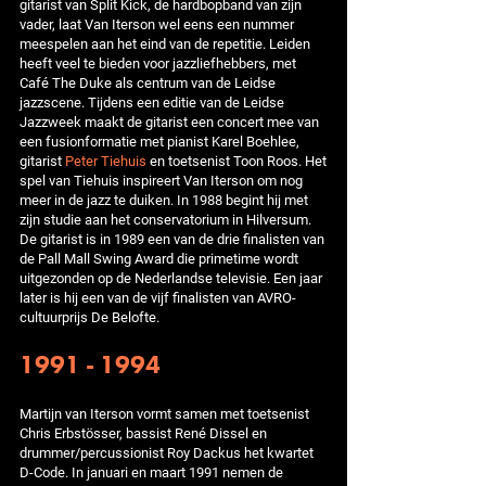
gitarist van Split Kick, de hardbopband van zijn
vader, laat Van Iterson wel eens een nummer
meespelen aan het eind van de repetitie. Leiden
heeft veel te bieden voor jazzliefhebbers, met
Café The Duke als centrum van de Leidse
jazzscene. Tijdens een editie van de Leidse
Jazzweek maakt de gitarist een concert mee van
een fusionformatie met pianist Karel Boehlee,
gitarist
Peter Tiehuis
en toetsenist Toon Roos. Het
spel van Tiehuis inspireert Van Iterson om nog
meer in de jazz te duiken. In 1988 begint hij met
zijn studie aan het conservatorium in Hilversum.
De gitarist is in 1989 een van de drie finalisten van
de Pall Mall Swing Award die primetime wordt
uitgezonden op de Nederlandse televisie. Een jaar
later is hij een van de vijf finalisten van AVRO-
cultuurprijs De Belofte.
1991 - 1994
Martijn van Iterson vormt samen met toetsenist
Chris Erbstösser, bassist René Dissel en
drummer/percussionist Roy Dackus het kwartet
D-Code. In januari en maart 1991 nemen de