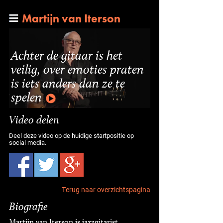
Martijn van Iterson
Achter de gitaar is het
veilig, over emoties praten
is iets anders dan ze te
spelen
Video delen
Deel deze video op de huidige startpositie op
social media.
Terug naar overzichtspagina
Biografie
Martijn van Iterson is jazzgitarist,