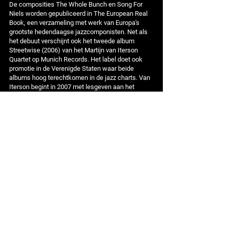
De composities The Whole Bunch en Song For
Niels worden gepubliceerd in The European Real
Book, een verzameling met werk van Europa's
grootste hedendaagse jazzcomponisten. Net als
het debuut verschijnt ook het tweede album
Streetwise (2006) van het Martijn van Iterson
Quartet op Munich Records. Het label doet ook
promotie in de Verenigde Staten waar beide
albums hoog terechtkomen in de jazz charts. Van
Iterson begint in 2007 met lesgeven aan het
Koninklijk Conservatorium Den Haag. Hij speelt in
het Trio
Peter Beets
, met
Ruud Jacobs
op bas,
waarmee hij in 2008 onder meer te zien is in het
VPRO-televisieprogramma Vrije Geluiden. De
gitarist maakt ook deel uit van The Pitch Pine
Project waar in 2008 een album van uitkomt
samen met de Amerikaanse trompettist Randy
Brecker. Vrijwel alle composities zijn geschreven
door bassist Udo Pannekeet. De cd The
Shakespeare Album van het
Ilja Reijngoud
Quartet
met Van Iterson en zangeres
Fay Claassen
wordt
in 2009 beloond met een Edison. Het Jazz
Orchestra of the Concertgebouw voert in 2009 Van
Itersons compositie Smokin' In The Backyard uit
in het Chinese National Center For Performing Arts