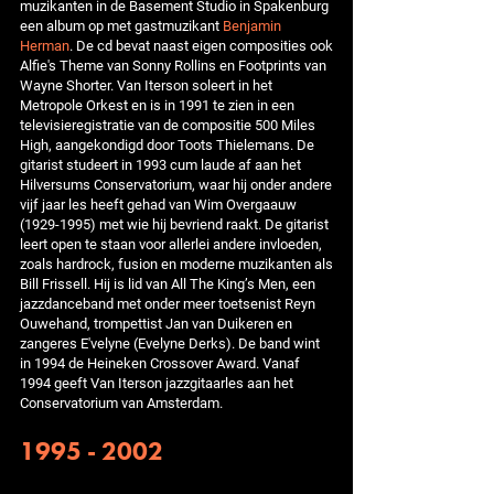
muzikanten in de Basement Studio in Spakenburg
een album op met gastmuzikant
Benjamin
Herman
. De cd bevat naast eigen composities ook
Alfie's Theme van Sonny Rollins en Footprints van
Wayne Shorter. Van Iterson soleert in het
Metropole Orkest en is in 1991 te zien in een
televisieregistratie van de compositie 500 Miles
High, aangekondigd door Toots Thielemans. De
gitarist studeert in 1993 cum laude af aan het
Hilversums Conservatorium, waar hij onder andere
vijf jaar les heeft gehad van Wim Overgaauw
(1929-1995) met wie hij bevriend raakt. De gitarist
leert open te staan voor allerlei andere invloeden,
zoals hardrock, fusion en moderne muzikanten als
Bill Frissell. Hij is lid van All The King’s Men, een
jazzdanceband met onder meer toetsenist Reyn
Ouwehand, trompettist Jan van Duikeren en
zangeres E'velyne (Evelyne Derks). De band wint
in 1994 de Heineken Crossover Award. Vanaf
1994 geeft Van Iterson jazzgitaarles aan het
Conservatorium van Amsterdam.
1995 - 2002