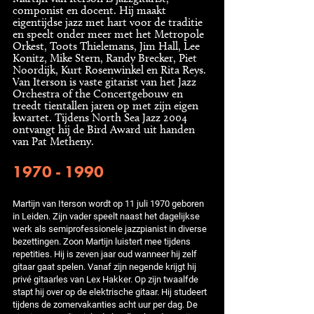
componist en docent. Hij maakt
eigentijdse jazz met hart voor de traditie
en speelt onder meer met het Metropole
Orkest, Toots Thielemans, Jim Hall, Lee
Konitz, Mike Stern, Randy Brecker, Piet
Noordijk, Kurt Rosenwinkel en Rita Reys.
Van Iterson is vaste gitarist van het Jazz
Orchestra of the Concertgebouw en
treedt tientallen jaren op met zijn eigen
kwartet. Tijdens North Sea Jazz 2004
ontvangt hij de Bird Award uit handen
van Pat Metheny.
1970 - 1990
Martijn van Iterson wordt op 11 juli 1970 geboren
in Leiden. Zijn vader speelt naast het dagelijkse
werk als semiprofessionele jazzpianist in diverse
bezettingen. Zoon Martijn luistert mee tijdens
repetities. Hij is zeven jaar oud wanneer hij zelf
gitaar gaat spelen. Vanaf zijn negende krijgt hij
privé gitaarles van Lex Hakker. Op zijn twaalfde
stapt hij over op de elektrische gitaar. Hij studeert
tijdens de zomervakanties acht uur per dag. De