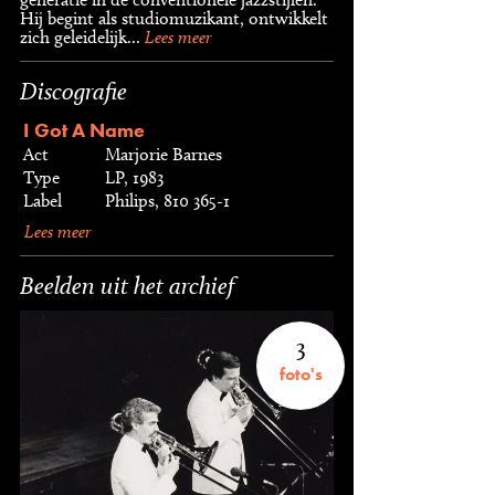
Hij begint als studiomuzikant, ontwikkelt
zich geleidelijk...
Lees meer
Discografie
I Got A Name
Act
Marjorie Barnes
Type
LP, 1983
Label
Philips, 810 365-1
Lees meer
Beelden uit het archief
3
foto's