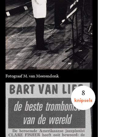
Fotograaf M. van Meerendonk
8
knipsels