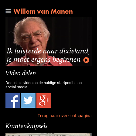
Willem van Manen
Ik luisterde naar dixieland,
je moet ergens beginnen
Video delen
Deel deze video op de huidige startpositie op
social media.
Terug naar overzichtspagina
Krantenknipsels