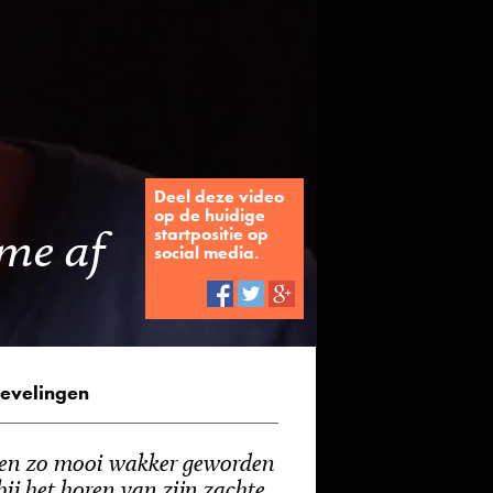
Deel deze video
op de huidige
 me af
startpositie op
social media.
evelingen
en zo mooi wakker geworden
 bij het horen van zijn zachte