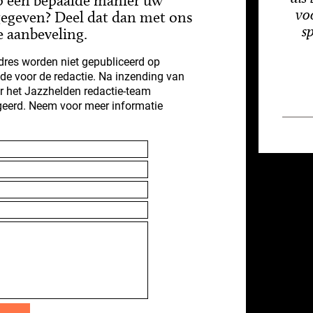
op een bepaalde manier uw
vo
gegeven? Deel dat dan met ons
s
e aanbeveling.
res worden niet gepubliceerd op
nde voor de redactie. Na inzending van
r het Jazzhelden redactie-team
geerd. Neem voor meer informatie