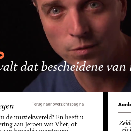
 valt dat bescheidene van
egen
Aanb
Terug naar overzichtspagina
 in de muziekwereld? En heeft u
Zeld
ring aan Jeroen van Vliet, of
als