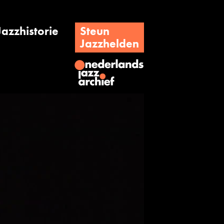
Jazzhistorie
Steun
Jazzhelden