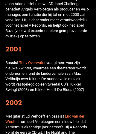
John Adams. Het nieuwe CD-label Challenge
benadert Angelo Verploegen als producer en A&R-
manager, een functie die hij tot en met 2000 zal
vervullen. Hij is daar onder meer verantwoordelijk
voor het label A Records, en helpt ook het label
Buzz (voor wat experimentelere geïmproviseerde
muziek) op te zetten.
2001
Bassist
Tony Overwater
vraagt hem voor zijn
nieuwe kwintet, waarmee een theatertoer wordt
ondernomen rond de kinderverhalen van Max
Velthuijs over Kikker. De succesvolle muziek
wordt vastgelegd op een tweetal CD's: Kikker
Swingt (2003) en Kikker Heeft De Blues (2007).
2002
Met gitarist Ed Verhoeff en bassist
Eric van der
Westen
formeert Verploegen een nieuw trio, dat
kamermuziekachtige jazz natreeft. Bij A Records
komt de eerste CD uit: The Night and The