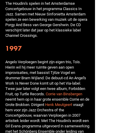
The Houdini's spelen in het Amsterdamse
Concertgebouw in het programma Classics In
Jazz. Samen met Nieuw Sinfonietta Amsterdam
spelen ze een bewerking van muziek uit de opera
Porgy And Bess van George Gershwin. De CD
verschijnt later dat jaar op het klassieke label
Channel Crossings.
1997
Angelo Verploegen begint zijn eigen trio, Toïs.
Hierin wil hij meer ruimte geven aan open
improvisaties, met bassist Tjitze Vogel en
drummer Bram Wijland. De debuut-cd An Angel's
Work Is Never Done komt uit op het Via-label.
Twee jaar later volgt een twee album, Forbidden
Fruit, op Turtle Records.
Corrie van Binsbergen
neemt hem op in haar grote ensemble Corrie en de
Grote Brokken. Dirigent
Henk Meutgeert
vraagt
hem voor zijn Jazz Orchestra of the
Concertgebouw, waarvan Verploegen in 2007
artistiek leider wordt. Met The Houdini's wordt een
Gil Evans-programma uitgevoerd in samenwerking
met het Schönberg Ensemble onder leiding van