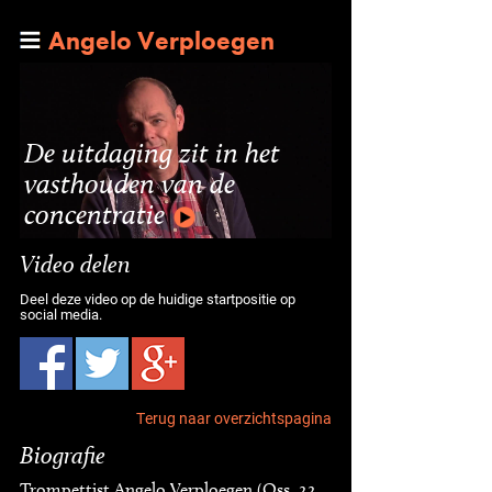
Angelo Verploegen
De uitdaging zit in het
vasthouden van de
concentratie
Video delen
Deel deze video op de huidige startpositie op
social media.
Terug naar overzichtspagina
Biografie
Trompettist Angelo Verploegen (Oss, 22