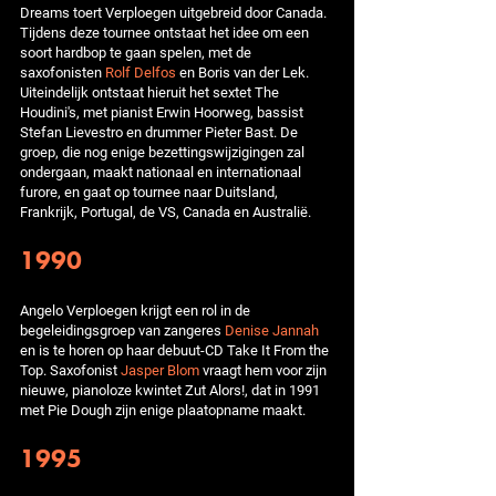
Dreams toert Verploegen uitgebreid door Canada.
Tijdens deze tournee ontstaat het idee om een
soort hardbop te gaan spelen, met de
saxofonisten
Rolf Delfos
en Boris van der Lek.
Uiteindelijk ontstaat hieruit het sextet The
Houdini's, met pianist Erwin Hoorweg, bassist
Stefan Lievestro en drummer Pieter Bast. De
groep, die nog enige bezettingswijzigingen zal
ondergaan, maakt nationaal en internationaal
furore, en gaat op tournee naar Duitsland,
Frankrijk, Portugal, de VS, Canada en Australië.
1990
Angelo Verploegen krijgt een rol in de
begeleidingsgroep van zangeres
Denise Jannah
en is te horen op haar debuut-CD Take It From the
Top. Saxofonist
Jasper Blom
vraagt hem voor zijn
nieuwe, pianoloze kwintet Zut Alors!, dat in 1991
met Pie Dough zijn enige plaatopname maakt.
1995