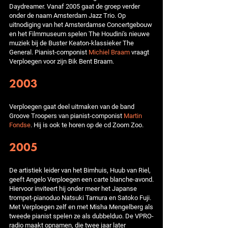
Daydreamer. Vanaf 2005 gaat de groep verder
onder de naam Amsterdam Jazz Trio. Op
uitnodiging van het Amsterdamse Concertgebouw
en het Filmmuseum spelen The Houdini's nieuwe
muziek bij de Buster Keaton-klassieker The
General. Pianist-componist
Michiel Braam
vraagt
Verploegen voor zijn Bik Bent Braam.
2003
Verploegen gaat deel uitmaken van de band
Groove Troopers van pianist-componist
Martin
Fondse
. Hij is ook te horen op de cd Zoom Zoo.
2005
De artistiek leider van het Bimhuis, Huub van Riel,
geeft Angelo Verploegen een carte blanche-avond.
Hiervoor inviteert hij onder meer het Japanse
trompet-pianoduo Natsuki Tamura en Satoko Fuji.
Met Verploegen zelf en met Misha Mengelberg als
tweede pianist spelen ze als dubbelduo. De VPRO-
radio maakt opnamen, die twee jaar later