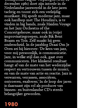
december 1961) doet zijn intrede in de
Nederlandse jazzwereld in de late jaren
tachtig en toont zich een veelzijdig
muzikant. Hij speelt moderne jazz, maar
ook hardbop met The Houdini's, is te
vinden in big bands, zoals Maiden Voyage
en het Jazz Orchestra of the
Concertgebouw, maar ook in (vrije)
improvisatiegroepen, zoals Bik Bent
Braam en Toïs. Zelf maakt hij geen
onderscheid. In de jazzblog Draai Om Je
Oren zei hij hierover: 'De kern van jazz,
voor mij persoonlijk, is communicatie.
Jazz, in welke stijl dan ook, gaat over
communiceren. Het klinkend resultaat
hangt af van de mate van het wederzijdse
respect en vertrouwen tussen de musici,
en van de mate van actie en reactie. Jazz is
verwarren, verrassen, associëren,
ontroeren, exalteren.' In de loop der jaren
is daarnaast zijn rol als producer van
binnen- en buitenlandse CD's steeds
belangrijker geworden.
1980