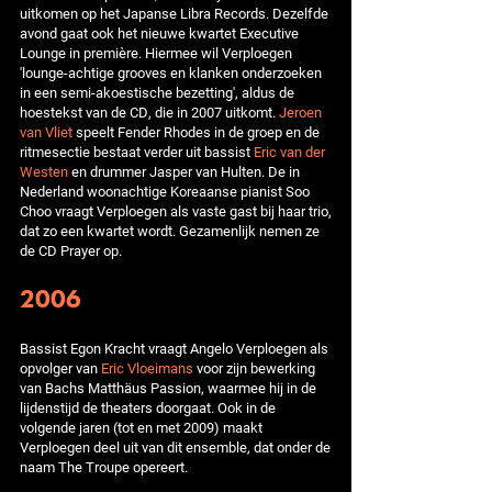
uitkomen op het Japanse Libra Records. Dezelfde
avond gaat ook het nieuwe kwartet Executive
Lounge in première. Hiermee wil Verploegen
'lounge-achtige grooves en klanken onderzoeken
in een semi-akoestische bezetting', aldus de
hoestekst van de CD, die in 2007 uitkomt.
Jeroen
van Vliet
speelt Fender Rhodes in de groep en de
ritmesectie bestaat verder uit bassist
Eric van der
Westen
en drummer Jasper van Hulten. De in
Nederland woonachtige Koreaanse pianist Soo
Choo vraagt Verploegen als vaste gast bij haar trio,
dat zo een kwartet wordt. Gezamenlijk nemen ze
de CD Prayer op.
2006
Bassist Egon Kracht vraagt Angelo Verploegen als
opvolger van
Eric Vloeimans
voor zijn bewerking
van Bachs Matthäus Passion, waarmee hij in de
lijdenstijd de theaters doorgaat. Ook in de
volgende jaren (tot en met 2009) maakt
Verploegen deel uit van dit ensemble, dat onder de
naam The Troupe opereert.