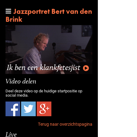
Jazzportret Bert van den
Brink
Ik ben een klankfetesjist
Video delen
Deel deze video op de huidige startpositie op
social media.
Terug naar overzichtspagina
Live