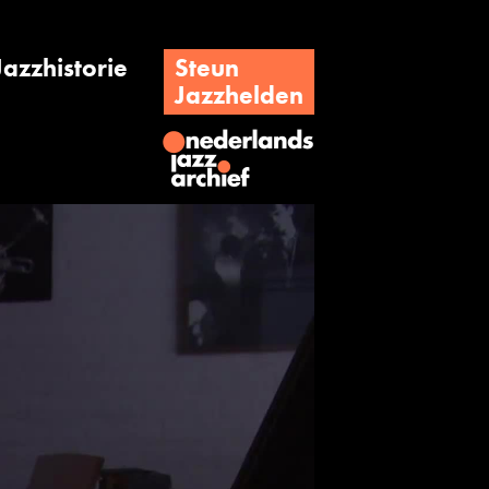
Jazzhistorie
Steun
Jazzhelden