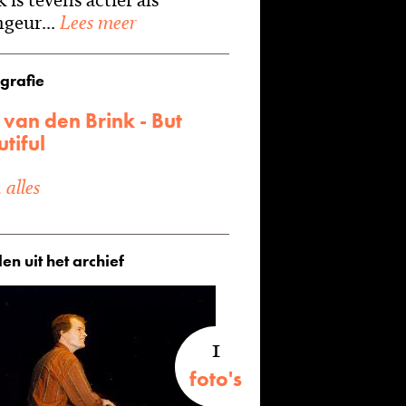
geur...
Lees meer
grafie
 van den Brink - But
tiful
alles
en uit het archief
1
foto's