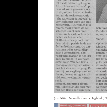
9-7-2004, Noordhollands Dagblad (P.B