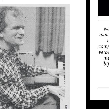
we
maat
compo
verb
me
bi