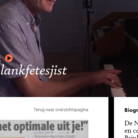
k
lankfetesjist
Biogr
Terug naar overzichtspagina
De N
en c
Brink