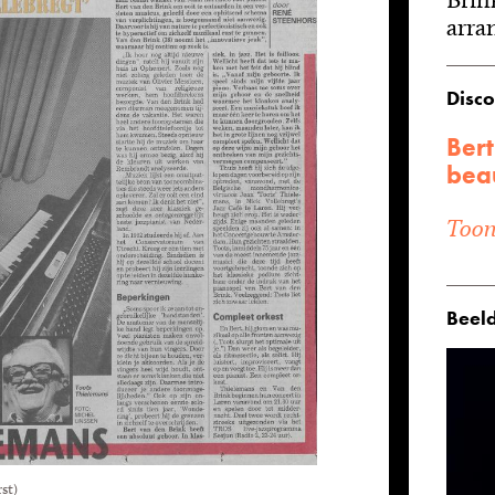
arran
Disco
Bert
beau
Toon 
Beeld
st)