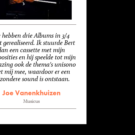
 hebben drie Albums in 3/4
 gerealiseerd. Ik stuurde Bert
dan een cassette met mijn
sities en hij speelde tot mijn
azing ook de thema's unisono
t mij mee, waardoor er een
jzondere sound is ontstaan.
Joe Vanenkhuizen
Musicus