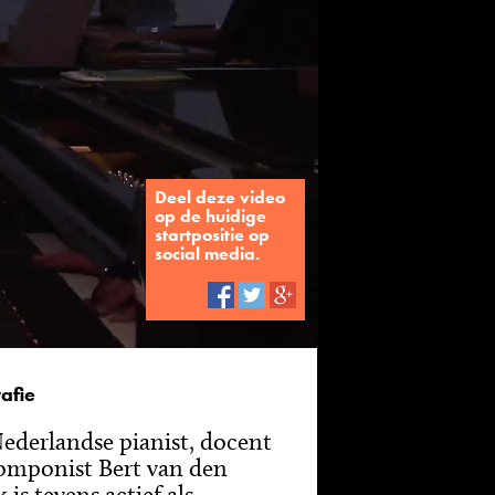
Deel deze video
op de huidige
startpositie op
social media.
afie
ederlandse pianist, docent
omponist Bert van den
 is tevens actief als