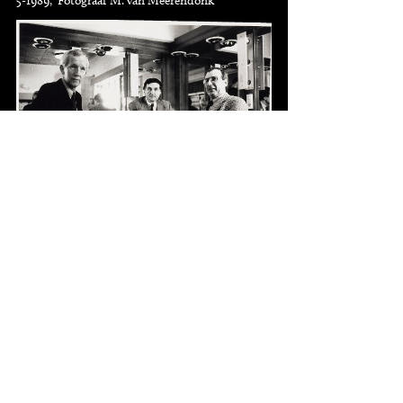
5-1989, Fotograaf M. van Meerendonk
Fotograaf Anko Wieringa