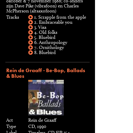
oktober & 7 november 1988; co-leiders
zijn Dave Pike (vibrafoon) en Charles
McPherson (altsaxofoon)
Tracks
1. Scrapple from the apple
2. Embraceable you
3. Visa
4. Old folks
5. Bluebird
6. Anthropology
7. Ornithology
8. Bluebird
Rein de Graaff - Be-Bop, Ballads
& Blues
Act
Rein de Graaff
Type
CD, 1990
Label
Timeless, CD SJP 354