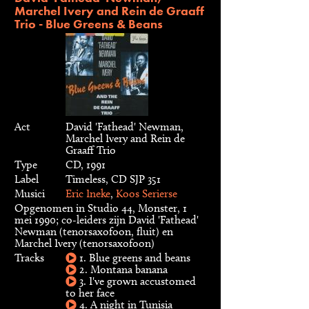
Marchel Ivery and Rein de Graaff
Trio - Blue Greens & Beans
Act
David 'Fathead' Newman,
Marchel Ivery and Rein de
Graaff Trio
Type
CD, 1991
Label
Timeless, CD SJP 351
Musici
Eric Ineke
,
Koos Serierse
Opgenomen in Studio 44, Monster, 1
mei 1990; co-leiders zijn David 'Fathead'
Newman (tenorsaxofoon, fluit) en
Marchel Ivery (tenorsaxofoon)
Tracks
1. Blue greens and beans
2. Montana banana
3. I've grown accustomed
to her face
4. A night in Tunisia