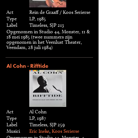
Act
Rein de Graaff / Koos Serierse
Type
LP, 1985
Label
Timeless, SJP 213
Opgenomen in Studio 44, Monster, 11 &
18 mei 1985 (twee nummers zijn
opgenomen in het Veenlust Theater,
Veendam, 28 juli 1984)
Al Cohn - Rifftide
Act
Al Cohn
Type
LP, 1987
Label
Timeless, SJP 259
Musici
Eric Ineke
,
Koos Serierse
Opgenomen in Studio 44, Monster, 4