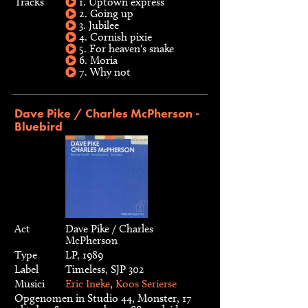
Tracks
1. Uptown express
2. Going up
3. Jubilee
4. Cornish pixie
5. For heaven's snake
6. Moria
7. Why not
Dave Pike / Charles McPherson -
Bluebird
Act
Dave Pike / Charles
McPherson
Type
LP, 1989
Label
Timeless, SJP 302
Musici
Eric Ineke
,
Koos Serierse
Opgenomen in Studio 44, Monster, 17