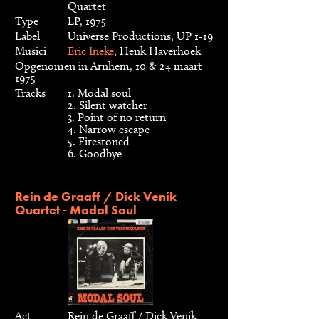
Quartet
Type
LP, 1975
Label
Universe Productions, UP 1-19
Musici
Eric Ineke
, Henk Haverhoek
Opgenomen in Arnhem, 10 & 24 maart
1975
Tracks
1. Modal soul
2. Silent watcher
3. Point of no return
4. Narrow escape
5. Firestoned
6. Goodbye
Rein de Graaff / Dick Venik
Quartet - Modal Soul
Act
Rein de Graaff / Dick Venik