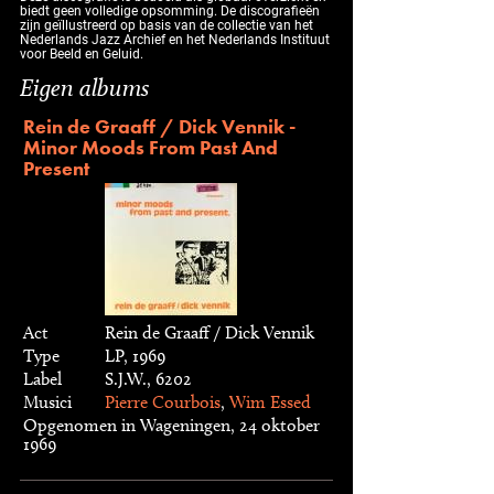
biedt geen volledige opsomming. De discografieën
zijn geïllustreerd op basis van de collectie van het
Nederlands Jazz Archief en het Nederlands Instituut
voor Beeld en Geluid.
Eigen albums
Rein de Graaff / Dick Vennik -
Minor Moods From Past And
Present
Act
Rein de Graaff / Dick Vennik
Type
LP, 1969
Label
S.J.W., 6202
Musici
Pierre Courbois
,
Wim Essed
Opgenomen in Wageningen, 24 oktober
1969