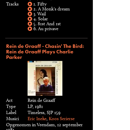
Tracks
1. Fifty
2. A Monk's dream
3. Wail
4. Solar
5. 81st And 1st
6. Au privave
Rein de Graaff - Chasin' The Bird:
Rein de Graaff Plays Charlie
Parker
Act
Rein de Graaff
Type
LP, 1981
Label
Timeless, SJP 159
Musici
Eric Ineke
,
Koos Serierse
Opgenomen in Veendam, 12 september
1981