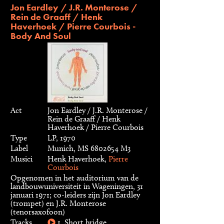
Jon Eardley / J.R. Monterose /
Rein de Graaff / Henk
Haverhoek / Pierre Courbois -
Body And Soul
Act
Jon Eardley / J.R. Monterose /
Rein de Graaff / Henk
Haverhoek / Pierre Courbois
Type
LP, 1970
Label
Munich, MS 6802654 M3
Musici
Henk Haverhoek,
Pierre
Courbois
Opgenomen in het auditorium van de
landbouwuniversiteit in Wageningen, 31
januari 1971; co-leiders zijn Jon Eardley
(trompet) en J.R. Monterose
(tenorsaxofoon)
Tracks
1. Short bridge