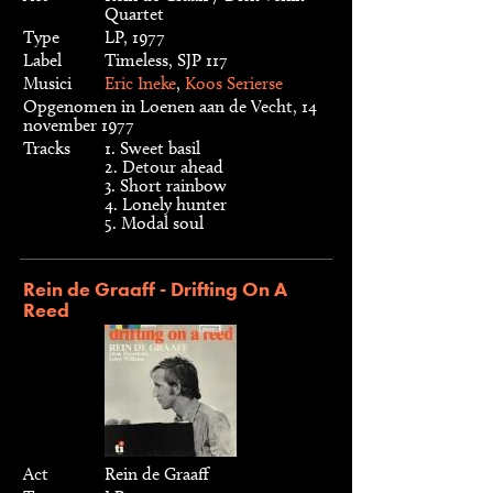
Quartet
Type
LP, 1977
Label
Timeless, SJP 117
Musici
Eric Ineke
,
Koos Serierse
Opgenomen in Loenen aan de Vecht, 14
november 1977
Tracks
1. Sweet basil
2. Detour ahead
3. Short rainbow
4. Lonely hunter
5. Modal soul
Rein de Graaff - Drifting On A
Reed
Act
Rein de Graaff