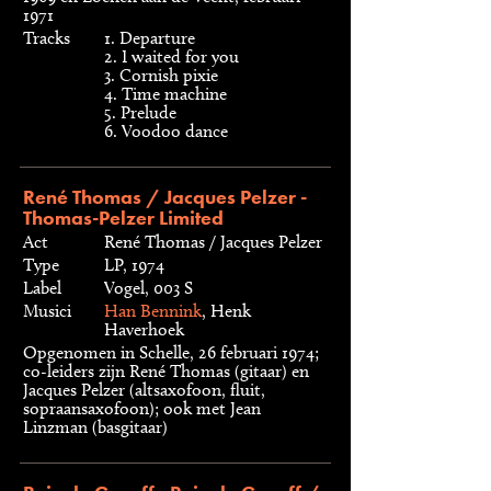
1971
Tracks
1. Departure
2. I waited for you
3. Cornish pixie
4. Time machine
5. Prelude
6. Voodoo dance
René Thomas / Jacques Pelzer -
Thomas-Pelzer Limited
Act
René Thomas / Jacques Pelzer
Type
LP, 1974
Label
Vogel, 003 S
Musici
Han Bennink
, Henk
Haverhoek
Opgenomen in Schelle, 26 februari 1974;
co-leiders zijn René Thomas (gitaar) en
Jacques Pelzer (altsaxofoon, fluit,
sopraansaxofoon); ook met Jean
Linzman (basgitaar)