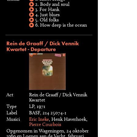
2. Body and soul
3. For Hank
4. Just blues
5. Old folks
6. How deep is the ocean
Rein de Graaff / Dick Vennik
Kwartet - Departure
Act
Rein de Graaff / Dick Vennik
Kwartet
Type
LP, 1971
Label
BASF, 214 25074-1
Musici
Eric Ineke
, Henk Haverhoek,
Pierre Courbois
Opgenomen in Wageningen, 24 oktober
1969 en Loenen aan de Vecht, februari