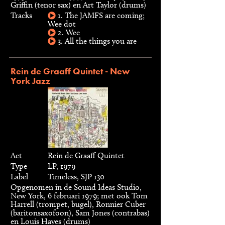
Griffin (tenor sax) en Art Taylor (drums)
Tracks
1. The JAMFS are coming;
Wee dot
2. Wee
3. All the things you are
Rein de Graaff Quintet - New
York Jazz
Act
Rein de Graaff Quintet
Type
LP, 1979
Label
Timeless, SJP 130
Opgenomen in de Sound Ideas Studio,
New York, 6 februari 1979; met ook Tom
Harrell (trompet, bugel), Ronnier Cuber
(baritonsaxofoon), Sam Jones (contrabas)
en Louis Hayes (drums)