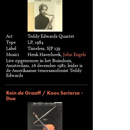
Act
Teddy Edwards Quartet
Type
LP, 1984
Label
Timeless, SJP 139
Musici
Henk Haverhoek,
John Engels
Live opgenomen in het Buimhuis,
Amsterdam, 26 december 1981; leider is
de Amerikaanse tenorsaxofonist Teddy
Edwards
Rein de Graaff / Koos Serierse -
Duo