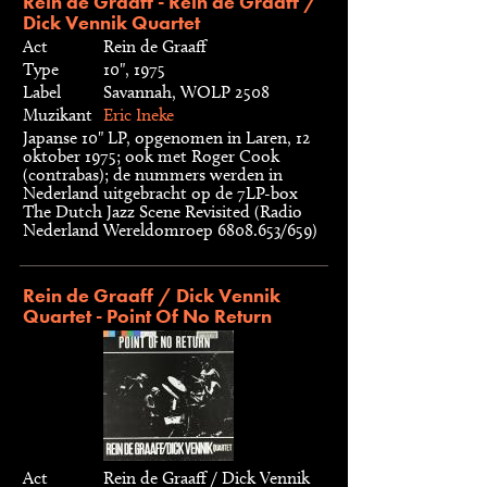
Rein de Graaff - Rein de Graaff /
Dick Vennik Quartet
Act
Rein de Graaff
Type
10", 1975
Label
Savannah, WOLP 2508
Muzikant
Eric Ineke
Japanse 10" LP, opgenomen in Laren, 12
oktober 1975; ook met Roger Cook
(contrabas); de nummers werden in
Nederland uitgebracht op de 7LP-box
The Dutch Jazz Scene Revisited (Radio
Nederland Wereldomroep 6808.653/659)
Rein de Graaff / Dick Vennik
Quartet - Point Of No Return
Act
Rein de Graaff / Dick Vennik