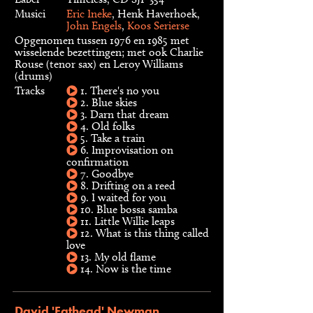
Musici
Eric Ineke
, Henk Haverhoek,
John Engels
,
Koos Serierse
Opgenomen tussen 1976 en 1985 met
wisselende bezettingen; met ook Charlie
Rouse (tenor sax) en Leroy Williams
(drums)
Tracks
1. There's no you
2. Blue skies
3. Darn that dream
4. Old folks
5. Take a train
6. Improvisation on
confirmation
7. Goodbye
8. Drifting on a reed
9. I waited for you
10. Blue bossa samba
11. Little Willie leaps
12. What is this thing called
love
13. My old flame
14. Now is the time
David 'Fathead' Newman,