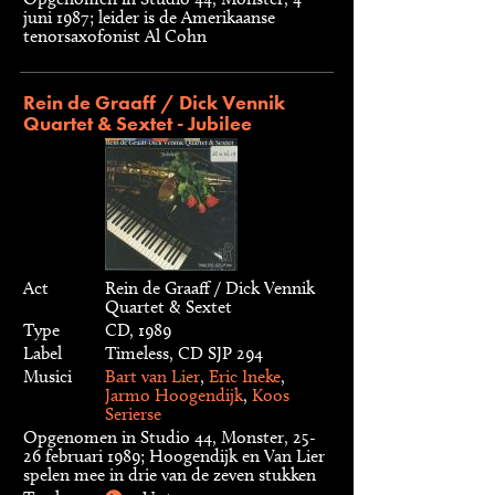
juni 1987; leider is de Amerikaanse
tenorsaxofonist Al Cohn
Rein de Graaff / Dick Vennik
Quartet & Sextet - Jubilee
Act
Rein de Graaff / Dick Vennik
Quartet & Sextet
Type
CD, 1989
Label
Timeless, CD SJP 294
Musici
Bart van Lier
,
Eric Ineke
,
Jarmo Hoogendijk
,
Koos
Serierse
Opgenomen in Studio 44, Monster, 25-
26 februari 1989; Hoogendijk en Van Lier
spelen mee in drie van de zeven stukken