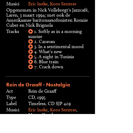
Musici
Eric Ineke
,
Koos Serierse
Opgenomen in Nick Vollebregt's Jazzcafé,
Laren, 3 maart 1994; met ook de
Amerikaanse baritonsaxofonisten Ronnie
Cuber en Nick Brignola
Tracks
1. Softly as in a morning
sunrise
2. Caravan
3. In a sentimental mood
4. What's new
5. A night in Tunisia
6. Blue train
7. Crack down
Rein de Graaff - Nostalgia
Act
Rein de Graaff
Type
CD, 1995
Label
Timeless, CD SJP 429
Musici
Eric Ineke
,
Koos Serierse
,
Marco Kegel
Opgenomen in Hilversum, 8 oktober
1992 (met het Metropole Orkest), live in
het Oosterpoort Theater, Groningen, 8