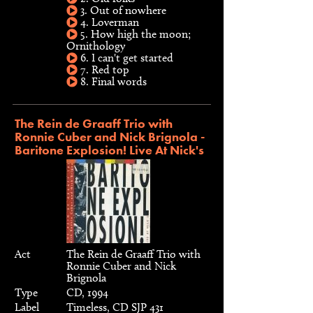
3. Out of nowhere
4. Loverman
5. How high the moon;
Ornithology
6. I can't get started
7. Red top
8. Final words
The Rein de Graaff Trio with
Ronnie Cuber and Nick Brignola -
Baritone Explosion! Live At Nick's
Act
The Rein de Graaff Trio with
Ronnie Cuber and Nick
Brignola
Type
CD, 1994
Label
Timeless, CD SJP 431