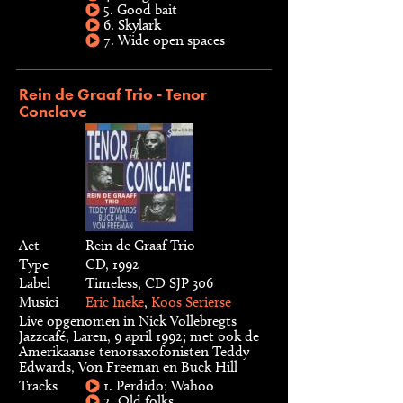
5. Good bait
6. Skylark
7. Wide open spaces
Rein de Graaf Trio - Tenor
Conclave
Act
Rein de Graaf Trio
Type
CD, 1992
Label
Timeless, CD SJP 306
Musici
Eric Ineke
,
Koos Serierse
Live opgenomen in Nick Vollebregts
Jazzcafé, Laren, 9 april 1992; met ook de
Amerikaanse tenorsaxofonisten Teddy
Edwards, Von Freeman en Buck Hill
Tracks
1. Perdido; Wahoo
2. Old folks