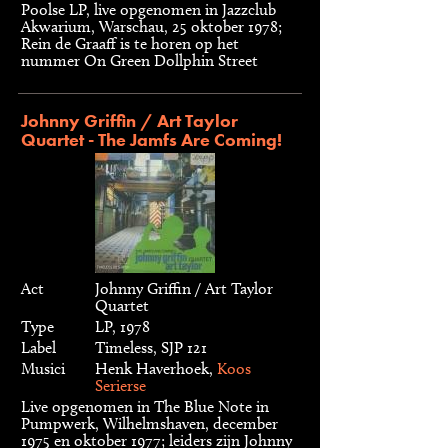
Poolse LP, live opgenomen in Jazzclub
Akwarium, Warschau, 25 oktober 1978;
Rein de Graaff is te horen op het
nummer On Green Dollphin Street
Johnny Griffin / Art Taylor
Quartet - The Jamfs Are Coming!
Act
Johnny Griffin / Art Taylor
Quartet
Type
LP, 1978
Label
Timeless, SJP 121
Musici
Henk Haverhoek,
Koos
Serierse
Live opgenomen in The Blue Note in
Pumpwerk, Wilhelmshaven, december
1975 en oktober 1977; leiders zijn Johnny