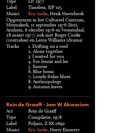
Type
LP, 1977
Label
Timeless, SJP 105
Musici
Eric Ineke
, Henk Haverhoek
Opgenomen in het Cultureel Centrum,
Heemskerk, 11 september 1976 (live),
Arnhem, 6 oktober 1976 en Veenendaal,
28 maart 1977; ook met Roger Cooke
(contrabas) en Leroy Williams (drums)
Tracks
1. Drifting on a reed
2. Alone together
3. I waited for you
4. For lennie and lee
5. Sunrise
6. Blue bossa
7. Lonely friday blues
8. Anthropology
9. Autumn leaves
Rein de Graaff - Jam W Akwarium
Act
Rein de Graaff
Type
Compilatie, 1978
Label
Poljazz, Z-SX 0692
Musici
Eric Ineke
, Harry Emmery