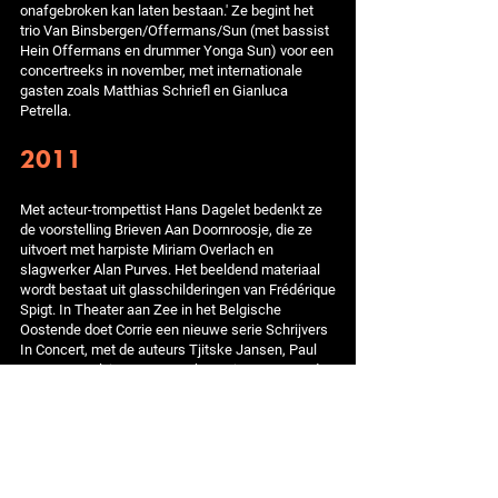
onafgebroken kan laten bestaan.' Ze begint het
trio Van Binsbergen/Offermans/Sun (met bassist
Hein Offermans en drummer Yonga Sun) voor een
concertreeks in november, met internationale
gasten zoals Matthias Schriefl en Gianluca
Petrella.
2011
Met acteur-trompettist Hans Dagelet bedenkt ze
de voorstelling Brieven Aan Doornroosje, die ze
uitvoert met harpiste Miriam Overlach en
slagwerker Alan Purves. Het beeldend materiaal
wordt bestaat uit glasschilderingen van Frédérique
Spigt. In Theater aan Zee in het Belgische
Oostende doet Corrie een nieuwe serie Schrijvers
In Concert, met de auteurs Tjitske Jansen, Paul
Bogaert en Elvis Peeters. In het najaar staat onder
de titel VIER! een het jubileumprogramma van de
Grote Brokken op het programma.
2012 - 2013