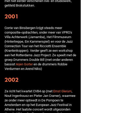
met niet eerder verschenen live- en studiowerk,
getiteld Brokstukken.
2001
Corrie van Binsbergen krijgt steeds meer
compositie-opdrachten, onder meer van VPRO's
Villa Achterwerk (Jamamba), Het Filmmuseum
(Hintertreppe, Ein Kammerspiel) en voor de Jazz
Connection Tour van het Ricciotti Ensemble
(Krantenkoppen). Verder geeft ze een workshop
aan het Rotterdams Jazz Project. Ze speelt met de
groep Drummers Double Bill (met onder anderen
bassist
Arjen Gorter
en de drummers Robbie
Verdurmen en Arend Niks)
2002
Ze richt het kwartet CVB4 op (met
Ernst Glerum
,
Nout Ingenhousz en Pieter Jan Cramer), waarmee
ze onder meer optreedt in De Pompoen te
Amsterdam en op het European Jazz Festival in
Athene. Het laatste concert wordt uitgezonden