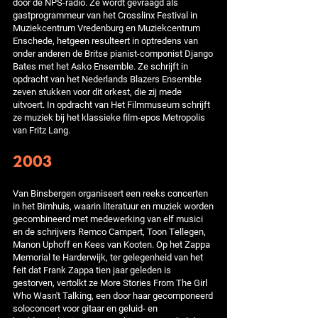
door de NPS-radio. Ze wordt gevraagd als
gastprogrammeur van het Crosslinx Festival in
Muziekcentrum Vredenburg en Muziekcentrum
Enschede, hetgeen resulteert in optredens van
onder anderen de Britse pianist-componist Django
Bates met het Asko Ensemble. Ze schrijft in
opdracht van het Nederlands Blazers Ensemble
zeven stukken voor dit orkest, die zij mede
uitvoert. In opdracht van Het Filmmuseum schrijft
ze muziek bij het klassieke film-epos Metropolis
van Fritz Lang.
2003
Van Binsbergen organiseert een reeks concerten
in het Bimhuis, waarin literatuur en muziek worden
gecombineerd met medewerking van elf musici
en de schrijvers Remco Campert, Toon Tellegen,
Manon Uphoff en Kees van Kooten. Op het Zappa
Memorial te Harderwijk, ter gelegenheid van het
feit dat Frank Zappa tien jaar geleden is
gestorven, vertolkt ze More Stories From The Girl
Who Wasn't Talking, een door haar gecomponeerd
soloconcert voor gitaar en geluid- en