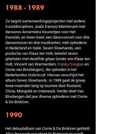
1988 - 1989
Ze begint samenwerkingsprojecten met andere
kunstdisciplines, zoals Dansez Maintenant met
danseres Annemieke Keurentjes voor Het
Danslab, en Geen Deel, een dansconcert voor drie
danseressen en drie muzikanten, met optredens
in Nederland en Italië. Seven Slowhands, een
productie van Klaas ten Holt, behelst zeven
gitaristen met dezelfde gitaar (onder wie Klaas ten
Holt, Vincent van Warmerdam,
Franky Douglas
en
Corrie van Binsbergen), die optreden in het
Nederlandse clubcircuit. Hiervan verschijnt het
album Seven Slowhands. In 1989 gaat de groep
twee maanden lang op tournee door Rusland,
China, Mongolië en Indonesië. Verder doet Van
Binsbergen dat jaar diverse optredens met Corrie
& De Brokken.
1990
Het debuutalbum van Corrie & De Brokken getiteld
Alles Beweegt verschijnt bij BVHaast en wordt