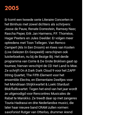
2005
Er komt een tweede serie Literaire Concerten in
het Bimhuis met zowel dichters als schrijvers:
Josse de Pauw, Renate Dorrestein, Ramsey Nasr,
Rascha Peper, Erik Jan Harmens, P.F. Thomése,
Hagar Peeters en Jules Deelder. Er volgen meer
optredens met Toon Tellegen. Van Remco
Campert (Als In Een Droom) en Kees van Kooten
(Live Gelezen En Gespeeld) verschijnen ook
luisterboeken, nu bij de Bezige Bij. Het derde
programma van Corrie & De Grote Brokken gaat op
tournee; hiervan verschijnt de CD Het Land Is Moe.
Ze schrijft On A Dark Dark Cloud 9 voor het ZAPP
String Quartet, The Fifth Element voor het
ensemble Electra, en Elementaire Deeltjes voor
het Mondriaan Strijkkwartet & Loeki Stardust
Blokfluitkwartet. Tegen het eind van het jaar wordt
ze uitgenodigd voor Rencontres Musicales de
Rabat te Marokko. Ze treedt daar op met zangeres
Touria Hadraoui en drie Nederlandse musici, die
later haar nieuwe band CRAM zullen vormen:
saxofonist Rutger van Otterloo, drummer Arend