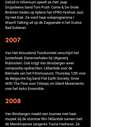
Geluid in Hilversum speelt ze met Jaap
Drupsteens band Tom Push. Corrie & De Grote
Brokken treden op tijdens het VPRO-festival Jazz
Op Het Dak. Ze voert haar soloprogramma I
Wasn't Talking uit op de Zappanale in het Duitse
Bad Doberan.
2007
Van Het Wisselend Toonkwintet verschijnt het
luisterboek Dierenverhalen bij Uitgeverij
Rubinstein. Ook krijgt Van Binsbergen weer
compositie-opdrachten: L'Atlantide voor de
Biënnale van het Filmmuseum; Thursday 12th voor
de Belgische big band Flat Earth Society; Grow
With The Flow voor Tetzepi; en Silent Movements
voor het Asko Ensemble.
2008
Van Binsbergen maakt een tournee met haar
muziek bij de stomme film l'Atlantide samen met
de Marokkaanse zangeres Touria Hadraoui. Ze