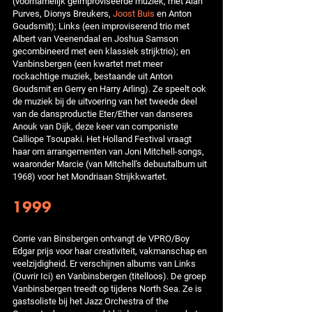
(voornamelijk geïmproviseerde muziek, met Alan
Purves, Dionys Breukers,
Joost Buis
en Anton
Goudsmit); Links (een improviserend trio met
Albert van Veenendaal en Joshua Samson
gecombineerd met een klassiek strijktrio); en
Vanbinsbergen (een kwartet met meer
rockachtige muziek, bestaande uit Anton
Goudsmit en Gerry en Harry Arling). Ze speelt ook
de muziek bij de uitvoering van het tweede deel
van de dansproductie Eter/Ether van danseres
Anouk van Dijk, deze keer van componiste
Calliope Tsoupaki. Het Holland Festival vraagt
haar om arrangementen van Joni Mitchell-songs,
waaronder Marcie (van Mitchell's debuutalbum uit
1968) voor het Mondriaan Strijkkwartet.
1999
Corrie van Binsbergen ontvangt de VPRO/Boy
Edgar prijs voor haar creativiteit, vakmanschap en
veelzijdigheid. Er verschijnen albums van Links
(Ouvrir Ici) en Vanbinsbergen (titelloos). De groep
Vanbinsbergen treedt op tijdens North Sea. Ze is
gastsoliste bij het Jazz Orchestra of the