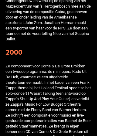
Concertgebouw en werkt bij de opening van het
Muziekcentrum van 's Hertogenbosch mee aan de
uitvoering van de compositie Cobra, geschreven
door en onder leiding van de Amerikaanse
saxofonist John Zorn. Jonathan Herman maakt
een tv-portret van haar voor de NPS. Ze doet een
tournee met de voorstelling Nico van het Scapino
Ballet.
2000
Ze componeert voor Corrie & De Grote Brokken
een tweede programma: de mini-opera Kado Uit
De Hel!, waarmee ze een uitgebreide
theatertournee maakt. In het kader van een Frank
Zappa-thema bij het Holland Festival speelt ze het
solo-concert I Wasn't Talking (een antwoord op
Zappa's Shut Up And Play Your Guitar) en vertolkt
ze Zappa's Music For Low Budget Orchestra
samen met de Ebony Band van Werner Herbers.
Ze schrijft een compositie voor musici en live-
gestuurde computeranimaties van Rachel de Boer
getiteld Staafmannetjes. Ze brengt in eigen
beheer een CD van Corrie & De Grote Brokken uit