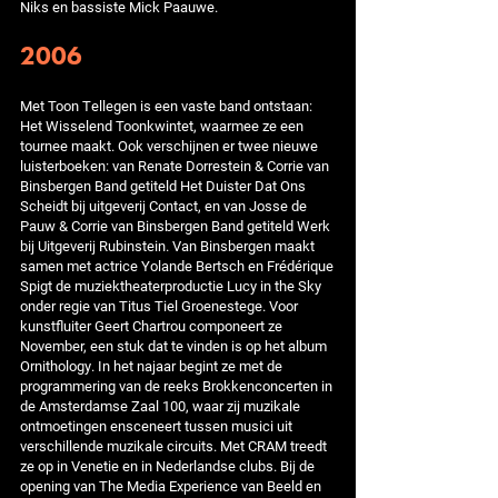
Niks en bassiste Mick Paauwe.
2006
Met Toon Tellegen is een vaste band ontstaan:
Het Wisselend Toonkwintet, waarmee ze een
tournee maakt. Ook verschijnen er twee nieuwe
luisterboeken: van Renate Dorrestein & Corrie van
Binsbergen Band getiteld Het Duister Dat Ons
Scheidt bij uitgeverij Contact, en van Josse de
Pauw & Corrie van Binsbergen Band getiteld Werk
bij Uitgeverij Rubinstein. Van Binsbergen maakt
samen met actrice Yolande Bertsch en Frédérique
Spigt de muziektheaterproductie Lucy in the Sky
onder regie van Titus Tiel Groenestege. Voor
kunstfluiter Geert Chartrou componeert ze
November, een stuk dat te vinden is op het album
Ornithology. In het najaar begint ze met de
programmering van de reeks Brokkenconcerten in
de Amsterdamse Zaal 100, waar zij muzikale
ontmoetingen ensceneert tussen musici uit
verschillende muzikale circuits. Met CRAM treedt
ze op in Venetie en in Nederlandse clubs. Bij de
opening van The Media Experience van Beeld en