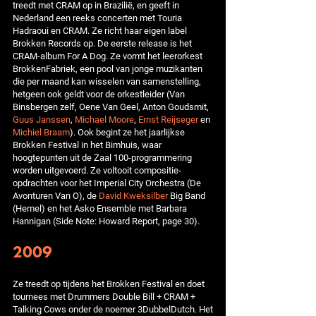
treedt met CRAM op in Brazilië, en geeft in
Nederland een reeks concerten met Touria
Hadraoui en CRAM. Ze richt haar eigen label
Brokken Records op. De eerste release is het
CRAM-album For A Dog. Ze vormt het leerorkest
BrokkenFabriek, een pool van jonge muzikanten
die per maand kan wisselen van samenstelling,
hetgeen ook geldt voor de orkestleider (Van
Binsbergen zelf, Oene Van Geel, Anton Goudsmit,
Guus Janssen
,
Michael Moore
,
Ernst Reijseger
en
Michiel Braam
). Ook begint ze het jaarlijkse
Brokken Festival in het Bimhuis, waar
hoogtepunten uit de Zaal 100-programmering
worden uitgevoerd. Ze voltooit compositie-
opdrachten voor het Imperial City Orchestra (De
Avonturen Van O), de
David Kweksilber
Big Band
(Hemel) en het Asko Ensemble met Barbara
Hannigan (Side Note: Howard Report, page 30).
2009
Ze treedt op tijdens het Brokken Festival en doet
tournees met Drummers Double Bill + CRAM +
Talking Cows onder de noemer 3DubbelDutch. Het