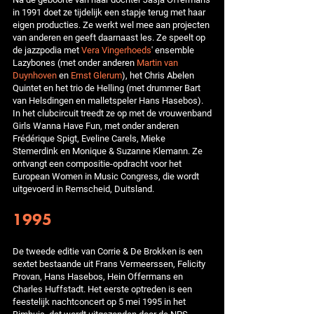
in 1991 doet ze tijdelijk een stapje terug met haar
eigen producties. Ze werkt wel mee aan projecten
van anderen en geeft daarnaast les. Ze speelt op
de jazzpodia met
Vera Vingerhoeds
' ensemble
Lazybones (met onder anderen
Martin van
Duynhoven
en
Ernst Glerum
), het Chris Abelen
Quintet en het trio de Helling (met drummer Bart
van Helsdingen en malletspeler Hans Hasebos).
In het clubcircuit treedt ze op met de vrouwenband
Girls Wanna Have Fun, met onder anderen
Frédérique Spigt, Eveline Carels, Mieke
Stemerdink en Monique & Suzanne Klemann. Ze
ontvangt een compositie-opdracht voor het
European Women in Music Congress, die wordt
uitgevoerd in Remscheid, Duitsland.
1995
De tweede editie van Corrie & De Brokken is een
sextet bestaande uit Frans Vermeerssen, Felicity
Provan, Hans Hasebos, Hein Offermans en
Charles Huffstadt. Het eerste optreden is een
feestelijk nachtconcert op 5 mei 1995 in het