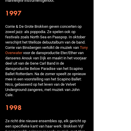
mannelijke instrumentgenoot.'
1997
Corrie & De Grote Brokken geven concerten op
zowel jazz- als poppodia. Ze spelen ook op
festivals zoals North Sea en Paaspop. In oktober
verschijnt het titelloze debuutalbum van de band.
Corrie van Binsbergen vertolkt de muziek van
Tony
Overwater
voor de dansproductie Eter/Ether van
danseres Anouk van Dijk en maakt in het voorjaar
deel uit van de Gene Carl Band in de
dansproductie Below Paradise van het Scapino
Ballet Rotterdam. Na de zomer speelt ze opnieuw
mee in een voorstelling van het Scapino Ballet:
Nico, gebaseerd op het leven van de Velvet
Underground-zangeres, met muziek van John
Cale.
1998
Ze richt drie nieuwe ensembles op, elk gericht op
een specifieke kant van haar werk: Brokken Vijf