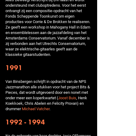
ondersteund met cluboptredens. Voor het eerst
ontvangt zij een compositie-opdracht van het
Fonds Scheppende Toonkunst om eigen
producties voor Corrie & De Brokken te realiseren.
Ze geeft een workshop in Mahogany Hall in Edam
en ensemblelessen aan de jazzafdeling van het
Amsterdams Conservatorium. Vanaf december is
zij verbonden aan het Utrechts Conservatorium,
waar ze elektrische-gitaarles geeft aan de
klassieke gitaarstudenten.
1991
Van Binsbergen schrijft in opdracht van de NPS
Jazzmarathon alle stukken voor het project Bits &
Pieces, dat wordt uitgevoerd door een nonet met
onder meer een koperkwartet (
Joost Buis
, Henk
Koekkoek, Chris Abelen en Felicity Provan) en
drummer
Michael Vatcher
.
1992 - 1994
Na de geboorte van haar dochter Jasja Offermans