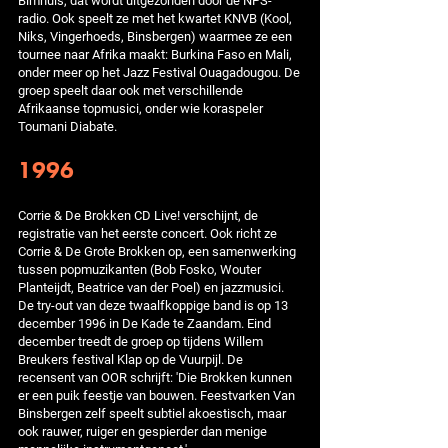
Bimhuis, dat wordt uitgezonden door de NPS-
radio. Ook speelt ze met het kwartet KNVB (Kool,
Niks, Vingerhoeds, Binsbergen) waarmee ze een
tournee naar Afrika maakt: Burkina Faso en Mali,
onder meer op het Jazz Festival Ouagadougou. De
groep speelt daar ook met verschillende
Afrikaanse topmusici, onder wie koraspeler
Toumani Diabate.
1996
Corrie & De Brokken CD Live! verschijnt, de
registratie van het eerste concert. Ook richt ze
Corrie & De Grote Brokken op, een samenwerking
tussen popmuzikanten (Bob Fosko, Wouter
Planteijdt, Beatrice van der Poel) en jazzmusici.
De try-out van deze twaalfkoppige band is op 13
december 1996 in De Kade te Zaandam. Eind
december treedt de groep op tijdens Willem
Breukers festival Klap op de Vuurpijl. De
recensent van OOR schrijft: 'Die Brokken kunnen
er een puik feestje van bouwen. Feestvarken Van
Binsbergen zelf speelt subtiel akoestisch, maar
ook rauwer, ruiger en gespierder dan menige