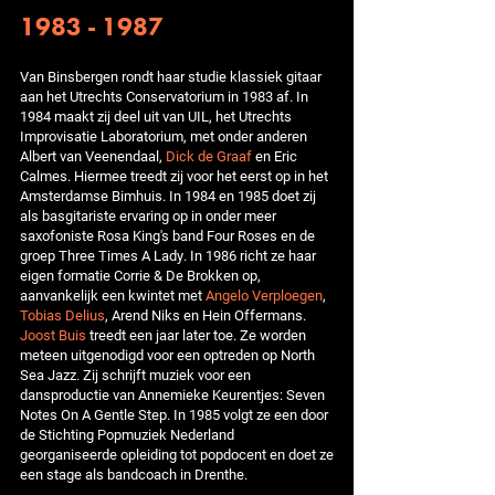
1983 - 1987
Van Binsbergen rondt haar studie klassiek gitaar
aan het Utrechts Conservatorium in 1983 af. In
1984 maakt zij deel uit van UIL, het Utrechts
Improvisatie Laboratorium, met onder anderen
Albert van Veenendaal,
Dick de Graaf
en Eric
Calmes. Hiermee treedt zij voor het eerst op in het
Amsterdamse Bimhuis. In 1984 en 1985 doet zij
als basgitariste ervaring op in onder meer
saxofoniste Rosa King's band Four Roses en de
groep Three Times A Lady. In 1986 richt ze haar
eigen formatie Corrie & De Brokken op,
aanvankelijk een kwintet met
Angelo Verploegen
,
Tobias Delius
, Arend Niks en Hein Offermans.
Joost Buis
treedt een jaar later toe. Ze worden
meteen uitgenodigd voor een optreden op North
Sea Jazz. Zij schrijft muziek voor een
dansproductie van Annemieke Keurentjes: Seven
Notes On A Gentle Step. In 1985 volgt ze een door
de Stichting Popmuziek Nederland
georganiseerde opleiding tot popdocent en doet ze
een stage als bandcoach in Drenthe.