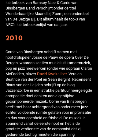
luisterboek van Ramsey Nasr & Corrie van
Binsbergen Band verschijnt onder de titel
Wonderbaarlijke Maand bij Zoem, een onderdeel
van De Bezige Bij. Dit album haalt de top-3 van
NRC's luisterboekenlijst van dat jaar.
2010
Corrie van Binsbergen schrijft samen met
hoofdrolspeler Josse de Pauw de opera Over De
Bergen, waaraan zestien musici uit kamermuziek,
pop en jazz meewerken (onder wie sopraan Claron
McFadden, blazer
David Kweksilber
, Vera en
Beatrice van der Poel en Sean Bergin). Recensent
Rinus van der Heijden schrijft op de blog
Jazzenzo: 'De in een strakke partituur neergelegde
compositie doet denken aan eigentijdse
gecomponeerde muziek. Corrie van Binsbergen
heeft met haar achtergrond van onder meer jazz
echter voldoende ruimte gelaten voor improvisatie
en dus voor openheid en frisheid. De muziek is
spannend vanaf de eerste noot en het is de
grootste verdienste van de componist dat zij
gedurende tachtig minuten die spanning