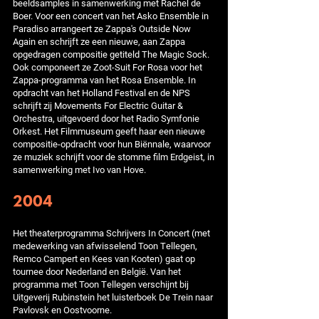
beeldsamples in samenwerking met Rachel de
Boer. Voor een concert van het Asko Ensemble in
Paradiso arrangeert ze Zappa's Outside Now
Again en schrijft ze een nieuwe, aan Zappa
opgedragen compositie getiteld The Magic Sock.
Ook componeert ze Zoot-Suit For Rosa voor het
Zappa-programma van het Rosa Ensemble. In
opdracht van het Holland Festival en de NPS
schrijft zij Movements For Electric Guitar &
Orchestra, uitgevoerd door het Radio Symfonie
Orkest. Het Filmmuseum geeft haar een nieuwe
compositie-opdracht voor hun Biënnale, waarvoor
ze muziek schrijft voor de stomme film Erdgeist, in
samenwerking met Ivo van Hove.
2004
Het theaterprogramma Schrijvers In Concert (met
medewerking van afwisselend Toon Tellegen,
Remco Campert en Kees van Kooten) gaat op
tournee door Nederland en België. Van het
programma met Toon Tellegen verschijnt bij
Uitgeverij Rubinstein het luisterboek De Trein naar
Pavlovsk en Oostvoorne.