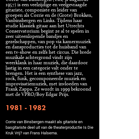
1957) is een veelzijdige en veelgevraagde
gitariste, componiste en leider van
groepen als Corrie en de (Grote) Brokken,
Vanbinsbergen en Links. Tijdens haar
studie klassiek gitaar aan het Utrechts
Conservatorium begint ze al te spelen in
zeer uiteenlopende bandjes en
gezelschappen, van pop via kamermuziek
en dansproducties tot de huisband van
een tv-show en zelfs het circus. Die brede
muzikale achtergrond vindt zijn
weerklank in haar muziek, die daardoor
lastig in een categorie valt onder te
brengen. Het is een synthese van jazz,
rock, funk, gecomponeerde muziek en
improvisatiemuziek, met invloeden van
Frank Zappa. Ze wordt in 1999 bekroond
met de VPRO/Boy Edgar Prijs.
1981 - 1982
Corrie van Binsbergen maakt als gitariste en
basgitariste deel uit van de theaterproductie Is Die
Kruk Vrij? van Frans Halsema.