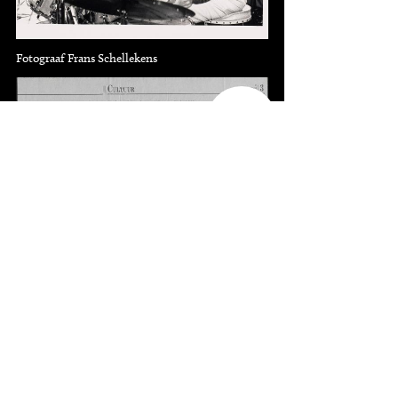
Fotograaf Frans Schellekens
11
knipsels
22-10-1993, Haagse Courant (Kunstredactie)
Bedankt
Deze pagina is mede mogelijk gemaakt met de
bijdragen van Dagblad van het Noorden, Frans
Schellekens, Gerrit Schilp, HP/De Tijd, Haagse