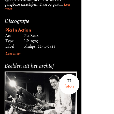
gangbare jazzstijlen. Daarbij gaat...
Lees
meer
Discografie
Pia In Action
Act
Pia Beck
Type
LP, 1979
Label
Philips, 22- 1-6423
Lees meer
Beelden uit het archief
11
foto's