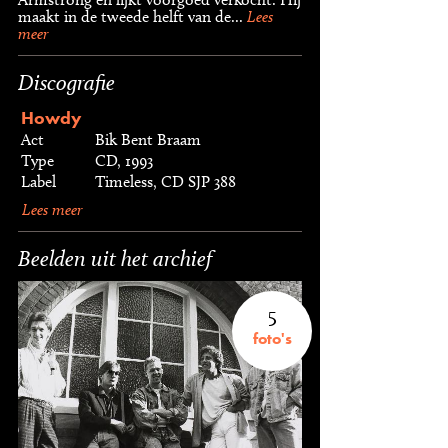
maakt in de tweede helft van de...
Lees
meer
Discografie
Howdy
Act
Bik Bent Braam
Type
CD, 1993
Label
Timeless, CD SJP 388
Lees meer
Beelden uit het archief
5
foto's