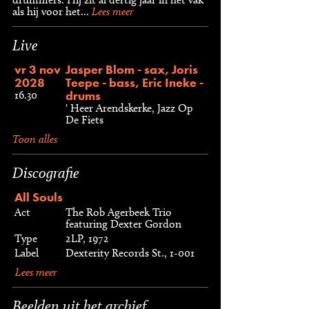
als hij voor het...
Lees meer
Live
vr 3 nov
Jasper Blom - sax, Joris
2028
Teepe - bass, Eric Ineke -
drums
16.30
' Heer Arendskerke, Jazz Op
De Fiets
Toon alles
Discografie
All Souls
Act
The Rob Agerbeek Trio
featuring Dexter Gordon
Type
2LP, 1972
Label
Dexterity Records St., 1-001
Lees meer
Beelden uit het archief