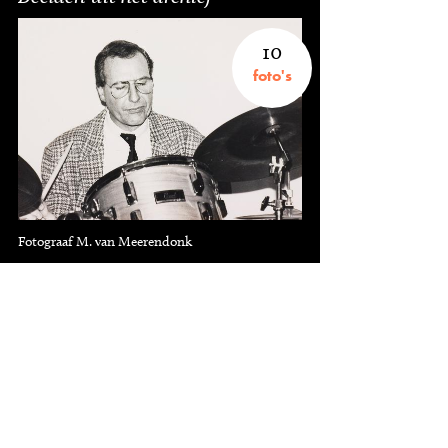
10
foto's
Fotograaf M. van Meerendonk
8
knipsels