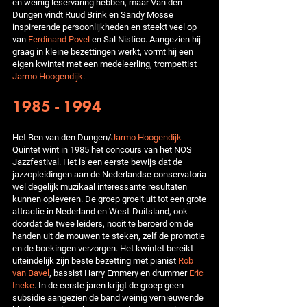
en weinig leservaring hebben, maar Van den
Dungen vindt Ruud Brink en Sandy Mosse
inspirerende persoonlijkheden en steekt veel op
van
Ferdinand Povel
en Sal Nistico. Aangezien hij
graag in kleine bezettingen werkt, vormt hij een
eigen kwintet met een medeleerling, trompettist
Jarmo Hoogendijk
.
1985 - 1994
Het Ben van den Dungen/
Jarmo Hoogendijk
Quintet wint in 1985 het concours van het NOS
Jazzfestival. Het is een eerste bewijs dat de
jazzopleidingen aan de Nederlandse conservatoria
wel degelijk muzikaal interessante resultaten
kunnen opleveren. De groep groeit uit tot een grote
attractie in Nederland en West-Duitsland, ook
doordat de twee leiders, nooit te beroerd om de
handen uit de mouwen te steken, zelf de promotie
en de boekingen verzorgen. Het kwintet bereikt
uiteindelijk zijn beste bezetting met pianist
Rob
van Bavel
, bassist Harry Emmery en drummer
Eric
Ineke
. In de eerste jaren krijgt de groep geen
subsidie aangezien de band weinig vernieuwende