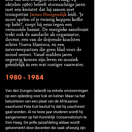
oktober 1960) beleeft stormachtige jaren
met een kwintet dat hij samen met
trompettist
Jarmo Hoogendijk
leidt. 'Je
moet spelen of je twintig koppen koffie
op hebt!', roept hij eens tegen een
vermoeide bassist. De energieke saxofonist
trekt ook de aandacht als organisator,
docent, een van de drijvende krachten
achter Nueva Manteca, en een
interviewpartner die geen blad voor de
mond neemt. Vanaf midden jaren
negentig komen zijn leven en muziek
geleidelijk in een wat rustiger vaarwater.
1980 - 1984
Van den Dungen belandt na enkele omzwervingen
op een opleiding voor kok en kelner. Maar na het
beluisteren van een plaat van de Afrikaanse
saxofonist Fela Kuti besluit hij dat hij saxofonist
gaat worden. Al na twee jaar studeren wordt hij
aangenomen op het Koninklijk Conservatorium te
Den Haag. De prille jazzafdeling aldaar wordt
gekenmerkt door docenten die vaak afwezig zijn