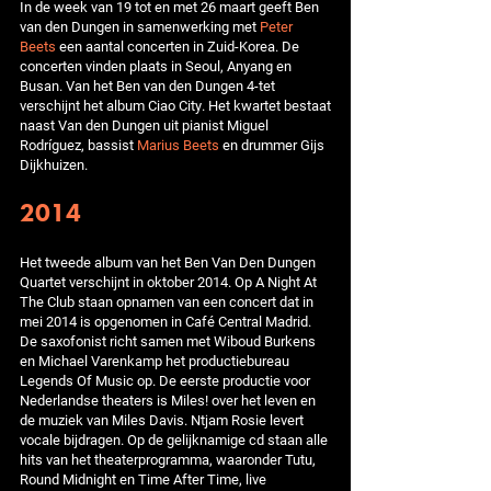
In de week van 19 tot en met 26 maart geeft Ben
van den Dungen in samenwerking met
Peter
Beets
een aantal concerten in Zuid-Korea. De
concerten vinden plaats in Seoul, Anyang en
Busan. Van het Ben van den Dungen 4-tet
verschijnt het album Ciao City. Het kwartet bestaat
naast Van den Dungen uit pianist Miguel
Rodríguez, bassist
Marius Beets
en drummer Gijs
Dijkhuizen.
2014
Het tweede album van het Ben Van Den Dungen
Quartet verschijnt in oktober 2014. Op A Night At
The Club staan opnamen van een concert dat in
mei 2014 is opgenomen in Café Central Madrid.
De saxofonist richt samen met Wiboud Burkens
en Michael Varenkamp het productiebureau
Legends Of Music op. De eerste productie voor
Nederlandse theaters is Miles! over het leven en
de muziek van Miles Davis. Ntjam Rosie levert
vocale bijdragen. Op de gelijknamige cd staan alle
hits van het theaterprogramma, waaronder Tutu,
Round Midnight en Time After Time, live