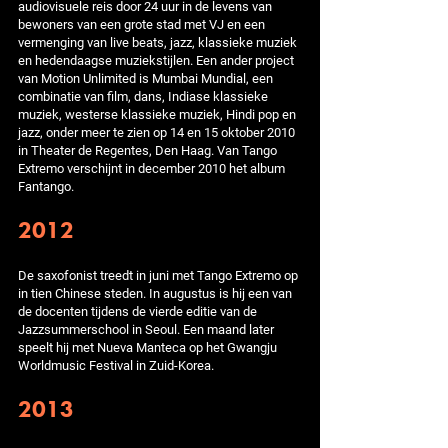
audiovisuele reis door 24 uur in de levens van
bewoners van een grote stad met VJ en een
vermenging van live beats, jazz, klassieke muziek
en hedendaagse muziekstijlen. Een ander project
van Motion Unlimited is Mumbai Mundial, een
combinatie van film, dans, Indiase klassieke
muziek, westerse klassieke muziek, Hindi pop en
jazz, onder meer te zien op 14 en 15 oktober 2010
in Theater de Regentes, Den Haag. Van Tango
Extremo verschijnt in december 2010 het album
Fantango.
2012
De saxofonist treedt in juni met Tango Extremo op
in tien Chinese steden. In augustus is hij een van
de docenten tijdens de vierde editie van de
Jazzsummerschool in Seoul. Een maand later
speelt hij met Nueva Manteca op het Gwangju
Worldmusic Festival in Zuid-Korea.
2013