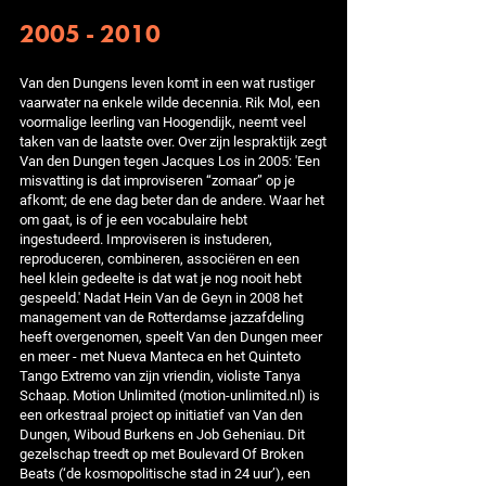
2005 - 2010
Van den Dungens leven komt in een wat rustiger
vaarwater na enkele wilde decennia. Rik Mol, een
voormalige leerling van Hoogendijk, neemt veel
taken van de laatste over. Over zijn lespraktijk zegt
Van den Dungen tegen Jacques Los in 2005: 'Een
misvatting is dat improviseren “zomaar” op je
afkomt; de ene dag beter dan de andere. Waar het
om gaat, is of je een vocabulaire hebt
ingestudeerd. Improviseren is instuderen,
reproduceren, combineren, associëren en een
heel klein gedeelte is dat wat je nog nooit hebt
gespeeld.' Nadat Hein Van de Geyn in 2008 het
management van de Rotterdamse jazzafdeling
heeft overgenomen, speelt Van den Dungen meer
en meer - met Nueva Manteca en het Quinteto
Tango Extremo van zijn vriendin, violiste Tanya
Schaap. Motion Unlimited (motion-unlimited.nl) is
een orkestraal project op initiatief van Van den
Dungen, Wiboud Burkens en Job Geheniau. Dit
gezelschap treedt op met Boulevard Of Broken
Beats (‘de kosmopolitische stad in 24 uur’), een