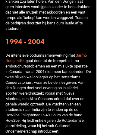
klanken zou laten horen. Van den Dungen laat
geen interview voorbijgaan zonder te benadrukken
dat niet alle muziek met akkoorden en een vast
tempo als 'bebop' kan worden weggezet. Tussen
de bedrijven door ziet hij kans cum laude af te
studeren.
1994 - 2004
De intensieve podiumsamenwerking met
Jarmo
Hoogendijk
gaat door tot de trompettist - na
embouchureproblemen en een mislukte operatie
in Canada - vanaf 2004 niet meer kan optreden. De
twee blijven wel collega's op het Rotterdams
Conservatorium, waar ze beiden lesgeven. Van
den Dungen doet veel ervaring op in allerlei
soorten wereldmuziek; vooral met Nueva
Manteca, een Afro-Cubaans orkest dat over de
gehele wereld optreedt. De vruchten van een
studiereis naar India zijn te vinden op de cd
How2be Enlightened In 48 Hours van de band
How2be. Hij leidt enkele jaren de Rotterdamse
jazzafdeling, waar hij het vak Cultureel
Ondernemerschap introduceert.