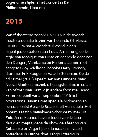
opgenomen tijdens het concert in De
Philharmonie, Haarlem.
2015
Vanaf theaterseizoen 2015-2016 is de tweede
theaterproductie te zien van Legends Of Music.
LOUIS! – What A Wonderful World is een
eigentijds eerbetoon aan Louis Armstrong, onder
regie van Monique van Hinte en gespeeld door Van
den Dungen, Varekamp en Burkens samen met
zangeres Joy Wielkens, bassist Harry Emmery,
drummer Erik Kooger en VJ Job Geheniau. Op de
cd Crime! (2015) speelt Ben van Dungens band
Nueva Manteca muziek uit gangsterfilms in de stijl
van Afro-Cuban Jazz. Zijn andere formatie Tango
Extremo speelt vanaf september 2015 het
programma Havana met speciale bijdragen van
percussionist Gerardo Rosales uit Venezuela. Het
orkest laat zich beïnvloeden door de muziek uit
Zuid-Amerikaanse havensteden van de jaren
dertig en roept tijdens de show de sfeer op van
Cubaanse en Argentijnse danssalons. Naast
optredens in Europa doet Tango Extremo in