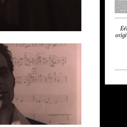
Eé
orig