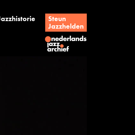
Jazzhistorie
Steun
Jazzhelden