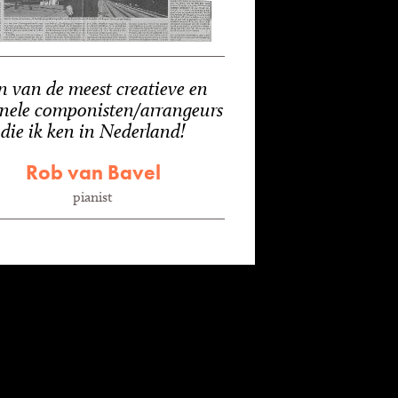
n van de meest creatieve en
inele componisten/arrangeurs
die ik ken in Nederland!
Rob van Bavel
pianist