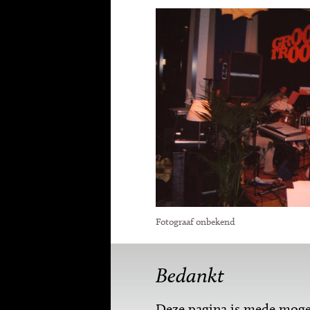
Fotograaf onbekend
Bedankt
Deze pagina is mede mogel