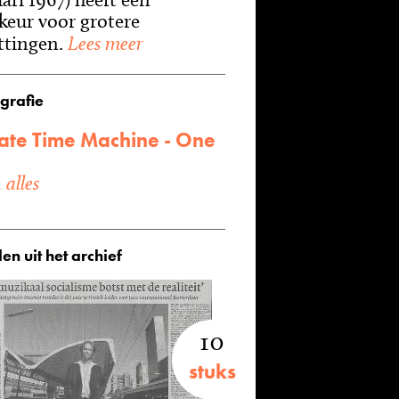
keur voor grotere
ttingen.
Lees meer
grafie
ate Time Machine - One
alles
en uit het archief
10
stuks