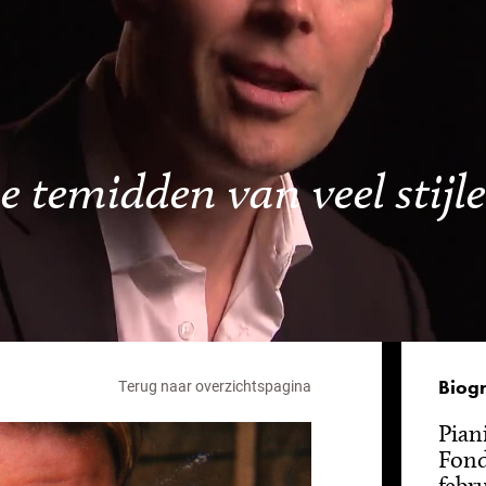
 temidden van veel stijle
Biogr
Terug naar overzichtspagina
Pian
Fond
febr