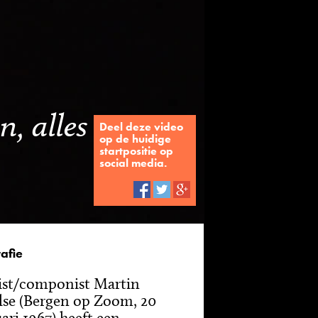
n, alles
Deel deze video
op de huidige
startpositie op
social media.
afie
ist/componist Martin
se (Bergen op Zoom, 20
uari 1967) heeft een