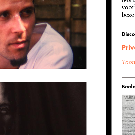
voor
beze
Disco
Priv
Toon 
Beeld