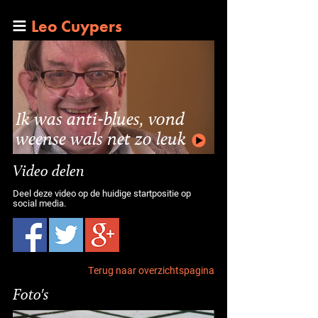
Leo Cuypers
Ik was anti-blues, vond
weense wals net zo leuk
Video delen
Deel deze video op de huidige startpositie op
social media.
Terug naar overzichtspagina
Foto's