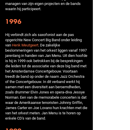
managen van zijn eigen projecten en de bands
waarin hij participeert.
1996
Hij verbindt zich als saxofonist aan de pas
opgerichte New Concert Big Band onder leiding
van
Henk Meutgeert
. De zakelijke
beslommeringen van het orkest liggen vanaf 1997
jarenlang in handen van Jan Menu. Uit dien hoofde
is hij in 1999 ook betrokken bij de besprekingen
die leiden tot de associatie van deze big band met
het Amsterdamse Concertgebouw. Voortaan
treedt de band op onder de naam Jazz Orchestra
of the Concertgebouw. In dit verband werkt hij
samen met een diversiteit aan beroemdheden,
zoals drummer Elvin Jones en opera-diva Jessye
Norman. Een van de memorabele concerten is dat
waar de Amerikaanse tenoristen Johnny Griffin,
James Carter en Joe Lovano hun krachten met die
van het orkest meten. Jan Menu is te horen op
enkele CD's van de band.