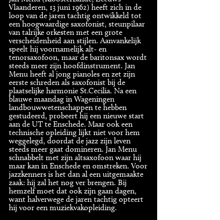
Vlaanderen, 13 juni 1962) heeft zich in de
loop van de jaren tachtig ontwikkeld tot
een hoogwaardige saxofonist, steunpilaar
van talrijke orkesten met een grote
verscheidenheid aan stijlen. Aanvankelijk
speelt hij voornamelijk alt- en
tenorsaxofoon, maar de baritonsax wordt
steeds meer zijn hoofdinstrument. Jan
Menu heeft al jong pianoles en zet zijn
eerste schreden als saxofonist bij de
plaatselijke harmonie St.Cecilia. Na een
blauwe maandag in Wageningen
landbouwwetenschappen te hebben
gestudeerd, probeert hij een nieuwe start
aan de UT te Enschede. Maar ook een
technische opleiding lijkt niet voor hem
weggelegd, doordat de jazz zijn leven
steeds meer gaat domineren. Jan Menu
schnabbelt met zijn altsaxofoon waar hij
maar kan in Enschede en omstreken. Voor
jazzkenners is het dan al een uitgemaakte
zaak: hij zal het nog ver brengen. Bij
hemzelf moet dat ook zijn gaan dagen,
want halverwege de jaren tachtig opteert
hij voor een muziekvakopleiding.