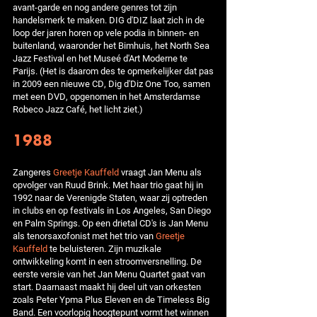
avant-garde en nog andere genres tot zijn
handelsmerk te maken. DIG d'DIZ laat zich in de
loop der jaren horen op vele podia in binnen- en
buitenland, waaronder het Bimhuis, het North Sea
Jazz Festival en het Museé d'Art Moderne te
Parijs. (Het is daarom des te opmerkelijker dat pas
in 2009 een nieuwe CD, Dig d'Diz One Too, samen
met een DVD, opgenomen in het Amsterdamse
Robeco Jazz Café, het licht ziet.)
1988
Zangeres
Greetje Kauffeld
vraagt Jan Menu als
opvolger van Ruud Brink. Met haar trio gaat hij in
1992 naar de Verenigde Staten, waar zij optreden
in clubs en op festivals in Los Angeles, San Diego
en Palm Springs. Op een drietal CD's is Jan Menu
als tenorsaxofonist met het trio van
Greetje
Kauffeld
te beluisteren. Zijn muzikale
ontwikkeling komt in een stroomversnelling. De
eerste versie van het Jan Menu Quartet gaat van
start. Daarnaast maakt hij deel uit van orkesten
zoals Peter Ypma Plus Eleven en de Timeless Big
Band. Een voorlopig hoogtepunt vormt het winnen