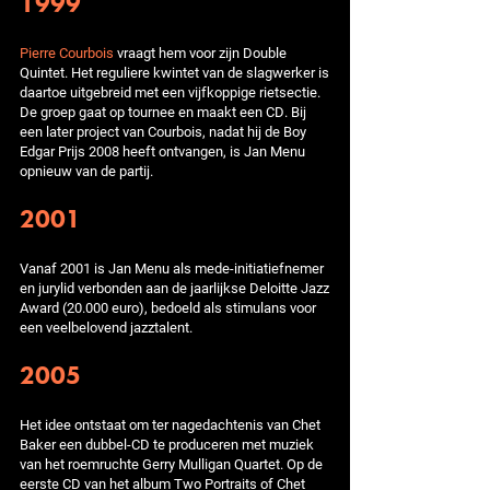
1999
Pierre Courbois
vraagt hem voor zijn Double
Quintet. Het reguliere kwintet van de slagwerker is
daartoe uitgebreid met een vijfkoppige rietsectie.
De groep gaat op tournee en maakt een CD. Bij
een later project van Courbois, nadat hij de Boy
Edgar Prijs 2008 heeft ontvangen, is Jan Menu
opnieuw van de partij.
2001
Vanaf 2001 is Jan Menu als mede-initiatiefnemer
en jurylid verbonden aan de jaarlijkse Deloitte Jazz
Award (20.000 euro), bedoeld als stimulans voor
een veelbelovend jazztalent.
2005
Het idee ontstaat om ter nagedachtenis van Chet
Baker een dubbel-CD te produceren met muziek
van het roemruchte Gerry Mulligan Quartet. Op de
eerste CD van het album Two Portraits of Chet