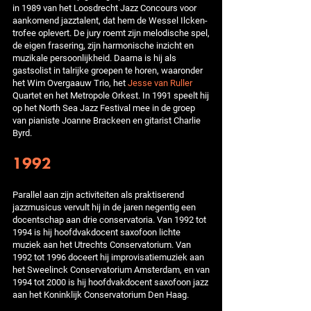
in 1989 van het Loosdrecht Jazz Concours voor
aankomend jazztalent, dat hem de Wessel Ilcken-
trofee oplevert. De jury roemt zijn melodische spel,
de eigen frasering, zijn harmonische inzicht en
muzikale persoonlijkheid. Daarna is hij als
gastsolist in talrijke groepen te horen, waaronder
het Wim Overgaauw Trio, het
Jesse van Ruller
Quartet en het Metropole Orkest. In 1991 speelt hij
op het North Sea Jazz Festival mee in de groep
van pianiste Joanne Brackeen en gitarist Charlie
Byrd.
1992
Parallel aan zijn activiteiten als praktiserend
jazzmusicus vervult hij in de jaren negentig een
docentschap aan drie conservatoria. Van 1992 tot
1994 is hij hoofdvakdocent saxofoon lichte
muziek aan het Utrechts Conservatorium. Van
1992 tot 1996 doceert hij improvisatiemuziek aan
het Sweelinck Conservatorium Amsterdam, en van
1994 tot 2000 is hij hoofdvakdocent saxofoon jazz
aan het Koninklijk Conservatorium Den Haag.