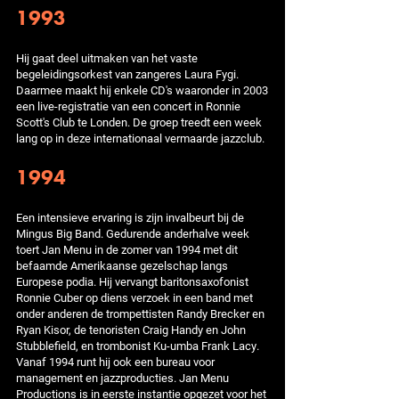
1993
Hij gaat deel uitmaken van het vaste
begeleidingsorkest van zangeres Laura Fygi.
Daarmee maakt hij enkele CD's waaronder in 2003
een live-registratie van een concert in Ronnie
Scott's Club te Londen. De groep treedt een week
lang op in deze internationaal vermaarde jazzclub.
1994
Een intensieve ervaring is zijn invalbeurt bij de
Mingus Big Band. Gedurende anderhalve week
toert Jan Menu in de zomer van 1994 met dit
befaamde Amerikaanse gezelschap langs
Europese podia. Hij vervangt baritonsaxofonist
Ronnie Cuber op diens verzoek in een band met
onder anderen de trompettisten Randy Brecker en
Ryan Kisor, de tenoristen Craig Handy en John
Stubblefield, en trombonist Ku-umba Frank Lacy.
Vanaf 1994 runt hij ook een bureau voor
management en jazzproducties. Jan Menu
Productions is in eerste instantie opgezet voor het