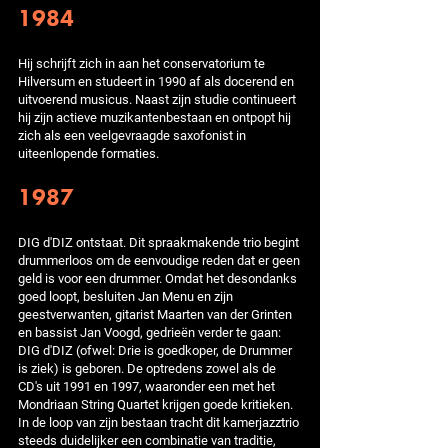
1984
Hij schrijft zich in aan het conservatorium te
Hilversum en studeert in 1990 af als docerend en
uitvoerend musicus. Naast zijn studie continueert
hij zijn actieve muzikantenbestaan en ontpopt hij
zich als een veelgevraagde saxofonist in
uiteenlopende formaties.
1987
DIG d'DIZ ontstaat. Dit spraakmakende trio begint
drummerloos om de eenvoudige reden dat er geen
geld is voor een drummer. Omdat het desondanks
goed loopt, besluiten Jan Menu en zijn
geestverwanten, gitarist Maarten van der Grinten
en bassist Jan Voogd, gedrieën verder te gaan:
DIG d'DIZ (ofwel: Drie is goedkoper, de Drummer
is ziek) is geboren. De optredens zowel als de
CD's uit 1991 en 1997, waaronder een met het
Mondriaan String Quartet krijgen goede kritieken.
In de loop van zijn bestaan tracht dit kamerjazztrio
steeds duidelijker een combinatie van traditie,