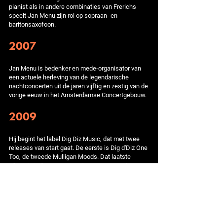
pianist als in andere combinaties van Frerichs
speelt Jan Menu zijn rol op sopraan- en
baritonsaxofoon.
2007
Jan Menu is bedenker en mede-organisator van
een actuele herleving van de legendarische
nachtconcerten uit de jaren vijftig en zestig van de
vorige eeuw in het Amsterdamse Concertgebouw.
2009
Hij begint het label Dig Diz Music, dat met twee
releases van start gaat. De eerste is Dig d'Diz One
Too, de tweede Mulligan Moods. Dat laatste
album is in feite Jan Menu's eerste CD onder
eigen naam, mede uitgebracht ter gelegenheid van
een korte tournee door Nederland en Japan. Op
deze hommage aan de baritonsaxofonist en vooral
componist Gerry Mulligan wordt Jan Menu
bijgestaan door gitarist
Jesse van Ruller
, bassist
Clemens van der Feen en drummer Joost van