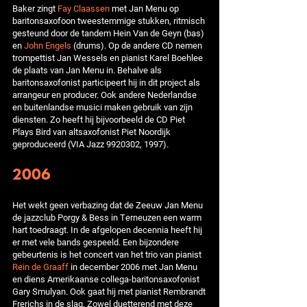
Baker zingt
Fay Claassen
met Jan Menu op
baritonsaxofoon tweestemmige stukken, ritmisch
gesteund door de tandem Hein Van de Geyn (bas)
en
John Engels
(drums). Op de andere CD nemen
trompettist Jan Wessels en pianist Karel Boehlee
de plaats van Jan Menu in. Behalve als
baritonsaxofonist participeert hij in dit project als
arrangeur en producer. Ook andere Nederlandse
en buitenlandse musici maken gebruik van zijn
diensten. Zo heeft hij bijvoorbeeld de CD Piet
Plays Bird van altsaxofonist Piet Noordijk
geproduceerd (VIA Jazz 9920302, 1997).
2006
Het wekt geen verbazing dat de Zeeuw Jan Menu
de jazzclub Porgy & Bess in Terneuzen een warm
hart toedraagt. In de afgelopen decennia heeft hij
er met vele bands gespeeld. Een bijzondere
gebeurtenis is het concert van het trio van pianist
Rein de Graaff
in december 2006 met Jan Menu
en diens Amerikaanse collega-baritonsaxofonist
Gary Smulyan. Ook gaat hij met pianist Rembrandt
Frerichs in de slag. Zowel duetterend met deze