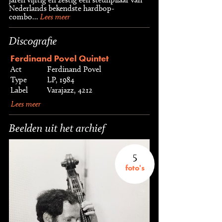
Nederlands bekendste hardbop-
combo...
Lees meer
Discografie
Ferdinand Povel Quintet
Act
Ferdinand Povel
Type
LP, 1984
Label
Varajazz, 4212
Lees meer
Beelden uit het archief
5
foto's