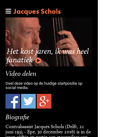
Jacques Schols
Het kost jaren, ik was heel
fanatiek
Video delen
Deel deze video op de huidige startpositie op
social media.
Biografie
Contrabassist Jacques Schols (Delft, 21
juni 1935 - Epe, 30 december 2016) is in de
jaren vijftig en zestig een steunpilaar van