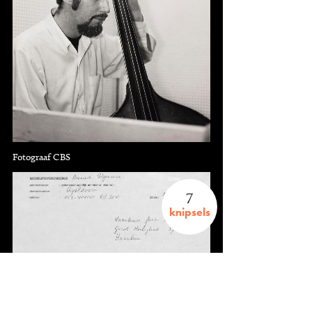
Fotograaf CBS
7
knipsels