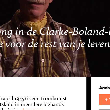
 jong in de Clarke-Boland
je voor de rest van je leve
Aanb
6 april 1945) is een trombonist
+
tsland in meerdere bigbands