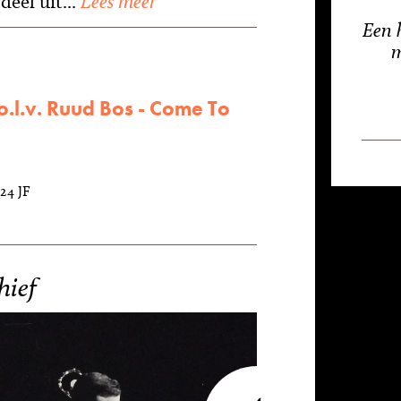
deel uit...
Lees meer
Een 
m
o.l.v. Ruud Bos - Come To
524 JF
hief