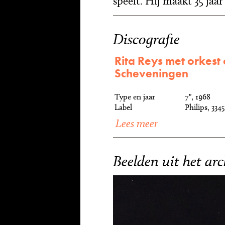
speelt. Hij maakt 35 jaar 
Discografie
Rita Reys met orkest 
Scheveningen
Type en jaar
7", 1968
Label
Philips, 334
Lees meer
Beelden uit het arc