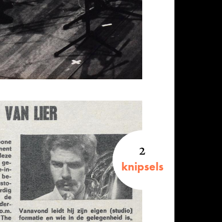
2
knipsels