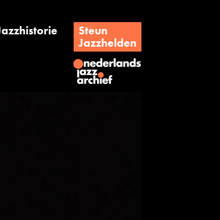
Jazzhistorie
Steun
Jazzhelden