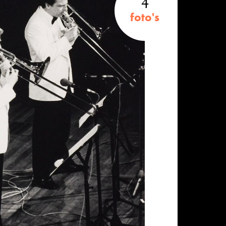
4
foto's