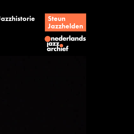
Jazzhistorie
Steun
Jazzhelden