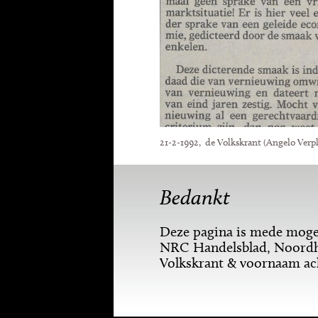
21-2-1992, de Volkskrant (Angelo Verp
Bedankt
Deze pagina is mede mogel
NRC Handelsblad, Noordho
Volkskrant & voornaam a