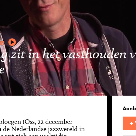
en
g zit in het vasthouden 
e
Aanb
ploegen (Oss, 22 december
+
in de Nederlandse jazzwereld in