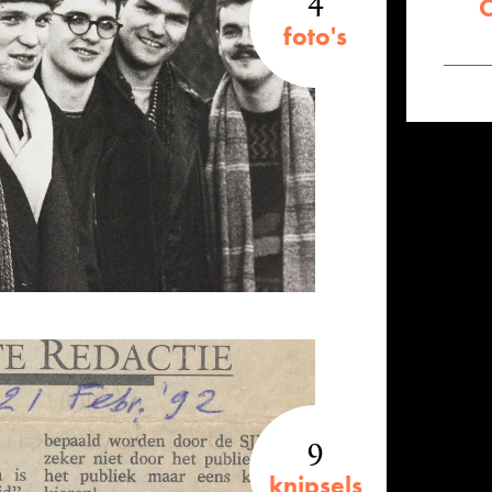
C
foto's
9
knipsels