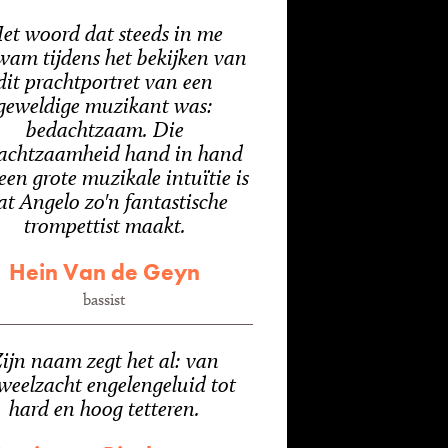
et woord dat steeds in me
am tijdens het bekijken van
dit prachtportret van een
geweldige muzikant was:
bedachtzaam. Die
achtzaamheid hand in hand
een grote muzikale intuïtie is
t Angelo zo'n fantastische
trompettist maakt.
Hein Van de Geyn
bassist
ijn naam zegt het al: van
weelzacht engelengeluid tot
hard en hoog tetteren.