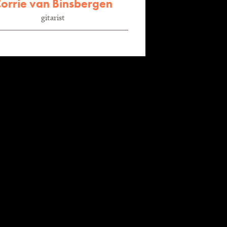
orrie van Binsbergen
gitarist