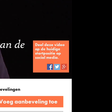
van de
Deel deze video
op de huidige
startpositie op
social media.
evelingen
 Voeg aanbeveling toe