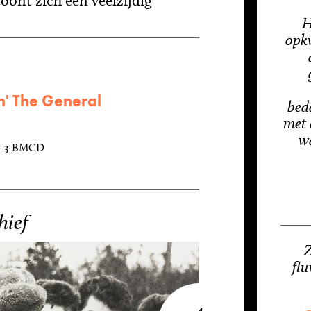
toont zich een veelzijdig
H
opkw
n' The General
bed
met 
wa
- 3-BMCD
hief
Z
flu
4