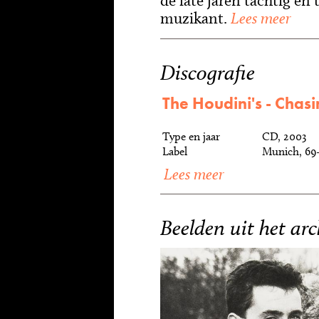
de late jaren tachtig en 
muzikant.
Lees meer
Discografie
The Houdini's - Chasi
Type en jaar
CD, 2003
Label
Munich, 69
Lees meer
Beelden uit het arc