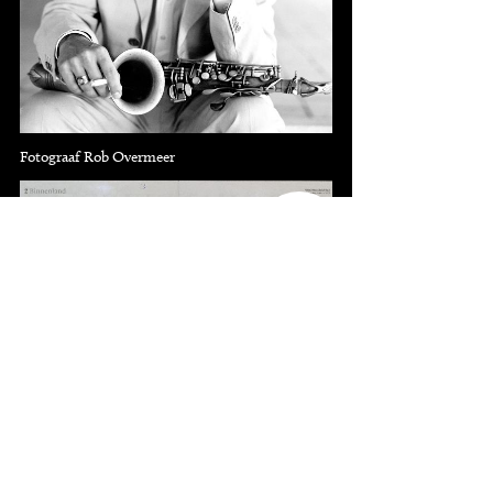
Fotograaf Rob Overmeer
11
knipsels
9-3-2009, NRC (Hester Carvalho)