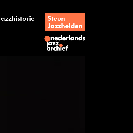
Jazzhistorie
Steun
Jazzhelden