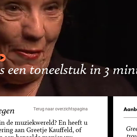
is een toneelstuk in 3 mi
egen
Aanb
Terug naar overzichtspagina
 in de muziekwereld? En heeft u
Gree
ring aan Greetje Kauffeld, of
tro