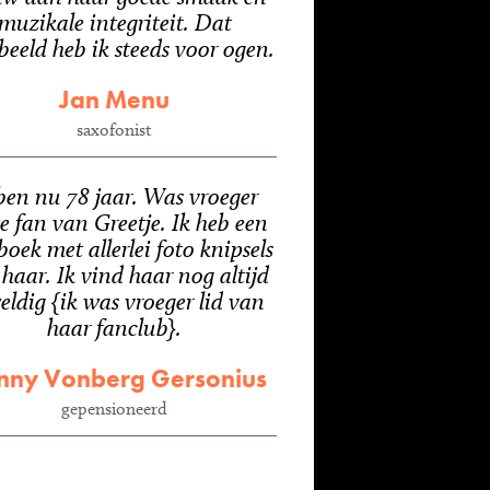
muzikale integriteit. Dat
beeld heb ik steeds voor ogen.
Jan Menu
saxofonist
ben nu 78 jaar. Was vroeger
e fan van Greetje. Ik heb een
boek met allerlei foto knipsels
haar. Ik vind haar nog altijd
eldig {ik was vroeger lid van
haar fanclub}.
nny Vonberg Gersonius
gepensioneerd