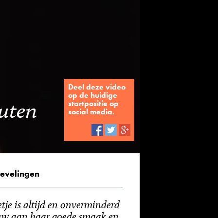
Deel deze video
op de huidige
nuten
startpositie op
social media.
evelingen
tje is altijd en onverminderd
uw aan haar goede smaak en