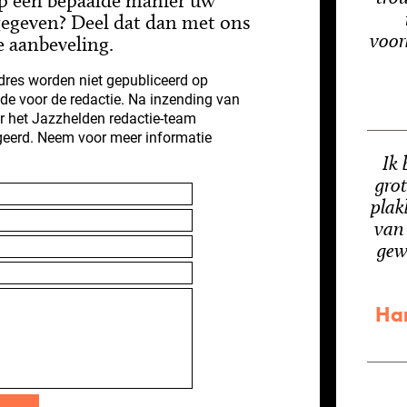
op een bepaalde manier uw
gegeven? Deel dat dan met ons
voor
e aanbeveling.
res worden niet gepubliceerd op
nde voor de redactie. Na inzending van
r het Jazzhelden redactie-team
geerd. Neem voor meer informatie
Ik 
grot
plak
van 
gew
Ha