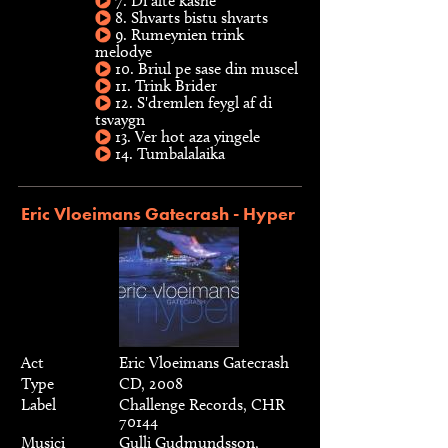
7. Di alte kashe
8. Shvarts bistu shvarts
9. Rumeynien trink
melodye
10. Briul pe sase din muscel
11. Trink Brider
12. S'dremlen feygl af di
tsvaygn
13. Ver hot aza yingele
14. Tumbalalaika
Eric Vloeimans Gatecrash - Hyper
Act
Eric Vloeimans Gatecrash
Type
CD, 2008
Label
Challenge Records, CHR
70144
Musici
Gulli Gudmundsson,