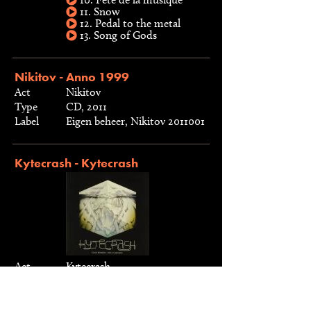
11. Snow
12. Pedal to the metal
13. Song of Gods
Nikitov - Anno 1999
Act
Nikitov
Type
CD, 2011
Label
Eigen beheer, Nikitov 2011001
Kytecrash - Kytecrash
Act
Kytecrash
Type
CD, 2011
Label
Kytopia, kyt201101
Tracks
1. Party animals