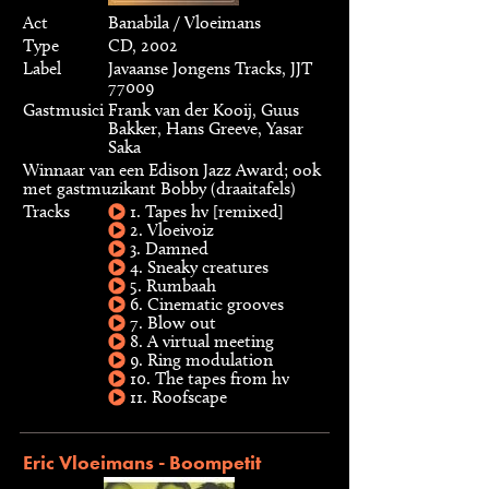
Act
Banabila / Vloeimans
Type
CD, 2002
Label
Javaanse Jongens Tracks, JJT
77009
Gastmusici
Frank van der Kooij, Guus
Bakker, Hans Greeve, Yasar
Saka
Winnaar van een Edison Jazz Award; ook
met gastmuzikant Bobby (draaitafels)
Tracks
1. Tapes hv [remixed]
2. Vloeivoiz
3. Damned
4. Sneaky creatures
5. Rumbaah
6. Cinematic grooves
7. Blow out
8. A virtual meeting
9. Ring modulation
10. The tapes from hv
11. Roofscape
Eric Vloeimans - Boompetit