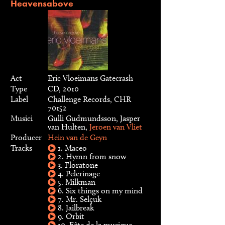
Heavensabove
Act
Eric Vloeimans Gatecrash
Type
CD, 2010
Label
Challenge Records, CHR
70152
Musici
Gulli Gudmundsson, Jasper
van Hulten,
Jeroen van Vliet
Producer
Hein van de Geyn
Tracks
1. Maceo
2. Hymn from snow
3. Floratone
4. Pelerinage
5. Milkman
6. Six things on my mind
7. Mr. Selçuk
8. Jailbreak
9. Orbit
10. Fête de la musique