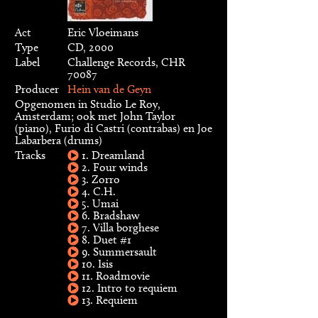
Act
Eric Vloeimans
Type
CD, 2000
Label
Challenge Records, CHR
70087
Producer
Hein van de Geyn
Opgenomen in Studio Le Roy,
Amsterdam; ook met John Taylor
(piano), Furio di Castri (contrabas) en Joe
Labarbera (drums)
Tracks
1. Dreamland
2. Four winds
3. Zorro
4. C.H.
5. Umai
6. Bradshaw
7. Villa borghese
8. Duet #1
9. Summersault
10. Isis
11. Roadmovie
12. Intro to requiem
13. Requiem