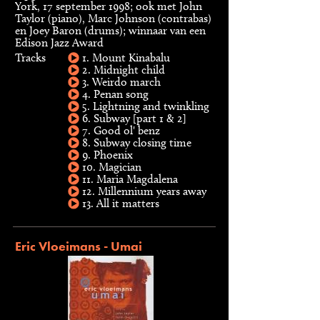
York, 17 september 1998; ook met John
Taylor (piano), Marc Johnson (contrabas)
en Joey Baron (drums); winnaar van een
Edison Jazz Award
Tracks
1. Mount Kinabalu
2. Midnight child
3. Weirdo march
4. Penan song
5. Lightning and twinkling
6. Subway [part 1 & 2]
7. Good ol' benz
8. Subway closing time
9. Phoenix
10. Magician
11. Maria Magdalena
12. Millennium years away
13. All it matters
Eric Vloeimans - Umai