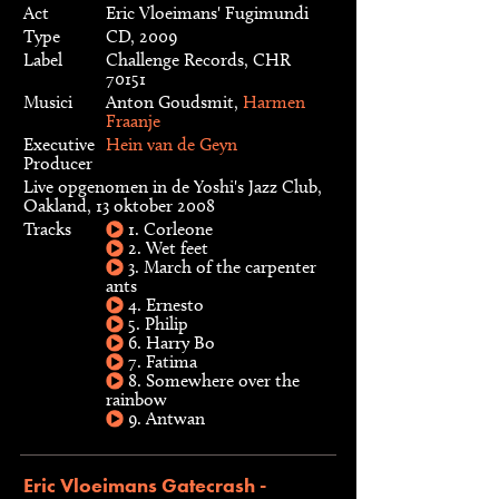
Act
Eric Vloeimans' Fugimundi
Type
CD, 2009
Label
Challenge Records, CHR
70151
Musici
Anton Goudsmit,
Harmen
Fraanje
Executive
Hein van de Geyn
Producer
Live opgenomen in de Yoshi's Jazz Club,
Oakland, 13 oktober 2008
Tracks
1. Corleone
2. Wet feet
3. March of the carpenter
ants
4. Ernesto
5. Philip
6. Harry Bo
7. Fatima
8. Somewhere over the
rainbow
9. Antwan
Eric Vloeimans Gatecrash -