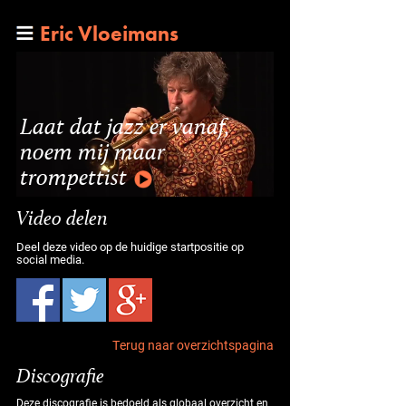
Eric Vloeimans
Laat dat jazz er vanaf,
noem mij maar
trompettist
Video delen
Deel deze video op de huidige startpositie op
social media.
Terug naar overzichtspagina
Discografie
Deze discografie is bedoeld als globaal overzicht en