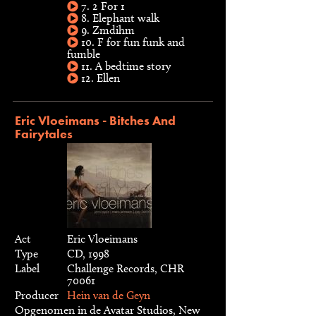
7. 2 For 1
8. Elephant walk
9. Zmdihm
10. F for fun funk and
fumble
11. A bedtime story
12. Ellen
Eric Vloeimans - Bitches And
Fairytales
Act
Eric Vloeimans
Type
CD, 1998
Label
Challenge Records, CHR
70061
Producer
Hein van de Geyn
Opgenomen in de Avatar Studios, New