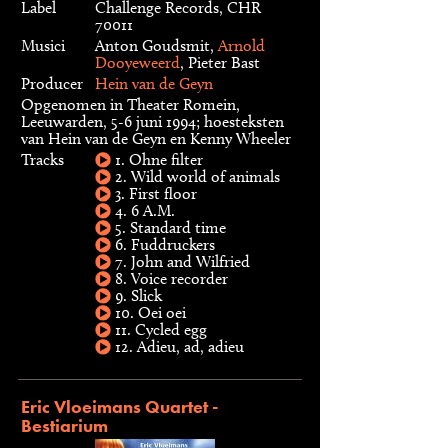
Label
Challenge Records, CHR
70011
Musici
Anton Goudsmit,
Arnold
Dooyeweerd
, Pieter Bast
Producer
Hein van de Geyn
Opgenomen in Theater Romein,
Leeuwarden, 5-6 juni 1994; hoesteksten
van Hein van de Geyn en Kenny Wheeler
Tracks
1. Ohne filter
2. Wild world of animals
3. First floor
4. 6 A.M.
5. Standard time
6. Fuddruckers
7. John and Wilfried
8. Voice recorder
9. Slick
10. Oei oei
11. Cycled egg
12. Adieu, ad, adieu
Eric Vloeimans Quartet -
Bestiarium