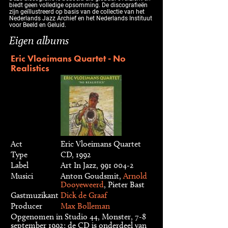
biedt geen volledige opsomming. De discografieën
zijn geïllustreerd op basis van de collectie van het
Nederlands Jazz Archief en het Nederlands Instituut
voor Beeld en Geluid.
Eigen albums
Eric Vloeimans Quartet - No
Realistics
Act
Eric Vloeimans Quartet
Type
CD, 1992
Label
Art In Jazz, 991 004-2
Musici
Anton Goudsmit,
Arnold
Dooyeweerd
, Pieter Bast
Gastmuzikant
Dick de Graaf
Producer
Max Bolleman
Opgenomen in Studio 44, Monster, 7-8
september 1992; de CD is onderdeel van