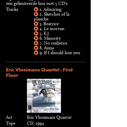
een gelimiteerde box met 5 CD's
Tracks
1. Admiring
2. Sketches of la
planche
3. Beatrice
4. Le morvan
5. E.J.
6. Minority
7. No realistics
8. Anna
9. If I should lose you
Eric Vloeimans Quartet - First
Floor
Act
Eric Vloeimans Quartet
Type
CD, 1994