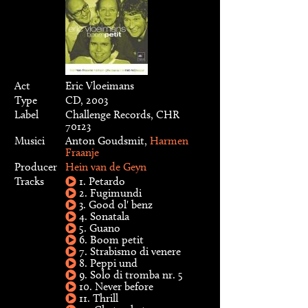
Act
Eric Vloeimans
Type
CD, 2003
Label
Challenge Records, CHR
70123
Musici
Anton Goudsmit,
Harmen
Fraanje
Producer
Hein van de Geyn
Tracks
1. Petardo
2. Fugimundi
3. Good ol' benz
4. Sonatala
5. Guano
6. Boom petit
7. Strabismo di venere
8. Peppi und
9. Solo di tromba nr. 5
10. Never before
11. Thrill