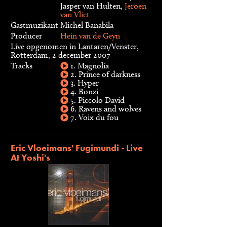
Jasper van Hulten,
Jeroen
van Vliet
Gastmuzikant
Michel Banabila
Producer
Hein van de Geyn
Live opgenomen in Lantaren/Venster,
Rotterdam, 2 december 2007
Tracks
1. Magnolia
2. Prince of darkness
3. Hyper
4. Bonzi
5. Piccolo David
6. Ravens and wolves
7. Voix du fou
Eric Vloeimans' Fugimundi - Live
At Yoshi's