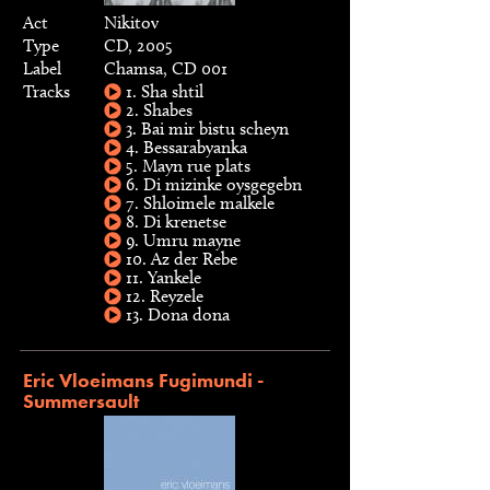
Act
Nikitov
Type
CD, 2005
Label
Chamsa, CD 001
Tracks
1. Sha shtil
2. Shabes
3. Bai mir bistu scheyn
4. Bessarabyanka
5. Mayn rue plats
6. Di mizinke oysgegebn
7. Shloimele malkele
8. Di krenetse
9. Umru mayne
10. Az der Rebe
11. Yankele
12. Reyzele
13. Dona dona
Eric Vloeimans Fugimundi -
Summersault