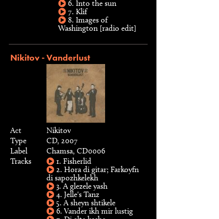
6. Into the sun
7. Klif
8. Images of
Washington [radio edit]
Nikitov - Vanderlust
Act
Nikitov
Type
CD, 2007
Label
Chamsa, CD0006
Tracks
1. Fisherlid
2. Hora di gitar; Farkoyfn
di sapozhkelekh
3. A glezele yash
4. Jelle's Tanz
5. A sheyn shtikele
6. Vander ikh mir lustig