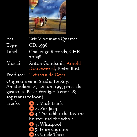
Act
Eric Vloeimans Quartet
Type
CD, 1996
Label
Challenge Records, CHR
70038
Musici
Anton Goudsmit,
Arnold
Dooyeweerd
, Pieter Bast
Producer
Hein van de Geyn
Opgenomen in Studio Le Roy,
Amsterdam, 25-26 juni 1995; met als
gastsolist Peter Weniger (tenor- &
sopraansaxofoon)
Tracks
1. Mack truck
2. For Jacq
3. The rabbit the fox the
hunter and the whole
4. Whirlpool
5. Je ne sais quoi
6. Uncle Theo