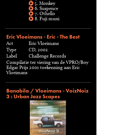
5. Monkey
6. Suspence
7. Othello
8. Fuji muni
Eric Vloeimans - Eric - The Best
Act
Eric Vloeimans
Type
CD, 2002
Label
Challenge Records
Compilatie ter viering van de VPRO/Boy
Edgar Prijs 2001 toekenning aan Eric
Vloeimans
Banabila / Vloeimans - VoizNoiz
3 : Urban Jazz Scapes