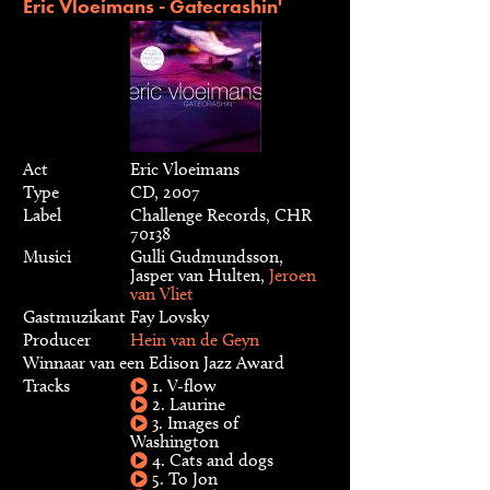
Eric Vloeimans - Gatecrashin'
Act
Eric Vloeimans
Type
CD, 2007
Label
Challenge Records, CHR
70138
Musici
Gulli Gudmundsson,
Jasper van Hulten,
Jeroen
van Vliet
Gastmuzikant
Fay Lovsky
Producer
Hein van de Geyn
Winnaar van een Edison Jazz Award
Tracks
1. V-flow
2. Laurine
3. Images of
Washington
4. Cats and dogs
5. To Jon