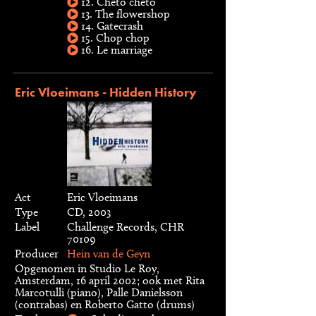
12. Cheto cheto
13. The flowershop
14. Gatecrash
15. Chop chop
16. Le marriage
Eric Vloeimans - Hidden History
Act
Eric Vloeimans
Type
CD, 2003
Label
Challenge Records, CHR
70109
Producer
Hein van de Geyn
Opgenomen in Studio Le Roy,
Amsterdam, 16 april 2002; ook met Rita
Marcotulli (piano), Palle Danielsson
(contrabas) en Roberto Gatto (drums)