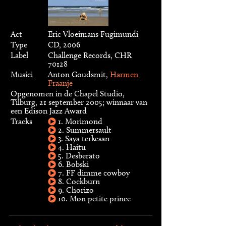
Act
Eric Vloeimans Fugimundi
Type
CD, 2006
Label
Challenge Records, CHR
70128
Musici
Anton Goudsmit,
Harmen
Fraanje
Opgenomen in de Chapel Studio,
Tilburg, 21 september 2005; winnaar van
een Edison Jazz Award
Tracks
1. Morimond
2. Summersault
3. Saya terkesan
4. Haitu
5. Desberato
6. Bobski
7. FF dimme cowboy
8. Cockburn
9. Chorizo
10. Mon petite prince