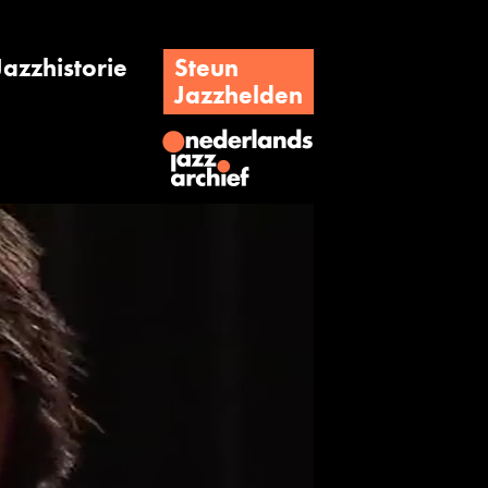
Jazzhistorie
Steun
Jazzhelden