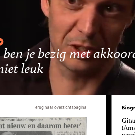
n ben je bezig met akkoor
niet leuk
Biogr
Terug naar overzichtspagina
Gitar
(Ams
word