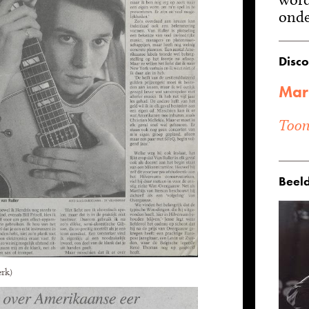
onde
Disco
Mark
Toon 
Beeld
erk)