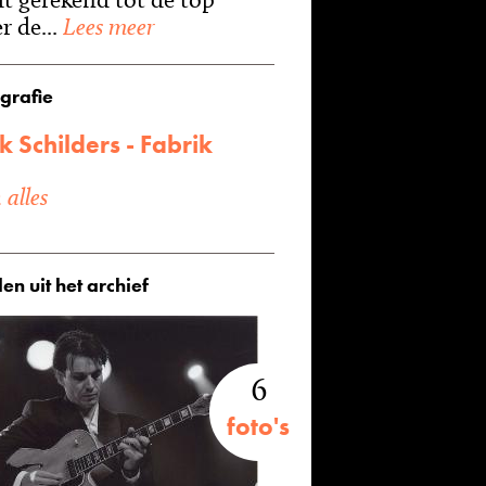
r de...
Lees meer
grafie
 Schilders - Fabrik
alles
en uit het archief
6
foto's