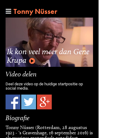
Tonny Nüsser
Ik kon veel meer dan Gene
Krupa
Video delen
Deel deze video op de huidige startpositie op
social media.
Biografie
Tonny Nüsser (Rotterdam, 28 augustus
1923 - 's Gravenhage, 16 september 2016) is
als musicus grotendeels autodidact.