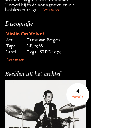
Hoewel hij in de oorlogsjaren enkele
basislessen krijgt,...
Lees meer
Discografie
Violin On Velvet
Act
Frans van Bergen
Type
LP, 1968
Label
Regal, SREG 2073
Lees meer
Beelden uit het archief
4
foto's