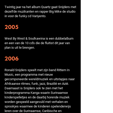
Twintig jaar na het album Quartz gaat Snijders met
dezelfde muzikanten en rapper Big Mike de studio
in voor de funky cd Variyento.
2005
West By West & Soulkawina is een dubbelalbum
en een van de 10 cd's die de fluitist dit jaar van
plan is uit te brengen.
2006
Ronald Snijders speelt met zijn band Rittem In
Music, een programma met nieuw
gecomponeerde wereldmuziek en uitstapjes naar
Afrikaanse ritmes, funk, jazz, Brazilië en Azië.
Daarnaast is Snijders ook te zien met het
kinderprogramma Kanga waarin Surinaamse
kinderspelletjes en de daarbij horende muziek
worden gespeeld aangevuld met verhalen en
sprookjes waarmee de kinderen spelenderwijs
leren over de Surinaamse, Caribische en