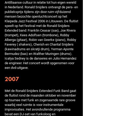
Antilliaanse cultuur in relatie tot hun eigen wereld
in Nederland. Ronald Snijders ontvangt de pers- en
publieksprijs tijdens zijn door ruim vijfduizend
mensen bezochte openluchtconcert op het
Klaipeda Jazz Festival 2006 in Litouwen. De fluitist
speelt op het festival met de Ronald Snijders
Extended band: Franklin Ceasar (sax), Joe Rivera
(trompet), Kees Adolfsen (trombone), Robby
Alberga (gitaar), Robin van Geerke (piano), Robby
Faverey ( shakers), Cherish en Chantal Snijders
(kawinadrums en skratji drum), Yerman Aponte
Bermudez (bas) en Walther Muringen (drums).
Icatya Sedney is de danseres en Julio Hernandez
de engineer. Het concert wordt opgenomen voor
een dvd-uitgave.
2007
Met de Ronald Snijders Extended Funk Band gaat
de fluitist rond de maanden oktober en november
op tournee met funk en zogenaamde rare groove
waarbij veel ruimte is voor instrumentale
improvisaties. Het avondvullende programma
bevat een DJ-set van funkoloog en