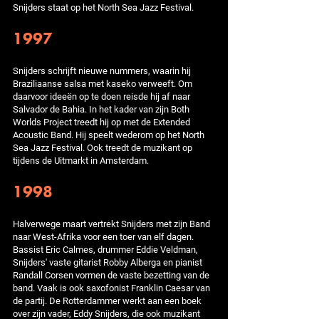
Snijders staat op het North Sea Jazz Festival.
1997
Snijders schrijft nieuwe nummers, waarin hij
Braziliaanse salsa met kaseko verweeft. Om
daarvoor ideeën op te doen reisde hij af naar
Salvador de Bahia. In het kader van zijn Both
Worlds Project treedt hij op met de Extended
Acoustic Band. Hij speelt wederom op het North
Sea Jazz Festival. Ook treedt de muzikant op
tijdens de Uitmarkt in Amsterdam.
1998
Halverwege maart vertrekt Snijders met zijn Band
naar West-Afrika voor een toer van elf dagen.
Bassist Eric Calmes, drummer Eddie Veldman,
Snijders' vaste gitarist Robby Alberga en pianist
Randall Corsen vormen de vaste bezetting van de
band. Vaak is ook saxofonist Franklin Caesar van
de partij. De Rotterdammer werkt aan een boek
over zijn vader, Eddy Snijders, die ook muzikant