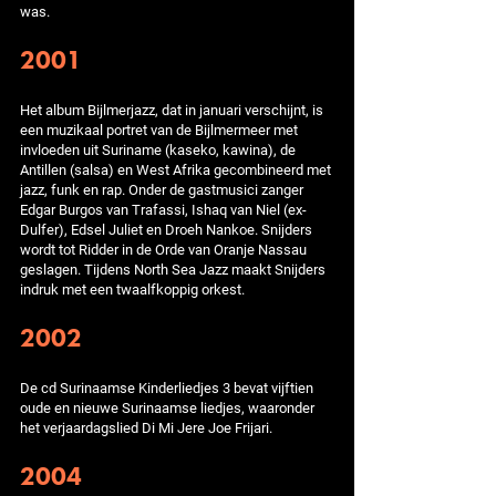
was.
2001
Het album Bijlmerjazz, dat in januari verschijnt, is
een muzikaal portret van de Bijlmermeer met
invloeden uit Suriname (kaseko, kawina), de
Antillen (salsa) en West Afrika gecombineerd met
jazz, funk en rap. Onder de gastmusici zanger
Edgar Burgos van Trafassi, Ishaq van Niel (ex-
Dulfer), Edsel Juliet en Droeh Nankoe. Snijders
wordt tot Ridder in de Orde van Oranje Nassau
geslagen. Tijdens North Sea Jazz maakt Snijders
indruk met een twaalfkoppig orkest.
2002
De cd Surinaamse Kinderliedjes 3 bevat vijftien
oude en nieuwe Surinaamse liedjes, waaronder
het verjaardagslied Di Mi Jere Joe Frijari.
2004