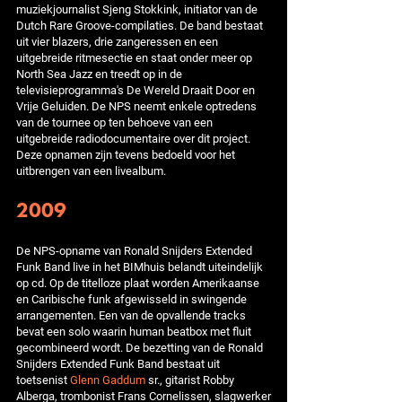
muziekjournalist Sjeng Stokkink, initiator van de
Dutch Rare Groove-compilaties. De band bestaat
uit vier blazers, drie zangeressen en een
uitgebreide ritmesectie en staat onder meer op
North Sea Jazz en treedt op in de
televisieprogramma's De Wereld Draait Door en
Vrije Geluiden. De NPS neemt enkele optredens
van de tournee op ten behoeve van een
uitgebreide radiodocumentaire over dit project.
Deze opnamen zijn tevens bedoeld voor het
uitbrengen van een livealbum.
2009
De NPS-opname van Ronald Snijders Extended
Funk Band live in het BIMhuis belandt uiteindelijk
op cd. Op de titelloze plaat worden Amerikaanse
en Caribische funk afgewisseld in swingende
arrangementen. Een van de opvallende tracks
bevat een solo waarin human beatbox met fluit
gecombineerd wordt. De bezetting van de Ronald
Snijders Extended Funk Band bestaat uit
toetsenist
Glenn Gaddum
sr., gitarist Robby
Alberga, trombonist Frans Cornelissen, slagwerker