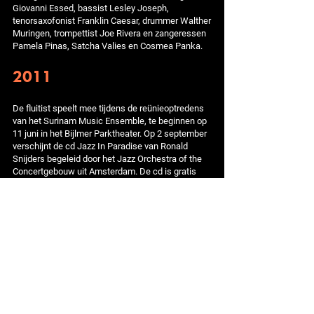
Giovanni Essed, bassist Lesley Joseph,
tenorsaxofonist Franklin Caesar, drummer Walther
Muringen, trompettist Joe Rivera en zangeressen
Pamela Pinas, Satcha Valies en Cosmea Panka.
2011
De fluitist speelt mee tijdens de reünieoptredens
van het Surinam Music Ensemble, te beginnen op
11 juni in het Bijlmer Parktheater. Op 2 september
verschijnt de cd Jazz In Paradise van Ronald
Snijders begeleid door het Jazz Orchestra of the
Concertgebouw uit Amsterdam. De cd is gratis
toegevoegd bij het septembernummer van het
Nederlandse jazztijdschrift Jazzism. De opnamen
zijn gemaakt op 29 mei door de NTR tijdens een
concert in Paradiso, Amsterdam. RTV West zendt
op 9 oktober onder de titel I Was Made For Music
een twintig minuten durende special uit over
Ronald Snijders.
2013