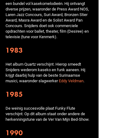
een bundel vol kasekomelodieën. Hij ontvangt
diverse prijzen, waaronder de Press Award NOS,
Laren Jazz Concours, Suri Award, Bronzen Stier
Award, Masra Award en de Solist Award Pan
Concours. Snijders doet ook commerciele
opdrachten voor ballet, theater, film (Desiree) en
televisie (tune voor Kenmerk).
1983
Het album Quartz verschijnt. Hierop smeedt
Snijders wederom kaseko en funk aaneen. Hij
krijgt daarbij hulp van de beste Surinaamse
musici, waaronder slagwerker
Eddy Veldman
.
1985
De weinig succesvolle plaat Funky Flute
verschijnt. Op dit album staat onder andere de
herkenningstune van de Ver Van Mijn Bed-Show.
1990