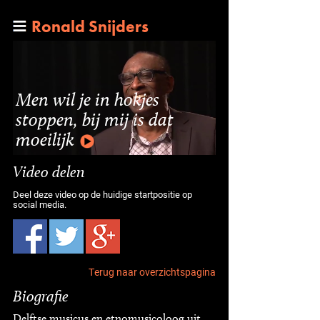
Ronald Snijders
Men wil je in hokjes
stoppen, bij mij is dat
moeilijk
Video delen
Deel deze video op de huidige startpositie op
social media.
Terug naar overzichtspagina
Biografie
Delftse musicus en etnomusicoloog uit