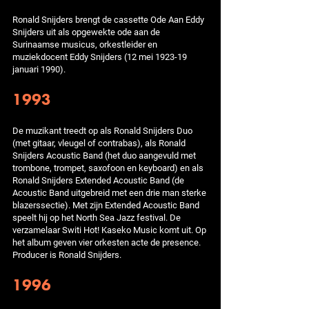
Ronald Snijders brengt de cassette Ode Aan Eddy
Snijders uit als opgewekte ode aan de
Surinaamse musicus, orkestleider en
muziekdocent Eddy Snijders (12 mei 1923-19
januari 1990).
1993
De muzikant treedt op als Ronald Snijders Duo
(met gitaar, vleugel of contrabas), als Ronald
Snijders Acoustic Band (het duo aangevuld met
trombone, trompet, saxofoon en keyboard) en als
Ronald Snijders Extended Acoustic Band (de
Acoustic Band uitgebreid met een drie man sterke
blazerssectie). Met zijn Extended Acoustic Band
speelt hij op het North Sea Jazz festival. De
verzamelaar Switi Hot! Kaseko Music komt uit. Op
het album geven vier orkesten acte de presence.
Producer is Ronald Snijders.
1996