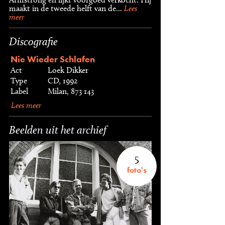
maakt in de tweede helft van de...
Lees
meer
Discografie
Nie Wieder Schlafen
Act
Loek Dikker
Type
CD, 1992
Label
Milan, 873 143
Lees meer
Beelden uit het archief
5
foto's