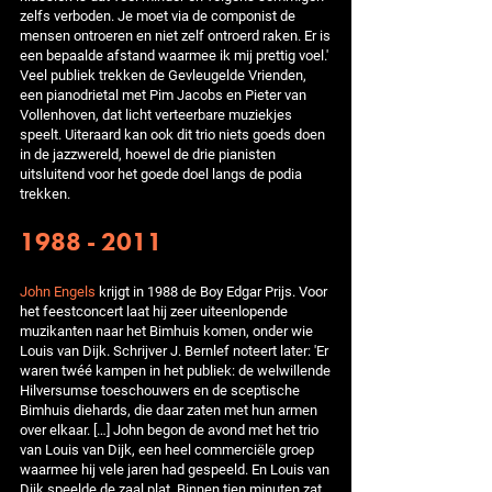
zelfs verboden. Je moet via de componist de
mensen ontroeren en niet zelf ontroerd raken. Er is
een bepaalde afstand waarmee ik mij prettig voel.'
Veel publiek trekken de Gevleugelde Vrienden,
een pianodrietal met Pim Jacobs en Pieter van
Vollenhoven, dat licht verteerbare muziekjes
speelt. Uiteraard kan ook dit trio niets goeds doen
in de jazzwereld, hoewel de drie pianisten
uitsluitend voor het goede doel langs de podia
trekken.
1988 - 2011
John Engels
krijgt in 1988 de Boy Edgar Prijs. Voor
het feestconcert laat hij zeer uiteenlopende
muzikanten naar het Bimhuis komen, onder wie
Louis van Dijk. Schrijver J. Bernlef noteert later: 'Er
waren twéé kampen in het publiek: de welwillende
Hilversumse toeschouwers en de sceptische
Bimhuis diehards, die daar zaten met hun armen
over elkaar. […] John begon de avond met het trio
van Louis van Dijk, een heel commerciële groep
waarmee hij vele jaren had gespeeld. En Louis van
Dijk speelde de zaal plat. Binnen tien minuten zat