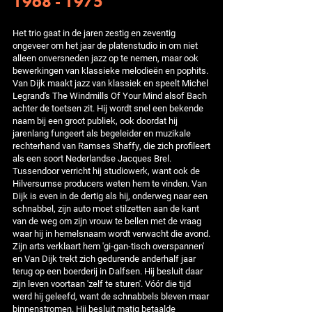
1968 - 1975
Het trio gaat in de jaren zestig en zeventig
ongeveer om het jaar de platenstudio in om niet
alleen onversneden jazz op te nemen, maar ook
bewerkingen van klassieke melodieën en pophits.
Van Dijk maakt jazz van klassiek en speelt Michel
Legrand's The Windmills Of Your Mind alsof Bach
achter de toetsen zit. Hij wordt snel een bekende
naam bij een groot publiek, ook doordat hij
jarenlang fungeert als begeleider en muzikale
rechterhand van Ramses Shaffy, die zich profileert
als een soort Nederlandse Jacques Brel.
Tussendoor verricht hij studiowerk, want ook de
Hilversumse producers weten hem te vinden. Van
Dijk is even in de dertig als hij, onderweg naar een
schnabbel, zijn auto moet stilzetten aan de kant
van de weg om zijn vrouw te bellen met de vraag
waar hij in hemelsnaam wordt verwacht die avond.
Zijn arts verklaart hem 'gi-gan-tisch overspannen'
en Van Dijk trekt zich gedurende anderhalf jaar
terug op een boerderij in Dalfsen. Hij besluit daar
zijn leven voortaan 'zelf te sturen'. Vóór die tijd
werd hij geleefd, want de schnabbels bleven maar
binnenstromen. Hij besluit matig betaalde