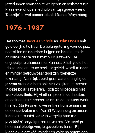
jazzklussen voortaan te weigeren en verbetert zijn
klassieke 'chops' met hulp van zijn goede vriend
'Daantje', ofwel concertpianist Daniël Wayenberg.
1976 - 1987
Het trio met
Jacques Schols
en
John Engels
valt
geleidelijk uit elkaar. De belangstelling voor de jazz
neemt toe en daardoor krijgen de bassist en de
drummer het te druk met puur jazzwerk. De
ongepolijste chansonnier Ramses Shaffy, die het
trio zo lang en trouw heeft begeleid, wordt minder
en minder betrouwbaar door zijn roekeloze
levensstijl. Van Dijk zoekt geen aansluiting bij de
jazzpuristen, die hem ook niet zo lijken te moeten
in deze polarisatiejaren. Toch zit hij bepaald niet
werkeloos thuis. Hij vindt emplooi in de theaters
en de klassieke concertzalen. In de theaters werkt
hij met Rita Reys en diverse kleinkunstenaars, in
de concertzalen met Daniël Wayenberg en andere
klassieke musici. 'Jazz is vergelijkbaar met
prostitutie', zegt hij in een interview. 'Je moet je
helemaal blootgeven, je gevoelens tonen. Bij
klassiek is dat véél minder en volgens sommigen