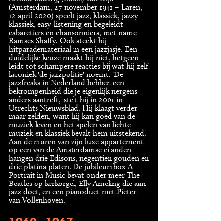
(Amsterdam, 27 november 1941 – Laren,
12 april 2020) speelt jazz, klassiek, jazzy
klassiek, easy-listening en begeleidt
cabaretiers en chansonniers, met name
Ramses Shaffy. Ook steekt hij
hitparademateriaal in een jazzjasje. Een
duidelijke keuze maakt hij niet, hetgeen
leidt tot schampere reacties bij wat hij zelf
laconiek 'de jazzpolitie' noemt. 'De
jazzfreaks in Nederland hebben een
bekrompenheid die je eigenlijk nergens
anders aantreft,' stelt hij in 2001 in
Utrechts Nieuwsblad. Hij klaagt verder
maar zelden, want hij kan goed van de
muziek leven en het spelen van lichte
muziek en klassiek bevalt hem uitstekend.
Aan de muren van zijn luxe appartement
op een van de Amsterdamse eilanden
hangen drie Edisons, negentien gouden en
drie platina platen. De jubileumbox A
Portrait in Music bevat onder meer The
Beatles op kerkorgel, Elly Ameling die aan
jazz doet, en een pianoduet met Pieter
van Vollenhoven.