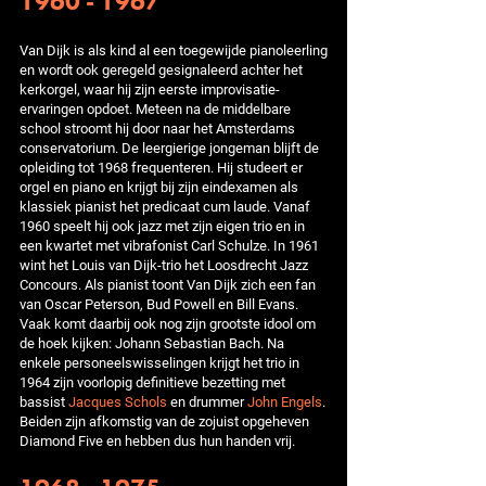
1960 - 1967
Van Dijk is als kind al een toegewijde pianoleerling
en wordt ook geregeld gesignaleerd achter het
kerkorgel, waar hij zijn eerste improvisatie-
ervaringen opdoet. Meteen na de middelbare
school stroomt hij door naar het Amsterdams
conservatorium. De leergierige jongeman blijft de
opleiding tot 1968 frequenteren. Hij studeert er
orgel en piano en krijgt bij zijn eindexamen als
klassiek pianist het predicaat cum laude. Vanaf
1960 speelt hij ook jazz met zijn eigen trio en in
een kwartet met vibrafonist Carl Schulze. In 1961
wint het Louis van Dijk-trio het Loosdrecht Jazz
Concours. Als pianist toont Van Dijk zich een fan
van Oscar Peterson, Bud Powell en Bill Evans.
Vaak komt daarbij ook nog zijn grootste idool om
de hoek kijken: Johann Sebastian Bach. Na
enkele personeelswisselingen krijgt het trio in
1964 zijn voorlopig definitieve bezetting met
bassist
Jacques Schols
en drummer
John Engels
.
Beiden zijn afkomstig van de zojuist opgeheven
Diamond Five en hebben dus hun handen vrij.