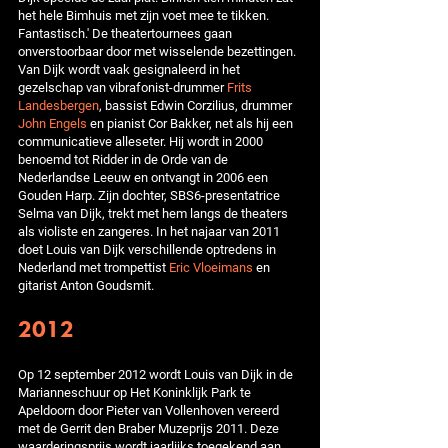
het hele Bimhuis met zijn voet mee te tikken.
Fantastisch.' De theatertournees gaan
onverstoorbaar door met wisselende bezettingen.
Van Dijk wordt vaak gesignaleerd in het
gezelschap van vibrafonist-drummer
Frits
Landesbergen
, bassist Edwin Corzilius, drummer
John Engels
en pianist Cor Bakker, net als hij een
communicatieve alleseter. Hij wordt in 2000
benoemd tot Ridder in de Orde van de
Nederlandse Leeuw en ontvangt in 2006 een
Gouden Harp. Zijn dochter, SBS6-presentatrice
Selma van Dijk, trekt met hem langs de theaters
als violiste en zangeres. In het najaar van 2011
doet Louis van Dijk verschillende optredens in
Nederland met trompettist
Eric Vloeimans
en
gitarist Anton Goudsmit.
2012
Op 12 september 2012 wordt Louis van Dijk in de
Marianneschuur op Het Koninklijk Park te
Apeldoorn door Pieter van Vollenhoven vereerd
met de Gerrit den Braber Muzeprijs 2011. Deze
waarderingsprijs wordt jaarlijks toegekend aan