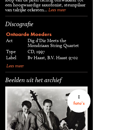
een hoogwaardige saxofonist, steunpilaar
van talrijke orkesten...
Lees meer
Discografie
Ontaarde Moeders
Act
Dig d'Diz Meets the
Mondriaan String Quartet
Type
CD, 1997
Label
Bv Haast, B.V. Haast 9702
Lees meer
Beelden uit het archief
1
foto's