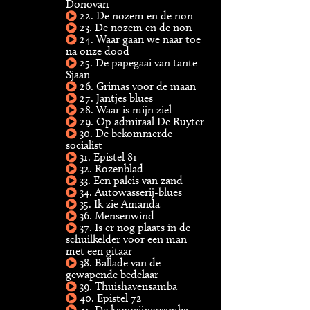
Donovan
22. De nozem en de non
23. De nozem en de non
24. Waar gaan we naar toe
na onze dood
25. De papegaai van tante
Sjaan
26. Grimas voor de maan
27. Jantjes blues
28. Waar is mijn ziel
29. Op admiraal De Ruyter
30. De bekommerde
socialist
31. Epistel 81
32. Rozenblad
33. Een paleis van zand
34. Autowasserij-blues
35. Ik zie Amanda
36. Mensenwind
37. Is er nog plaats in de
schuilkelder voor een man
met een gitaar
38. Ballade van de
gewapende bedelaar
39. Thuishavensamba
40. Epistel 72
41. De kapucijnersamba