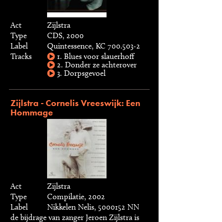
Act
Zijlstra
Type
CDS, 2000
Label
Quintessence, KC 700.503-2
Tracks
1. Blues voor slauerhoff
2. Donder ze achterover
3. Dorpsgevoel
Zijlstra - Cornelis Vreeswijk: Een
Hommage
Act
Zijlstra
Type
Compilatie, 2002
Label
Nikkelen Nelis, 5000152 NN
de bijdrage van zanger Jeroen Zijlstra is