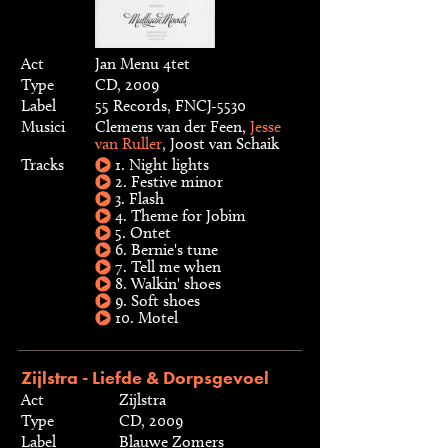
Act
Jan Menu 4tet
Type
CD, 2009
Label
55 Records, FNCJ-5530
Musici
Clemens van der Feen,
Jesse
van Ruller
, Joost van Schaik
Tracks
1. Night lights
2. Festive minor
3. Flash
4. Theme for Jobim
5. Ontet
6. Bernie's tune
7. Tell me when
8. Walkin' shoes
9. Soft shoes
10. Motel
Zijlstra - Liefde & Dorpsgevoel
Act
Zijlstra
Type
CD, 2009
Label
Blauwe Zomers