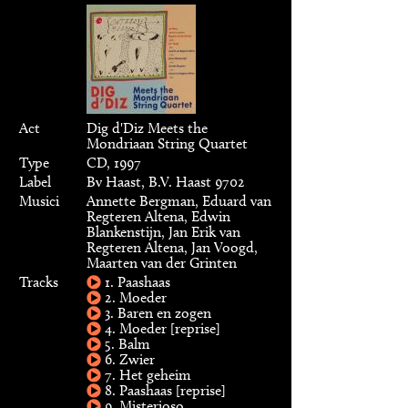
Act
Dig d'Diz Meets the
Mondriaan String Quartet
Type
CD, 1997
Label
Bv Haast, B.V. Haast 9702
Musici
Annette Bergman, Eduard van
Regteren Altena, Edwin
Blankenstijn, Jan Erik van
Regteren Altena, Jan Voogd,
Maarten van der Grinten
Tracks
1. Paashaas
2. Moeder
3. Baren en zogen
4. Moeder [reprise]
5. Balm
6. Zwier
7. Het geheim
8. Paashaas [reprise]
9. Misterioso