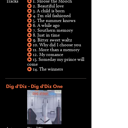
Tracks
1. Moose the Mooch
2. Beautiful love
3. A child is born
4. I'm old fashioned
5. The summer knows
6. A while ago
7. Southern memory
8. Just in time
9. Bitter sweet waltz
10. Why did I choose you
11. More than a memory
12. My romance
13. Someday my prince will
come
14. The winners
Dig d'Diz - Dig d'Diz One