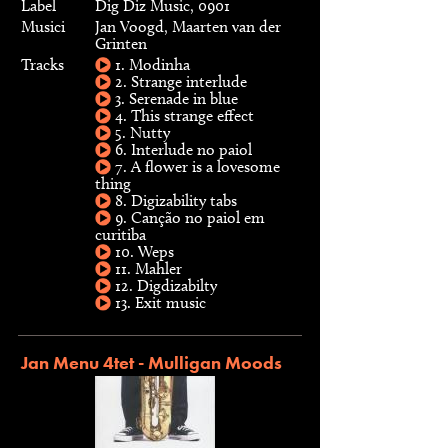
Label
Dig Diz Music, 0901
Musici
Jan Voogd, Maarten van der
Grinten
Tracks
1. Modinha
2. Strange interlude
3. Serenade in blue
4. This strange effect
5. Nutty
6. Interlude no paiol
7. A flower is a lovesome
thing
8. Digizability tabs
9. Canção no paiol em
curitiba
10. Weps
11. Mahler
12. Digdizabilty
13. Exit music
Jan Menu 4tet - Mulligan Moods