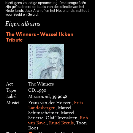
biedt geen volledige opsomming. De discografieën
zijn geïllustreerd op basis van de collectie van het
Nederlands Jazz Archief en het Nederlands Instituut
voor Beeld en Geluid.
Eigen albums
The Winners - Wessel Ilcken
Tribute
Act
The Winners
Type
CD, 1990
Label
Mirasound, 39.9048
Musici
Frans van der Hoeven,
Frits
Landesbergen
, Marcel
Schimscheimer, Marcel
Serierse, Olaf Tarenskeen,
Rob
van Bavel
,
Ruud Breuls
, Toon
Roos