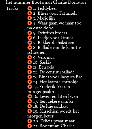
het nummer Bootsman Charlie Donovan
Tracks
1. Teddybeer
2. Blues voor Fatumeh
3. Marjolijn
4. Waar gaan we naar toe
na onze dood
5. Deirdres broers
6. Liedje voor Linnea
7. Bakker de baksteen
8. Ballade van de kapotte
schoenen
9. Veronica
10. Saskia
11. Een reis
12. De censuurballade
13. Blues voor Jacques Brel
14. Het laatste sprookje
15. Frederik Akare's
morgenpsalm
16. Leven en laten leven
17. Een zekere samba
18. De luie soldaat
19. Misschien wordt het
morgen beter
20. Felicia praat maar
21. Bootsman Charlie