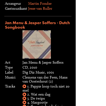
Arrangeur
Martin Fondse
Gastmuzikant
Jesse van Ruller
Jan Menu & Jasper Soffers - Dutch
Songbook
Act
Jan Menu & Jasper Soffers
Type
CD, 2010
Label
Dig Diz Music, 1001
Musici
Clemens van der Feen, Hans
van Oosterhout (2)
Tracks
1. Pappie loop toch niet zo
snel
2. Wat een dag
3. De twips
4. Margootje