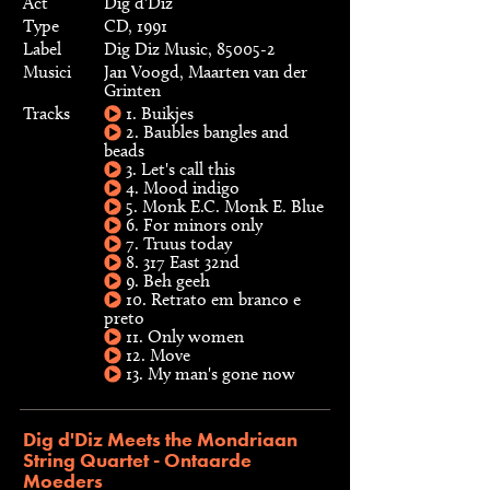
Act
Dig d'Diz
Type
CD, 1991
Label
Dig Diz Music, 85005-2
Musici
Jan Voogd, Maarten van der
Grinten
Tracks
1. Buikjes
2. Baubles bangles and
beads
3. Let's call this
4. Mood indigo
5. Monk E.C. Monk E. Blue
6. For minors only
7. Truus today
8. 317 East 32nd
9. Beh geeh
10. Retrato em branco e
preto
11. Only women
12. Move
13. My man's gone now
Dig d'Diz Meets the Mondriaan
String Quartet - Ontaarde
Moeders