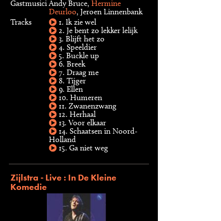
Gastmusici
Andy Bruce,
Hermine
Deurloo
, Jeroen Linnenbank
Tracks
1. Ik zie wel
2. Je bent zo lekker lelijk
3. Blijft het zo
4. Speeldier
5. Buckle up
6. Breek
7. Draag me
8. Tijger
9. Ellen
10. Humeren
11. Zwanenzwang
12. Herhaal
13. Voor elkaar
14. Schaatsen in Noord-
Holland
15. Ga niet weg
Zijlstra - Live : In De Kleine
Komedie