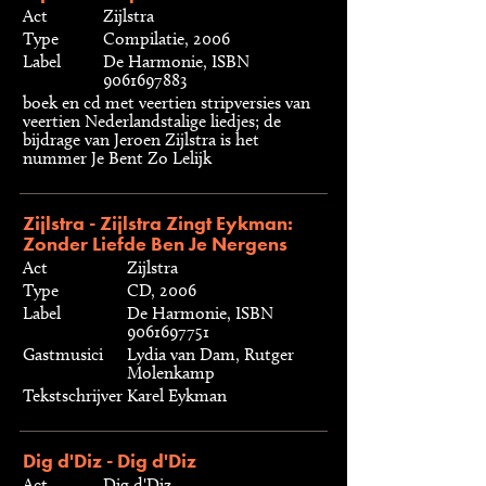
Act
Zijlstra
Type
Compilatie, 2006
Label
De Harmonie, ISBN
9061697883
boek en cd met veertien stripversies van
veertien Nederlandstalige liedjes; de
bijdrage van Jeroen Zijlstra is het
nummer Je Bent Zo Lelijk
Zijlstra - Zijlstra Zingt Eykman:
Zonder Liefde Ben Je Nergens
Act
Zijlstra
Type
CD, 2006
Label
De Harmonie, ISBN
9061697751
Gastmusici
Lydia van Dam, Rutger
Molenkamp
Tekstschrijver
Karel Eykman
Dig d'Diz - Dig d'Diz
Act
Dig d'Diz