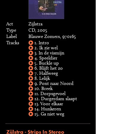
Act
Zijlstra
Type
CD, 2005
Label
Blauwe Zomers, 970165
Tracks
1. Intro
2. Ik zie wel
3. In de vismijn
4. Speeldier
5. Buckle up
6. Blijft het zo
7. Halfweeg
8. Lelijk
9. Pont naar Noord
10. Breek
11. Dorpsgevoel
12. Durgerdam slaapt
13. Voor elkaar
14. Hunkeren
15. Ga niet weg
Zijlstra - Strips In Stereo