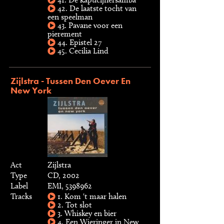
42. De laatste tocht van
een speelman
43. Pavane voor een
pierement
44. Epistel 27
45. Cecilia Lind
Zijlstra - Tussen Den Oever En
New York
Act
Zijlstra
Type
CD, 2002
Label
EMI, 5398962
Tracks
1. Kom 't maar halen
2. Tot slot
3. Whiskey en bier
4. Een Wieringer in New