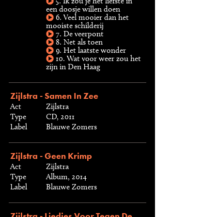
5. Ik zou je het liefste in
een doosje willen doen
6. Veel mooier dan het
mooiste schilderij
7. De veerpont
8. Net als toen
9. Het laatste wonder
10. Wat voor weer zou het
zijn in Den Haag
Zijlstra - Samen In Zee
Act
Zijlstra
Type
CD, 2011
Label
Blauwe Zomers
Zijlstra - Geen Krimp
Act
Zijlstra
Type
Album, 2014
Label
Blauwe Zomers
Zijlstra - Liedjes Voor Tegen De