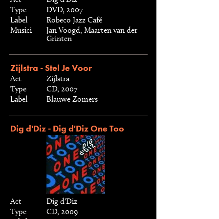
Type
DVD, 2007
Label
Robeco Jazz Café
Musici
Jan Voogd, Maarten van der
Grinten
Zijlstra - Stel Je Voor
Act
Zijlstra
Type
CD, 2007
Label
Blauwe Zomers
Dig d'Diz - Dig d'Diz One Too
Act
Dig d'Diz
Type
CD, 2009