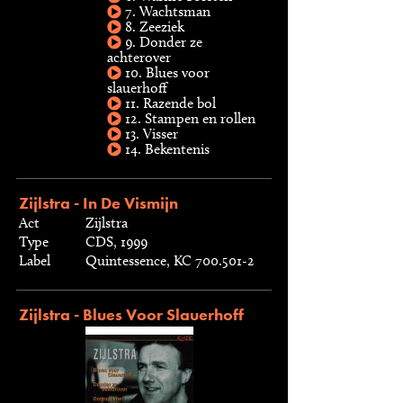
7. Wachtsman
8. Zeeziek
9. Donder ze
achterover
10. Blues voor
slauerhoff
11. Razende bol
12. Stampen en rollen
13. Visser
14. Bekentenis
Zijlstra - In De Vismijn
Act
Zijlstra
Type
CDS, 1999
Label
Quintessence, KC 700.501-2
Zijlstra - Blues Voor Slauerhoff