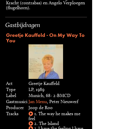
Kracht (contrabas) en Angelo Verploegen
(flugelhorn).
Gastbijdragen
Greetje Kauffeld - On My Way To
You
Act
Greetje Kauffeld
Type
LP, 1989
Label
Munich, 68- 2-BMCD
Gastmusici
Jan Menu
, Peter Nieuwerf
Producer
Joop de Roo
Tracks
1. The way he makes me
feel
2. The Island
3. I have the feeling I have