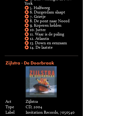
York
5. Halfweeg
6. Durgerdam slaapt
7. Grietje
8. De pont naar Noord
9. Koperen helden
10. Jutter
11. Waar is de paling
12. Atlantis
13. Down en eenzaam
14. De laatste
Zijlstra - De Doorbraak
Act
Zijlstra
Type
CD, 2004
Label
Invitation Records, 7050540