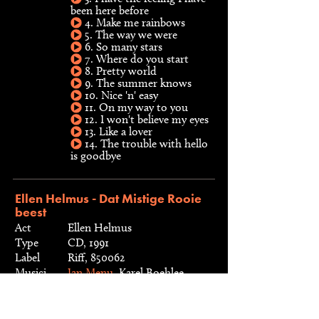
been here before
4. Make me rainbows
5. The way we were
6. So many stars
7. Where do you start
8. Pretty world
9. The summer knows
10. Nice 'n' easy
11. On my way to you
12. I won't believe my eyes
13. Like a lover
14. The trouble with hello
is goodbye
Ellen Helmus - Dat Mistige Rooie
beest
Act
Ellen Helmus
Type
CD, 1991
Label
Riff, 850062
Musici
Jan Menu
, Karel Boehlee
Live-opnamen van concert in het World
Trade Center, Rotterdam.