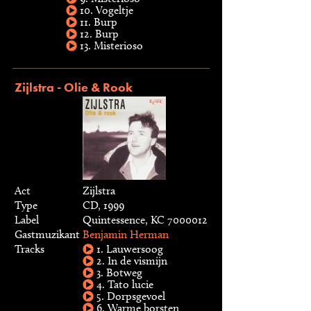
10. Vogeltje
11. Burp
12. Burp
13. Misterioso
Zijlstra - Olie & Rook
Act
Zijlstra
Type
CD, 1999
Label
Quintessence, KC 7000012
Gastmuzikant
Benjamin Herman
Tracks
1. Lauwersoog
2. In de vismijn
3. Botweg
4. Tato lucie
5. Dorpsgevoel
6. Warme borsten