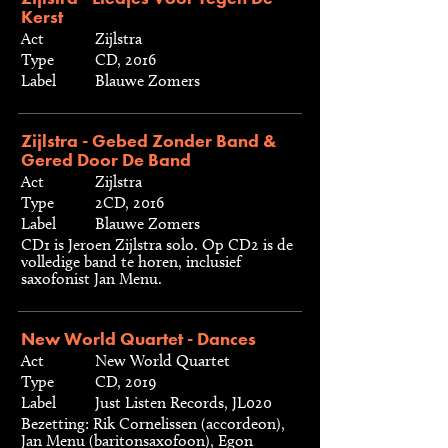
Kerst
Act
Zijlstra
Type
CD, 2016
Label
Blauwe Zomers
Zijlstra - Gebed Zonder Band &
Gered Door De Band
Act
Zijlstra
Type
2CD, 2016
Label
Blauwe Zomers
CD1 is Jeroen Zijlstra solo. Op CD2 is de
volledige band te horen, inclusief
saxofonist Jan Menu.
New World Quartet - Dances
Act
New World Quartet
Type
CD, 2019
Label
Just Listen Records, JL020
Bezetting: Rik Cornelissen (accordeon),
Jan Menu (baritonsaxofoon), Egon