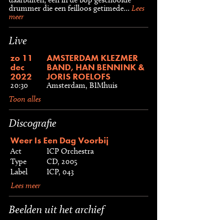
drummer die een feilloos getimede...
Lees
meer
Live
zo 11
AMSTERDAM KLEZMER
dec
BAND, HAN BENNINK &
2022
JORIS ROELOFS
20:30
Amsterdam, BIMhuis
Toon alles
Discografie
Weer Is Een Dag Voorbij
Act
ICP Orchestra
Type
CD, 2005
Label
ICP, 043
Lees meer
Beelden uit het archief