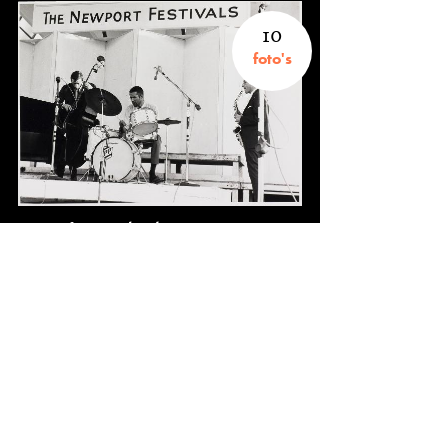
10
foto's
Fotograaf Jaap van der Klomp
10
knipsels